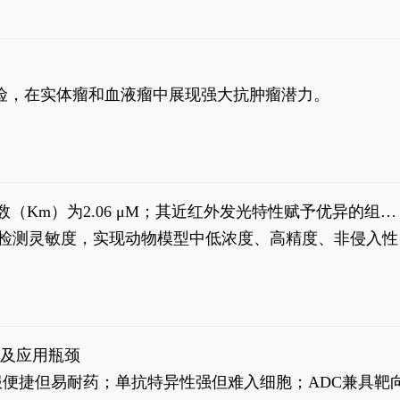
风险，在实体瘤和血液瘤中展现强大抗肿瘤潜力。
米氏常数（Km）为2.06 μM；其近红外发光特性赋予优异的组织
式生物发光动态追踪。
，提升检测灵敏度，实现动物模型中低浓度、高精度、非侵入性
征及应用瓶颈
靶向药口服便捷但易耐药；单抗特异性强但难入细胞；ADC兼具靶