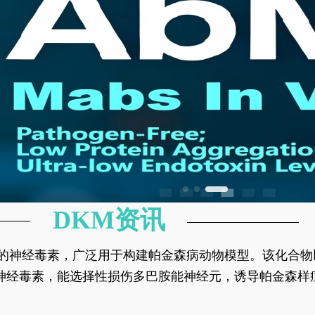
DKM资讯
神经元的神经毒素，广泛用于构建帕金森病动物模型。该化
部多巴胺能神经元，从而可靠模拟帕金森病的核心病理与
的神经毒素，能选择性损伤多巴胺能神经元，诱导帕金森