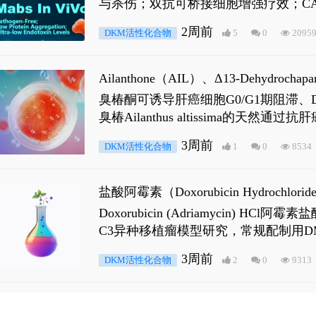
与杀伤；双抗可桥接细胞增强疗效；CA
2周前
DKM活性化合物
5
0
2095
Ailanthone（AIL）、Δ13-Dehydroch
臭椿酮可诱导肝癌细胞G0/G1期阻滞、DNA损
臭椿Ailanthus altissima的天然通
ne 可触发DNA损伤，其特征为 ATM/AT
3周前
DKM活性化合物
1
0
8534
是全长 Androgen Receptor (AR
盐酸阿霉素（Doxorubicin Hydro
Doxorubicin (Adriamyci
C3异种移植瘤模型研究，常规配制用D
3周前
DKM活性化合物
2
0
9313