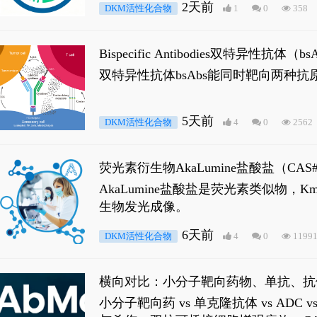
2天前
DKM活性化合物
1
0
358
Bispecific Antibodies双特
双特异性抗体bsAbs能同时靶向两
5天前
DKM活性化合物
4
0
2562
荧光素衍生物AkaLumine盐酸盐（CA
穿透能力，大幅增强成像信噪比，从而
AkaLumine盐酸盐是荧光素类似物
生物发光成像。
6天前
DKM活性化合物
4
0
1199
横向对比：小分子靶向药物、单抗、抗
小分子靶向药 vs 单克隆抗体 vs A