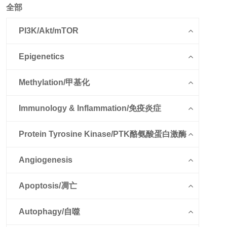
全部
PI3K/Akt/mTOR
Epigenetics
Methylation/甲基化
Immunology & Inflammation/免疫炎症
Protein Tyrosine Kinase/PTK酪氨酸蛋白激酶
Angiogenesis
Apoptosis/凋亡
Autophagy/自噬