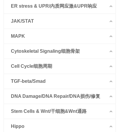
ER stress & UPR/内质网应激&UPR响应
JAK/STAT
MAPK
Cytoskeletal Signaling细胞骨架
Cell Cycle细胞周期
TGF-beta/Smad
DNA Damage/DNA Repair/DNA损伤/修复
Stem Cells & Wnt/干细胞&Wnt通路
Hippo