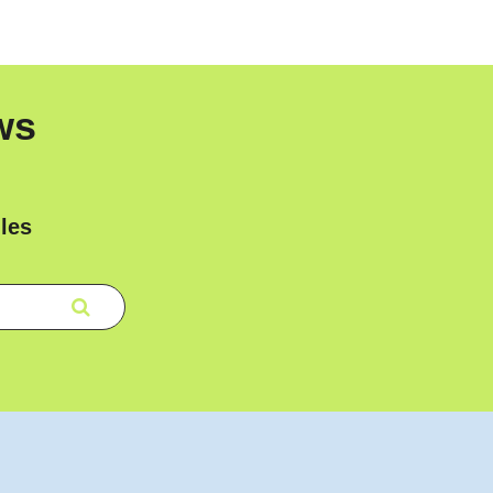
ws
les