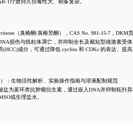
R-T疗效持久但毒性大、制备复杂。
9
aparrinone（臭椿酮/臭椿苦酮），CAS No. 981-15-7，DKM货
伤与线粒体凋亡，并抑制全长及截短型雄激素受体。Ailanthone (
过抗肝癌(HCC)成分，可通过降低 cyclins 和 CDKs 的表达、提
R 通路的激活。Ailanthone 可在Huh7细胞中诱导线粒体介导
-FL)和组成型活性截断AR剪接变体(AR-Vs, AR1-651)的抑制剂
chloride）：生物活性解析、实验操作指南与溶液配制规范
n) HCl阿霉素盐酸盐为蒽环类抗肿瘤抗生素，通过嵌入DNA并抑
MSO或生理盐水。