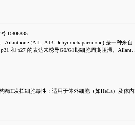
号 D806885
AIL, Δ13-Dehydrochaparrinone) 是一种来自
高 p21 和 p27 的表达来诱导G0/G1期细胞周期阻滞。Ailanth
、涉及 PI3K/AKT 信号通路的细胞凋亡。Ailanthone 也
，对应的IC50值分别为69 nM和309 nM。
制拓扑异构酶II发挥细胞毒性；适用于体外细胞（如HeLa）及体内