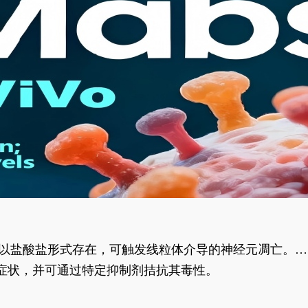
合物以盐酸盐形式存在，可触发线粒体介导的神经元凋亡。其
行为表型。
样症状，并可通过特定抑制剂拮抗其毒性。