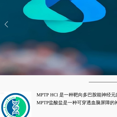
MPTP HCl 是一种靶向多巴胺能
经典应用即为选择性损毁中脑黑质致密
MPTP盐酸盐是一种可穿透血脑屏障