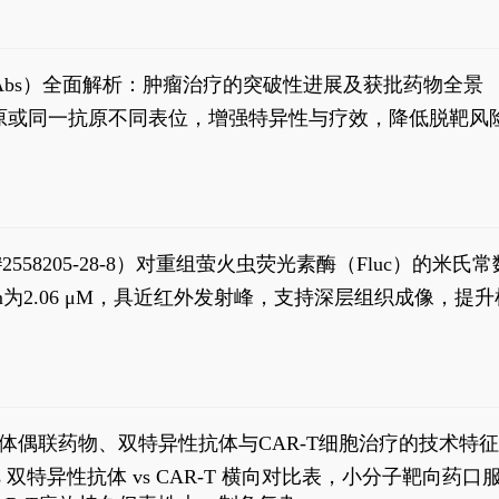
异性抗体（bsAbs）全面解析：肿瘤治疗的突破性进展及获批药物全景
种抗原或同一抗原不同表位，增强特异性与疗效，降低脱靶
S#2558205-28-8）对重组萤火虫荧光素酶（Fluc）的
实现活体动物模型中极低给药剂量下的高灵敏度、非侵入
，Km为2.06 μM，具近红外发射峰，支持深层组织成像
1
体偶联药物、双特异性抗体与CAR-T细胞治疗的技术特
DC vs 双特异性抗体 vs CAR-T 横向对比表，小分子