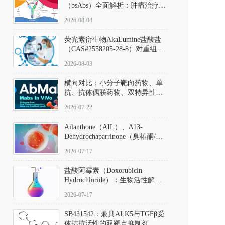
（bsAbs）全面解析：肿瘤治疗的
突破性进展及获批药物全景
2026-08-04
荧光素衍生物AkaLumine盐酸盐
（CAS#2558205-28-8）对重组萤
火虫荧光素酶（Fluc）的米氏常
2026-08-03
数（Km）为2.06 μM；其近红外
发光特性赋予优异的组织穿透能
横向对比：小分子靶向药物、单
力，大幅增强成像信噪比，从而
抗、抗体偶联药物、双特异性抗
实现活体动物模型中极低给药剂
体与CAR-T细胞治疗的技术特征
量下的高灵敏度、非侵入式生物
2026-07-22
及应用瓶颈
发光动态追踪。
Ailanthone（AIL）、Δ13-
Dehydrochaparrinone（臭椿酮/臭
椿苦酮），CAS No. 981-15-7，
2026-07-17
DKM货号 D806885
盐酸阿霉素（Doxorubicin
Hydrochloride）：生物活性解
析、实验操作指南与溶液配制规
2026-07-17
范
SB431542：兼具ALK5与TGFβ受
体拮抗活性的双靶点抑制剂