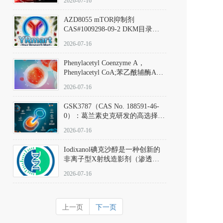
2026-07-16
(Elironrasib)CAS#2641998-63-0
AZD8055 mTOR抑制剂
CAS#1009298-09-2 DKM目录号
D801555：一种强效双靶向mTOR
2026-07-16
激酶抑制剂的深度剖析
Phenylacetyl Coenzyme A，
Phenylacetyl CoA;苯乙酰辅酶A
CAS#7532-39-0 目录号D944626
2026-07-16
GSK3787（CAS No. 188591-46-
0）：葛兰素史克研发的高选择
性、不可逆共价PPARδ特异性拮
2026-07-16
抗剂，被广泛视为研究PPARδ核
受体生理功能、信号通路验证及
Iodixanol碘克沙醇是一种创新的
靶点药理机制的金标准化学探
非离子型X射线造影剂（渗透压
针。
290 mOsm/kg），也是目前唯一
2026-07-16
在血管内给药时与血浆等渗的临
床可用造影剂。Iodixanol其CAS
号为92339-11-2
上一页
下一页