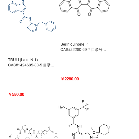
Seriniquinone（
CAS#22200-69-7 目录号
D940363）
TRULI (Lats-IN-1)
CAS#1424635-83-5 目录号
D801061
￥2280.00
￥580.00