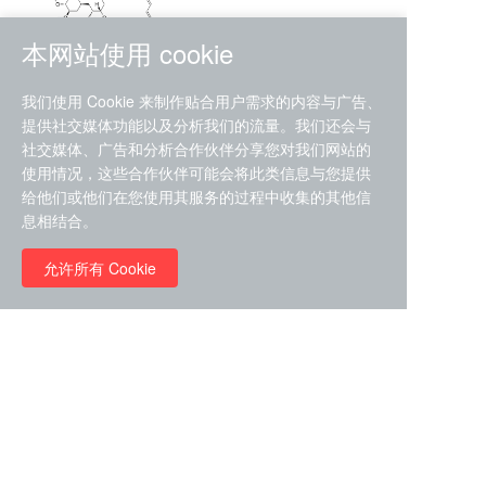
本网站使用 cookie
RMC-4630 (SHP2-IN-7)
我们使用 Cookie 来制作贴合用户需求的内容与广告、
（CAS#2172652-48-9 目录
提供社交媒体功能以及分析我们的流量。我们还会与
号D9063487）
社交媒体、广告和分析合作伙伴分享您对我们网站的
RMC-6272（ Cas
No.:2382769-46-0 目录号
使用情况，这些合作伙伴可能会将此类信息与您提供
D9036531）
给他们或他们在您使用其服务的过程中收集的其他信
￥1850.00
息相结合。
允许所有 Cookie
￥11680.00