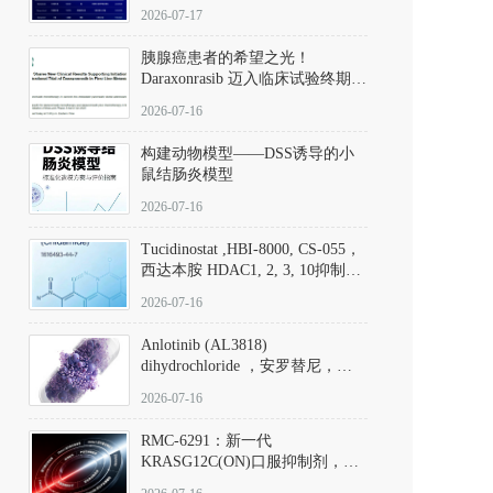
子清单
2026-07-17
胰腺癌患者的希望之光！
Daraxonrasib 迈入临床试验终期阶
段
2026-07-16
构建动物模型——DSS诱导的小
鼠结肠炎模型
2026-07-16
Tucidinostat ,HBI-8000, CS-055，
西达本胺 HDAC1, 2, 3, 10抑制剂
(CAS#1616493-44-7 目录号
2026-07-16
D808567) - DKM活性分子
Anlotinib (AL3818)
dihydrochloride ，安罗替尼，
ALTN、 Anlotinib、 Anlotinib
2026-07-16
Hydrochloride实验方法步骤SOP
RMC-6291：新一代
KRASG12C(ON)口服抑制剂，
RMC-6291