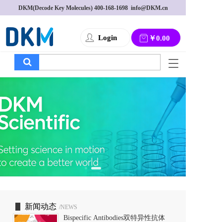
DKM(Decode Key Molecules) 
400-168-1698
  info@DKM.cn
Login
￥0.00
T
o
g
g
l
e
n
a
v
i
g
a
t
i
o
新闻动态
/NEWS
n
Bispecific Antibodies双特异性抗体