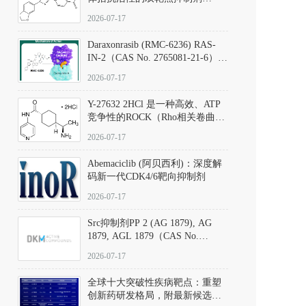
（CAS号：301836-41-9；货号：
2026-07-17
D801067）
Daraxonrasib (RMC-6236) RAS-
IN-2（CAS No. 2765081-21-6）：
体外与体内药理学评价方法，靶
2026-07-17
向KRAS/NRAS/HRAS的广谱RAS
抑制剂
Y-27632 2HCl 是一种高效、ATP
竞争性的ROCK（Rho相关卷曲螺
旋蛋白激酶）选择性抑制剂，可
2026-07-17
同等抑制ROCK1与ROCK2；其通
过精准嵌入激酶的ATP结合位点
Abemaciclib (阿贝西利)：深度解
发挥抑制作用，对ROCK1和
码新一代CDK4/6靶向抑制剂
ROCK2的解离常数（Ki）分别为
140 nM和300 nM；在众多丝氨酸/
2026-07-17
苏氨酸激酶（如PKC、MLCK）
中，其靶向ROCK的选择性超过
Src抑制剂PP 2 (AG 1879), AG
200倍，凸显出优异的分子特异
1879, AGL 1879（CAS No.
性。
172889-27-9）｜货号 D807008｜
2026-07-17
应用指南
全球十大突破性疾病靶点：重塑
创新药研发格局，附最新候选分