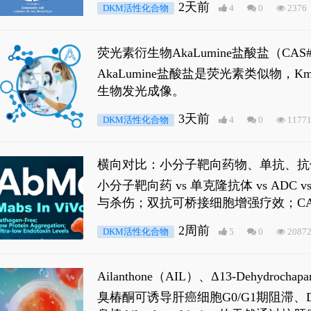
2天前
DKM活性化合物
4
0
2376
荧光素衍生物AkaLumine盐酸盐（CA
穿透能力，大幅增强成像信噪比，从而
AkaLumine盐酸盐是荧光素类似物
生物发光成像。
3天前
DKM活性化合物
4
0
1177
横向对比：小分子靶向药物、单抗、抗
小分子靶向药 vs 单克隆抗体 vs A
与杀伤；双抗可桥接细胞增强疗效；CA
2周前
DKM活性化合物
5
0
2087
Ailanthone（AIL）、Δ13-Dehydroch
臭椿酮可诱导肝癌细胞G0/G1期阻滞、DNA损