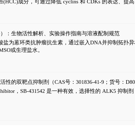
过抗肝癌(HCC)成分，可通过降低 cyclins 和 CDKs 的表达、提
R 通路的激活。Ailanthone 可在Huh7细胞中诱导线粒体介导
-FL)和组成型活性截断AR剪接变体(AR-Vs, AR1-651)的抑制剂
chloride）：生物活性解析、实验操作指南与溶液配制规范
n) HCl阿霉素盐酸盐为蒽环类抗肿瘤抗生素，通过嵌入DNA并抑
MSO或生理盐水。
抗活性的双靶点抑制剂（CAS号：301836-41-9；货号：D80
 Receptor inhibitor，SB-431542 是一种有效，选择性的 A