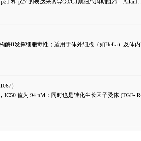
高 p21 和 p27 的表达来诱导G0/G1期细胞周期阻滞。Ailanth
、涉及 PI3K/AKT 信号通路的细胞凋亡。Ailanthone 也
，对应的IC50值分别为69 nM和309 nM。
制拓扑异构酶II发挥细胞毒性；适用于体外细胞（如HeLa）及体内
1067）
LK5 抑制剂，IC50 值为 94 nM；同时也是转化生长因子受体 (TGF- R