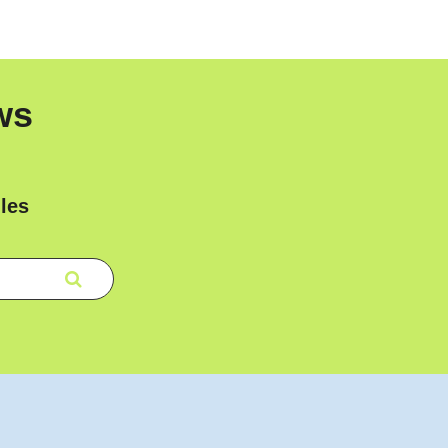
ws
les