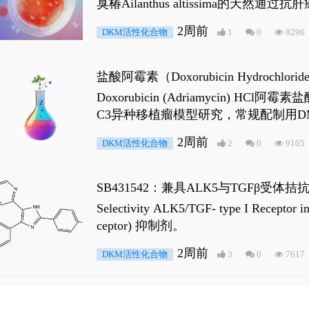
臭椿Ailanthus altissima的天然通
ne 可触发DNA损伤，其特征为 ATM/AT
2周前
DKM活性化合物
1
0
8296
是全长 Androgen Receptor (AR
盐酸阿霉素（Doxorubicin Hydro
Doxorubicin (Adriamyci
C3异种移植瘤模型研究，常规配制用D
2周前
DKM活性化合物
2
0
9105
SB431542：兼具ALK5与TGFβ受体拮
Selectivity ALK5/TGF- type I
ceptor) 抑制剂。
2周前
DKM活性化合物
3
0
7617