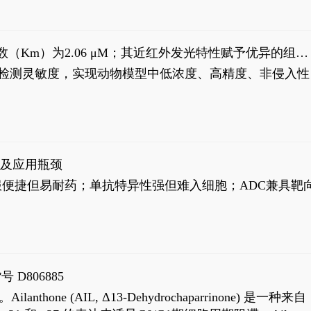
米氏常数（Km）为2.06 μM；其近红外发光特性赋予优异的组织
式生物发光动态追踪。
，提升检测灵敏度，实现动物模型中低浓度、高精度、非侵入性
征及应用瓶颈
靶向药口服便捷但易耐药；单抗特异性强但难入细胞；ADC兼具靶
号 D806885
AIL, Δ13-Dehydrochaparrinone) 是一种来自