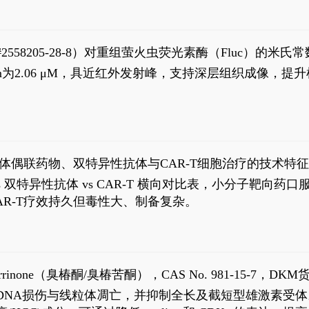
S#2558205-28-8）对重组萤火虫荧光素酶（Fluc）的
实现活体动物模型中极低给药剂量下的高灵敏度、非侵入
，Km为2.06 μM，具近红外发射峰，支持深层组织成像
1
体偶联药物、双特异性抗体与CAR-T细胞治疗的技术特
DC vs 双特异性抗体 vs CAR-T 横向对比表，小分子
R-T疗效持久但毒性大、制备复杂。
2
aparrinone（臭椿酮/臭椿苦酮），CAS No. 981-15-7，DKM货
伤与线粒体凋亡，并抑制全长及截短型雄激素受体。Ailanthone (