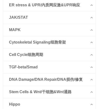
ER stress & UPR/内质网应激&UPR响应
JAK/STAT
MAPK
Cytoskeletal Signaling细胞骨架
Cell Cycle细胞周期
TGF-beta/Smad
DNA Damage/DNA Repair/DNA损伤/修复
Stem Cells & Wnt/干细胞&Wnt通路
Hippo