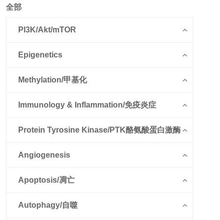
全部
PI3K/Akt/mTOR
Epigenetics
Methylation/甲基化
Immunology & Inflammation/免疫炎症
Protein Tyrosine Kinase/PTK酪氨酸蛋白激酶
Angiogenesis
Apoptosis/凋亡
Autophagy/自噬