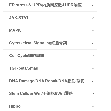
ER stress & UPR/内质网应激&UPR响应
JAK/STAT
MAPK
Cytoskeletal Signaling细胞骨架
Cell Cycle细胞周期
TGF-beta/Smad
DNA Damage/DNA Repair/DNA损伤/修复
Stem Cells & Wnt/干细胞&Wnt通路
Hippo