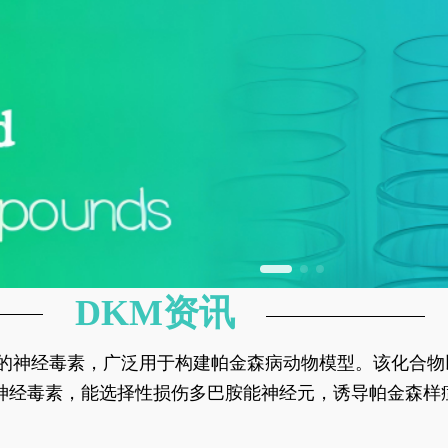
DKM资讯
神经元的神经毒素，广泛用于构建帕金森病动物模型。该化
部多巴胺能神经元，从而可靠模拟帕金森病的核心病理与
的神经毒素，能选择性损伤多巴胺能神经元，诱导帕金森