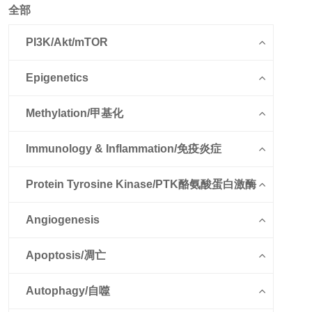
全部
PI3K/Akt/mTOR
Epigenetics
Methylation/甲基化
Immunology & Inflammation/免疫炎症
Protein Tyrosine Kinase/PTK酪氨酸蛋白激酶
Angiogenesis
Apoptosis/凋亡
Autophagy/自噬