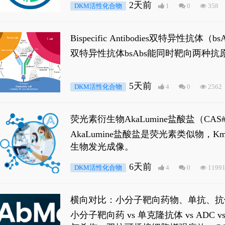
2天前
DKM活性化合物
1
0
358
Bispecific Antibodies双特
双特异性抗体bsAbs能同时靶向两
5天前
DKM活性化合物
4
0
2562
荧光素衍生物AkaLumine盐酸盐（CA
穿透能力，大幅增强成像信噪比，从而
AkaLumine盐酸盐是荧光素类似物
生物发光成像。
6天前
DKM活性化合物
4
0
1199
横向对比：小分子靶向药物、单抗、抗
小分子靶向药 vs 单克隆抗体 vs A