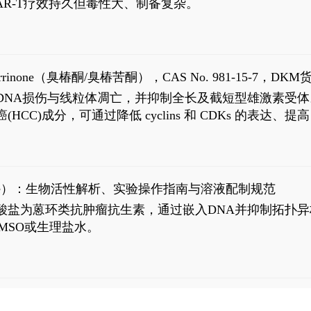
R-T疗效持久但毒性大、制备复杂。
9
aparrinone（臭椿酮/臭椿苦酮），CAS No. 981-15-7，DKM货
伤与线粒体凋亡，并抑制全长及截短型雄激素受体。Ailanthone (
过抗肝癌(HCC)成分，可通过降低 cyclins 和 CDKs 的表达、提
R 通路的激活。Ailanthone 可在Huh7细胞中诱导线粒体介导
-FL)和组成型活性截断AR剪接变体(AR-Vs, AR1-651)的抑制剂
chloride）：生物活性解析、实验操作指南与溶液配制规范
n) HCl阿霉素盐酸盐为蒽环类抗肿瘤抗生素，通过嵌入DNA并抑
MSO或生理盐水。