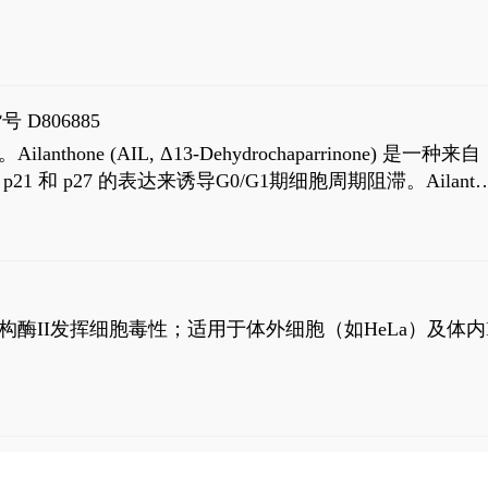
号 D806885
AIL, Δ13-Dehydrochaparrinone) 是一种来自
高 p21 和 p27 的表达来诱导G0/G1期细胞周期阻滞。Ailanth
、涉及 PI3K/AKT 信号通路的细胞凋亡。Ailanthone 也
，对应的IC50值分别为69 nM和309 nM。
制拓扑异构酶II发挥细胞毒性；适用于体外细胞（如HeLa）及体内