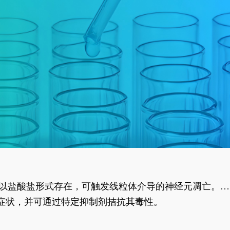
合物以盐酸盐形式存在，可触发线粒体介导的神经元凋亡。其
行为表型。
样症状，并可通过特定抑制剂拮抗其毒性。