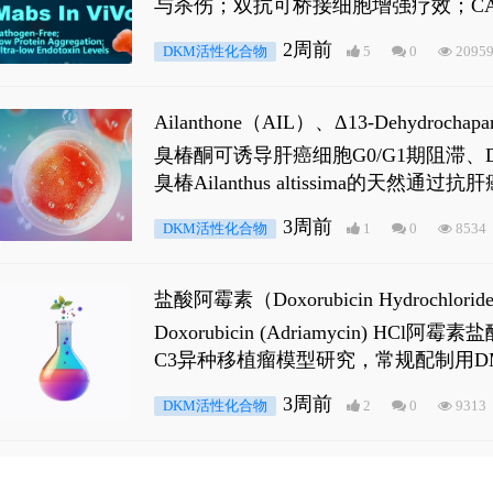
与杀伤；双抗可桥接细胞增强疗效；CA
2周前
DKM活性化合物
5
0
2095
Ailanthone（AIL）、Δ13-Dehydroch
臭椿酮可诱导肝癌细胞G0/G1期阻滞、DNA损
臭椿Ailanthus altissima的天然通
ne 可触发DNA损伤，其特征为 ATM/AT
3周前
DKM活性化合物
1
0
8534
是全长 Androgen Receptor (AR
盐酸阿霉素（Doxorubicin Hydro
Doxorubicin (Adriamyci
C3异种移植瘤模型研究，常规配制用D
3周前
DKM活性化合物
2
0
9313