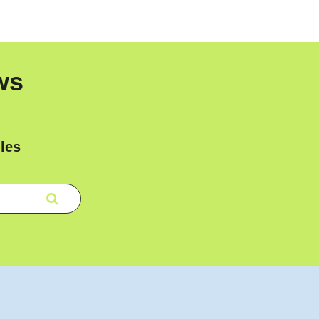
ws
les