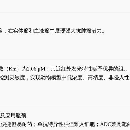
风险，在实体瘤和血液瘤中展现强大抗肿瘤潜力。
米氏常数（Km）为2.06 μM；其近红外发光特性赋予优异的组织
式生物发光动态追踪。
，提升检测灵敏度，实现动物模型中低浓度、高精度、非侵入性
征及应用瓶颈
靶向药口服便捷但易耐药；单抗特异性强但难入细胞；ADC兼具靶