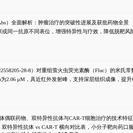
异性抗体（bsAbs）全面解析：肿瘤治疗的突破性进展及获批药物全景
种抗原或同一抗原不同表位，增强特异性与疗效，降低脱靶
S#2558205-28-8）对重组萤火虫荧光素酶（Fluc）的
实现活体动物模型中极低给药剂量下的高灵敏度、非侵入
，Km为2.06 μM，具近红外发射峰，支持深层组织成像
1
体偶联药物、双特异性抗体与CAR-T细胞治疗的技术特
DC vs 双特异性抗体 vs CAR-T 横向对比表，小分子