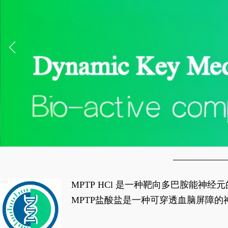
MPTP HCl 是一种靶向多巴胺能
经典应用即为选择性损毁中脑黑质致密
MPTP盐酸盐是一种可穿透血脑屏障