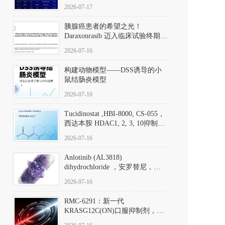
子清单
2026-07-17
胰腺癌患者的希望之光！
Daraxonrasib 迈入临床试验终期阶
段
2026-07-16
构建动物模型——DSS诱导的小
鼠结肠炎模型
2026-07-16
Tucidinostat ,HBI-8000, CS-055，
西达本胺 HDAC1, 2, 3, 10抑制剂
(CAS#1616493-44-7 目录号
2026-07-16
D808567) - DKM活性分子
Anlotinib (AL3818)
dihydrochloride ，安罗替尼，
ALTN、 Anlotinib、 Anlotinib
2026-07-16
Hydrochloride实验方法步骤SOP
RMC-6291：新一代
KRASG12C(ON)口服抑制剂，
RMC-6291