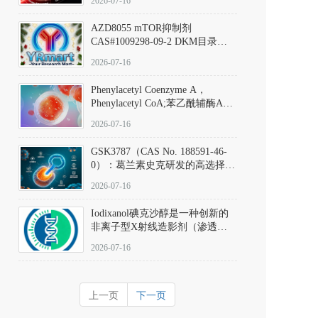
2026-07-16
(Elironrasib)CAS#2641998-63-0
AZD8055 mTOR抑制剂
CAS#1009298-09-2 DKM目录号
D801555：一种强效双靶向mTOR
2026-07-16
激酶抑制剂的深度剖析
Phenylacetyl Coenzyme A，
Phenylacetyl CoA;苯乙酰辅酶A
CAS#7532-39-0 目录号D944626
2026-07-16
GSK3787（CAS No. 188591-46-
0）：葛兰素史克研发的高选择
性、不可逆共价PPARδ特异性拮
2026-07-16
抗剂，被广泛视为研究PPARδ核
受体生理功能、信号通路验证及
Iodixanol碘克沙醇是一种创新的
靶点药理机制的金标准化学探
非离子型X射线造影剂（渗透压
针。
290 mOsm/kg），也是目前唯一
2026-07-16
在血管内给药时与血浆等渗的临
床可用造影剂。Iodixanol其CAS
号为92339-11-2
上一页
下一页