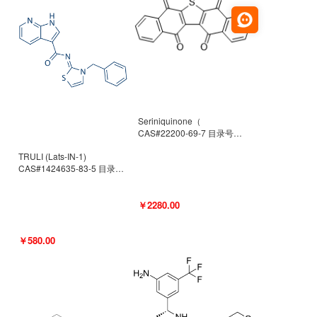
Seriniquinone（
CAS#22200-69-7 目录号
D940363）
TRULI (Lats-IN-1)
CAS#1424635-83-5 目录号
D801061
￥2280.00
￥580.00