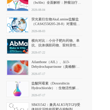
（bsAbs）全面解析：肿瘤治疗的
突破性进展及获批药物全景
2026-08-04
荧光素衍生物AkaLumine盐酸盐
（CAS#2558205-28-8）对重组萤
火虫荧光素酶（Fluc）的米氏常
2026-08-03
数（Km）为2.06 μM；其近红外
发光特性赋予优异的组织穿透能
横向对比：小分子靶向药物、单
力，大幅增强成像信噪比，从而
抗、抗体偶联药物、双特异性抗
实现活体动物模型中极低给药剂
体与CAR-T细胞治疗的技术特征
量下的高灵敏度、非侵入式生物
2026-07-22
及应用瓶颈
发光动态追踪。
Ailanthone（AIL）、Δ13-
Dehydrochaparrinone（臭椿酮/臭
椿苦酮），CAS No. 981-15-7，
2026-07-17
DKM货号 D806885
盐酸阿霉素（Doxorubicin
Hydrochloride）：生物活性解
析、实验操作指南与溶液配制规
2026-07-17
范
SB431542：兼具ALK5与TGFβ受
体拮抗活性的双靶点抑制剂