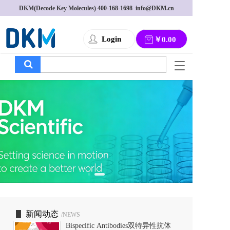
DKM(Decode Key Molecules) 
400-168-1698
  info@DKM.cn
Login
￥0.00
T
o
g
g
l
e
n
a
v
i
g
a
t
i
o
新闻动态
/NEWS
n
Bispecific Antibodies双特异性抗体