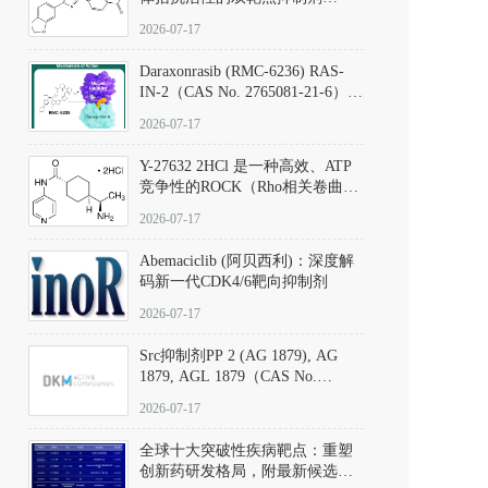
（CAS号：301836-41-9；货号：
2026-07-17
D801067）
Daraxonrasib (RMC-6236) RAS-
IN-2（CAS No. 2765081-21-6）：
体外与体内药理学评价方法，靶
2026-07-17
向KRAS/NRAS/HRAS的广谱RAS
抑制剂
Y-27632 2HCl 是一种高效、ATP
竞争性的ROCK（Rho相关卷曲螺
旋蛋白激酶）选择性抑制剂，可
2026-07-17
同等抑制ROCK1与ROCK2；其通
过精准嵌入激酶的ATP结合位点
Abemaciclib (阿贝西利)：深度解
发挥抑制作用，对ROCK1和
码新一代CDK4/6靶向抑制剂
ROCK2的解离常数（Ki）分别为
140 nM和300 nM；在众多丝氨酸/
2026-07-17
苏氨酸激酶（如PKC、MLCK）
中，其靶向ROCK的选择性超过
Src抑制剂PP 2 (AG 1879), AG
200倍，凸显出优异的分子特异
1879, AGL 1879（CAS No.
性。
172889-27-9）｜货号 D807008｜
2026-07-17
应用指南
全球十大突破性疾病靶点：重塑
创新药研发格局，附最新候选分