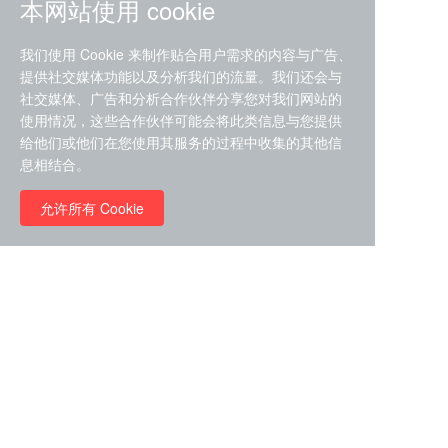
本网站使用 cookie
我们使用 Cookie 来制作贴合用户需求的内容与广告、
提供社交媒体功能以及分析我们的流量。我们还会与
社交媒体、广告和分析合作伙伴分享您对我们网站的
ZDZ-553， compound 22a，
使用情况，这些合作伙伴可能会将此类信息与您提供
STAT1抑制剂 目录号
给他们或他们在您使用其服务的过程中收集的其他信
RMC-6291 (Elironrasib)
D9181792
息相结合。
（CAS#2641998-63-0 目录
号D8001606）
允许所有 Cookie
￥8960.00
￥2580.00