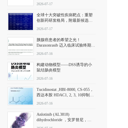
性。
172889-27-9）｜货号 D807008｜
2026-07-17
应用指南
全球十大突破性疾病靶点：重塑
创新药研发格局，附最新候选分
子清单
2026-07-17
胰腺癌患者的希望之光！
Daraxonrasib 迈入临床试验终期阶
段
2026-07-16
构建动物模型——DSS诱导的小
鼠结肠炎模型
2026-07-16
Tucidinostat ,HBI-8000, CS-055，
西达本胺 HDAC1, 2, 3, 10抑制剂
(CAS#1616493-44-7 目录号
2026-07-16
D808567) - DKM活性分子
Anlotinib (AL3818)
dihydrochloride ，安罗替尼，
ALTN、 Anlotinib、 Anlotinib