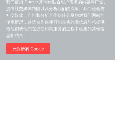
我们使用 Cookie 来制作贴合用户需求的内容与广告、
提供社交媒体功能以及分析我们的流量。我们还会与
社交媒体、广告和分析合作伙伴分享您对我们网站的
使用情况，这些合作伙伴可能会将此类信息与您提供
给他们或他们在您使用其服务的过程中收集的其他信
ZDZ-553， compound 22a，
息相结合。
STAT1抑制剂 目录号
RMC-6291 (Elironrasib)
D9181792
（CAS#2641998-63-0 目录
允许所有 Cookie
号D8001606）
￥8960.00
￥2580.00