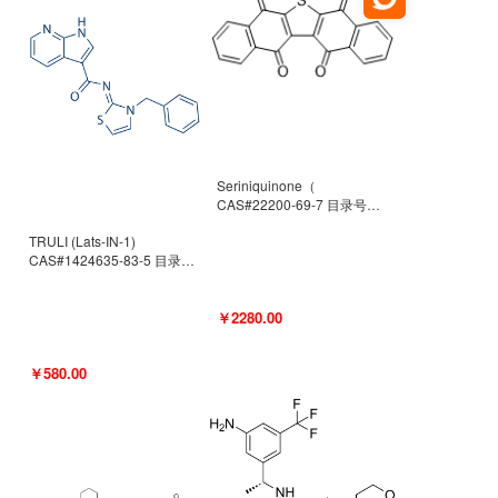
Seriniquinone（
CAS#22200-69-7 目录号
D940363）
TRULI (Lats-IN-1)
CAS#1424635-83-5 目录号
D801061
￥2280.00
￥580.00