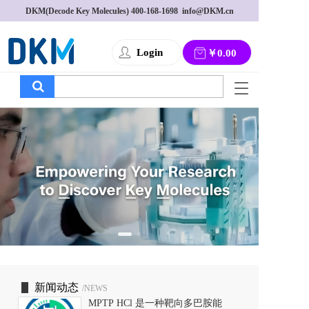
DKM(Decode Key Molecules) 
400-168-1698
  info@DKM.cn
Login
￥0.00
T
o
g
g
l
e
n
a
v
i
g
a
t
i
o
新闻动态
/NEWS
n
MPTP HCl 是一种靶向多巴胺能