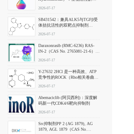
析、实验操作指南与溶液配制规
2026-07-17
范
SB431542：兼具ALK5与TGFβ受
体拮抗活性的双靶点抑制剂
（CAS号：301836-41-9；货号：
2026-07-17
D801067）
Daraxonrasib (RMC-6236) RAS-
IN-2（CAS No. 2765081-21-6）：
体外与体内药理学评价方法，靶
2026-07-17
向KRAS/NRAS/HRAS的广谱RAS
抑制剂
Y-27632 2HCl 是一种高效、ATP
竞争性的ROCK（Rho相关卷曲螺
旋蛋白激酶）选择性抑制剂，可
2026-07-17
同等抑制ROCK1与ROCK2；其通
过精准嵌入激酶的ATP结合位点
Abemaciclib (阿贝西利)：深度解
发挥抑制作用，对ROCK1和
码新一代CDK4/6靶向抑制剂
ROCK2的解离常数（Ki）分别为
140 nM和300 nM；在众多丝氨酸/
2026-07-17
苏氨酸激酶（如PKC、MLCK）
中，其靶向ROCK的选择性超过
Src抑制剂PP 2 (AG 1879), AG
200倍，凸显出优异的分子特异
1879, AGL 1879（CAS No.