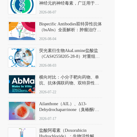
神经元的神经毒素，广泛用于构
建帕金森病动物模型。该化合物
2026-08-07
以盐酸盐形式存在，可触发线粒
体介导的神经元凋亡。其经典应
Bispecific Antibodies双特异性抗体
用即为选择性损毁中脑黑质致密
（bsAbs）全面解析：肿瘤治疗的
部多巴胺能神经元，从而可靠模
突破性进展及获批药物全景
拟帕金森病的核心病理与行为表
2026-08-04
型。
荧光素衍生物AkaLumine盐酸盐
（CAS#2558205-28-8）对重组萤
火虫荧光素酶（Fluc）的米氏常
2026-08-03
数（Km）为2.06 μM；其近红外
发光特性赋予优异的组织穿透能
横向对比：小分子靶向药物、单
力，大幅增强成像信噪比，从而
抗、抗体偶联药物、双特异性抗
实现活体动物模型中极低给药剂
体与CAR-T细胞治疗的技术特征
量下的高灵敏度、非侵入式生物
2026-07-22
及应用瓶颈
发光动态追踪。
Ailanthone（AIL）、Δ13-
Dehydrochaparrinone（臭椿酮/臭
椿苦酮），CAS No. 981-15-7，
2026-07-17
DKM货号 D806885
盐酸阿霉素（Doxorubicin
Hydrochloride）：生物活性解