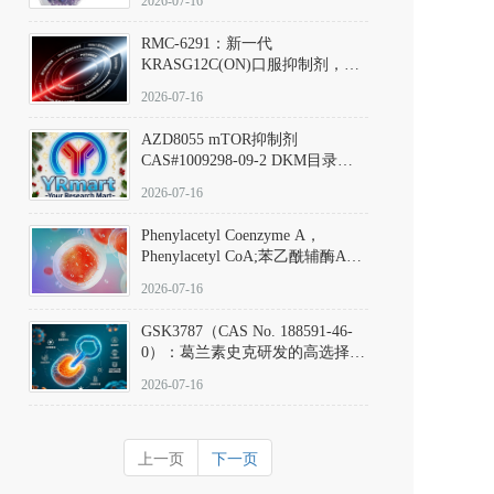
2026-07-16
Hydrochloride实验方法步骤SOP
RMC-6291：新一代
KRASG12C(ON)口服抑制剂，
RMC-6291
2026-07-16
(Elironrasib)CAS#2641998-63-0
AZD8055 mTOR抑制剂
CAS#1009298-09-2 DKM目录号
D801555：一种强效双靶向mTOR
2026-07-16
激酶抑制剂的深度剖析
Phenylacetyl Coenzyme A，
Phenylacetyl CoA;苯乙酰辅酶A
CAS#7532-39-0 目录号D944626
2026-07-16
GSK3787（CAS No. 188591-46-
0）：葛兰素史克研发的高选择
性、不可逆共价PPARδ特异性拮
2026-07-16
抗剂，被广泛视为研究PPARδ核
受体生理功能、信号通路验证及
靶点药理机制的金标准化学探
上一页
下一页
针。