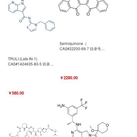
Seriniquinone（
CAS#22200-69-7 目录号
D940363）
TRULI (Lats-IN-1)
CAS#1424635-83-5 目录号
D801061
￥2280.00
￥580.00