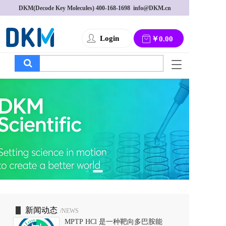
DKM(Decode Key Molecules) 
400-168-1698
  info@DKM.cn
Login
￥0.00
T
o
g
g
l
e
n
a
v
i
g
a
t
i
o
新闻动态
/NEWS
n
MPTP HCl 是一种靶向多巴胺能