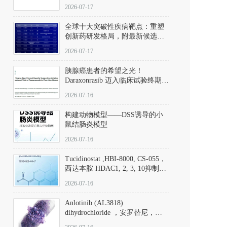
性。
172889-27-9）｜货号 D807008｜
2026-07-17
应用指南
全球十大突破性疾病靶点：重塑
创新药研发格局，附最新候选分
子清单
2026-07-17
胰腺癌患者的希望之光！
Daraxonrasib 迈入临床试验终期阶
段
2026-07-16
构建动物模型——DSS诱导的小
鼠结肠炎模型
2026-07-16
Tucidinostat ,HBI-8000, CS-055，
西达本胺 HDAC1, 2, 3, 10抑制剂
(CAS#1616493-44-7 目录号
2026-07-16
D808567) - DKM活性分子
Anlotinib (AL3818)
dihydrochloride ，安罗替尼，
ALTN、 Anlotinib、 Anlotinib