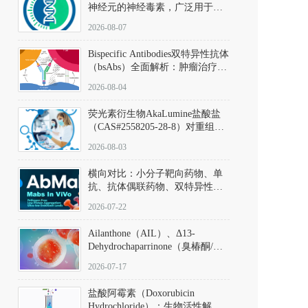
神经元的神经毒素，广泛用于构
建帕金森病动物模型。该化合物
2026-08-07
以盐酸盐形式存在，可触发线粒
体介导的神经元凋亡。其经典应
Bispecific Antibodies双特异性抗体
用即为选择性损毁中脑黑质致密
（bsAbs）全面解析：肿瘤治疗的
部多巴胺能神经元，从而可靠模
突破性进展及获批药物全景
拟帕金森病的核心病理与行为表
2026-08-04
型。
荧光素衍生物AkaLumine盐酸盐
（CAS#2558205-28-8）对重组萤
火虫荧光素酶（Fluc）的米氏常
2026-08-03
数（Km）为2.06 μM；其近红外
发光特性赋予优异的组织穿透能
横向对比：小分子靶向药物、单
力，大幅增强成像信噪比，从而
抗、抗体偶联药物、双特异性抗
实现活体动物模型中极低给药剂
体与CAR-T细胞治疗的技术特征
量下的高灵敏度、非侵入式生物
2026-07-22
及应用瓶颈
发光动态追踪。
Ailanthone（AIL）、Δ13-
Dehydrochaparrinone（臭椿酮/臭
椿苦酮），CAS No. 981-15-7，
2026-07-17
DKM货号 D806885
盐酸阿霉素（Doxorubicin
Hydrochloride）：生物活性解