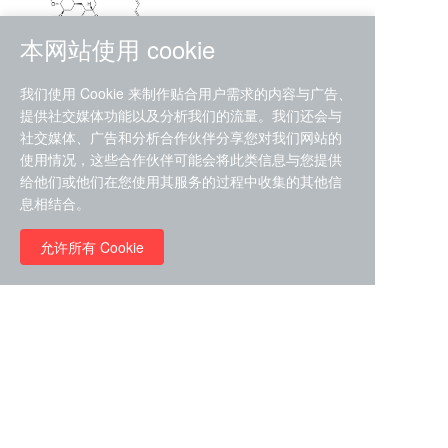
本网站使用 cookie
RMC-4630 (SHP2-IN-7)
我们使用 Cookie 来制作贴合用户需求的内容与广告、
（CAS#2172652-48-9 目录
提供社交媒体功能以及分析我们的流量。我们还会与
号D9063487）
社交媒体、广告和分析合作伙伴分享您对我们网站的
RMC-6272（ Cas
No.:2382769-46-0 目录号
使用情况，这些合作伙伴可能会将此类信息与您提供
D9036531）
给他们或他们在您使用其服务的过程中收集的其他信
￥1850.00
息相结合。
允许所有 Cookie
￥11680.00