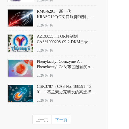
2026-07-16
Hydrochloride实验方法步骤SOP
RMC-6291：新一代
KRASG12C(ON)口服抑制剂，
RMC-6291
2026-07-16
(Elironrasib)CAS#2641998-63-0
AZD8055 mTOR抑制剂
CAS#1009298-09-2 DKM目录号
D801555：一种强效双靶向mTOR
2026-07-16
激酶抑制剂的深度剖析
Phenylacetyl Coenzyme A，
Phenylacetyl CoA;苯乙酰辅酶A
CAS#7532-39-0 目录号D944626
2026-07-16
GSK3787（CAS No. 188591-46-
0）：葛兰素史克研发的高选择
性、不可逆共价PPARδ特异性拮
2026-07-16
抗剂，被广泛视为研究PPARδ核
受体生理功能、信号通路验证及
靶点药理机制的金标准化学探
上一页
下一页
针。