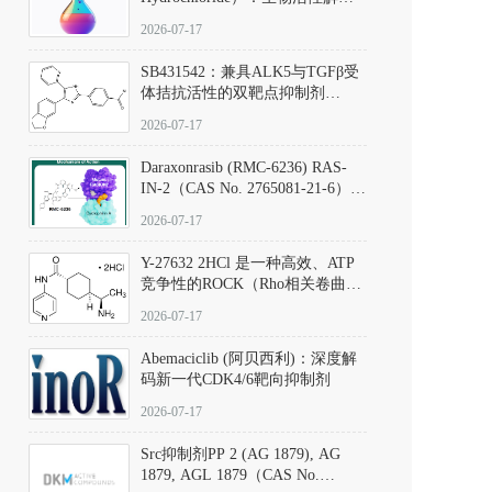
析、实验操作指南与溶液配制规
2026-07-17
范
SB431542：兼具ALK5与TGFβ受
体拮抗活性的双靶点抑制剂
（CAS号：301836-41-9；货号：
2026-07-17
D801067）
Daraxonrasib (RMC-6236) RAS-
IN-2（CAS No. 2765081-21-6）：
体外与体内药理学评价方法，靶
2026-07-17
向KRAS/NRAS/HRAS的广谱RAS
抑制剂
Y-27632 2HCl 是一种高效、ATP
竞争性的ROCK（Rho相关卷曲螺
旋蛋白激酶）选择性抑制剂，可
2026-07-17
同等抑制ROCK1与ROCK2；其通
过精准嵌入激酶的ATP结合位点
Abemaciclib (阿贝西利)：深度解
发挥抑制作用，对ROCK1和
码新一代CDK4/6靶向抑制剂
ROCK2的解离常数（Ki）分别为
140 nM和300 nM；在众多丝氨酸/
2026-07-17
苏氨酸激酶（如PKC、MLCK）
中，其靶向ROCK的选择性超过
Src抑制剂PP 2 (AG 1879), AG
200倍，凸显出优异的分子特异
1879, AGL 1879（CAS No.