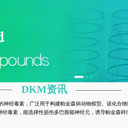
DKM资讯
神经元的神经毒素，广泛用于构建帕金森病动物模型。该化
部多巴胺能神经元，从而可靠模拟帕金森病的核心病理与
的神经毒素，能选择性损伤多巴胺能神经元，诱导帕金森