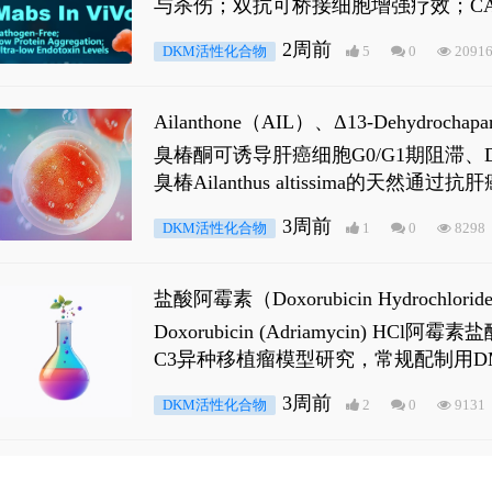
与杀伤；双抗可桥接细胞增强疗效；CA
2周前
DKM活性化合物
5
0
2091
Ailanthone（AIL）、Δ13-Dehydroch
臭椿酮可诱导肝癌细胞G0/G1期阻滞、DNA损
臭椿Ailanthus altissima的天然通
ne 可触发DNA损伤，其特征为 ATM/AT
3周前
DKM活性化合物
1
0
8298
是全长 Androgen Receptor (AR
盐酸阿霉素（Doxorubicin Hydro
Doxorubicin (Adriamyci
C3异种移植瘤模型研究，常规配制用D
3周前
DKM活性化合物
2
0
9131