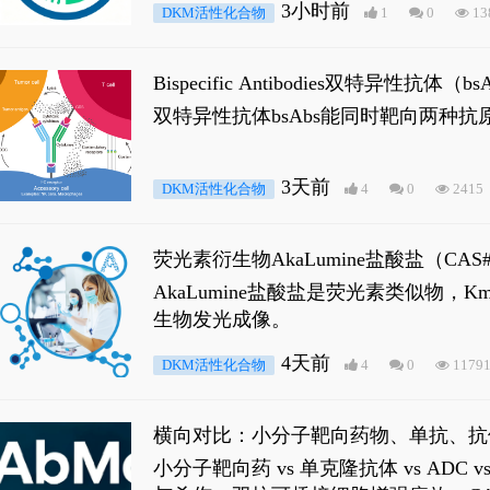
3小时前
DKM活性化合物
1
0
13
Bispecific Antibodies双特
双特异性抗体bsAbs能同时靶向两
3天前
DKM活性化合物
4
0
2415
荧光素衍生物AkaLumine盐酸盐（CA
穿透能力，大幅增强成像信噪比，从而
AkaLumine盐酸盐是荧光素类似物
生物发光成像。
4天前
DKM活性化合物
4
0
1179
横向对比：小分子靶向药物、单抗、抗
小分子靶向药 vs 单克隆抗体 vs A