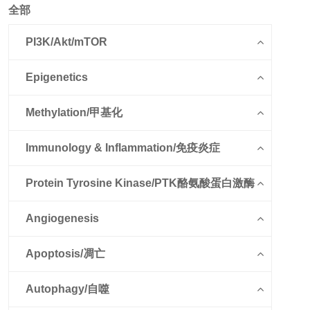
全部
PI3K/Akt/mTOR
Epigenetics
Methylation/甲基化
Immunology & Inflammation/免疫炎症
Protein Tyrosine Kinase/PTK酪氨酸蛋白激酶
Angiogenesis
Apoptosis/凋亡
Autophagy/自噬