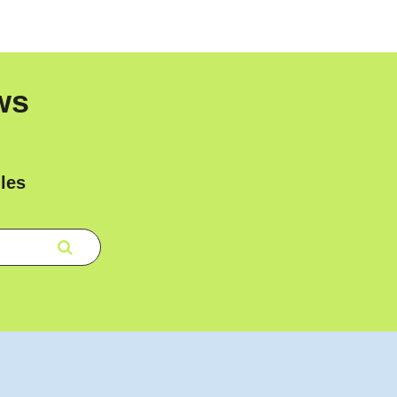
ws
les