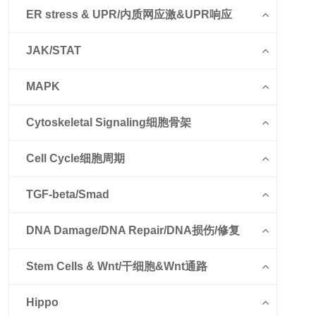
ER stress & UPR/内质网应激&UPR响应
JAK/STAT
MAPK
Cytoskeletal Signaling细胞骨架
Cell Cycle细胞周期
TGF-beta/Smad
DNA Damage/DNA Repair/DNA损伤/修复
Stem Cells & Wnt/干细胞&Wnt通路
Hippo