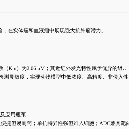
风险，在实体瘤和血液瘤中展现强大抗肿瘤潜力。
米氏常数（Km）为2.06 μM；其近红外发光特性赋予优异的组织
式生物发光动态追踪。
，提升检测灵敏度，实现动物模型中低浓度、高精度、非侵入性
征及应用瓶颈
靶向药口服便捷但易耐药；单抗特异性强但难入细胞；ADC兼具靶