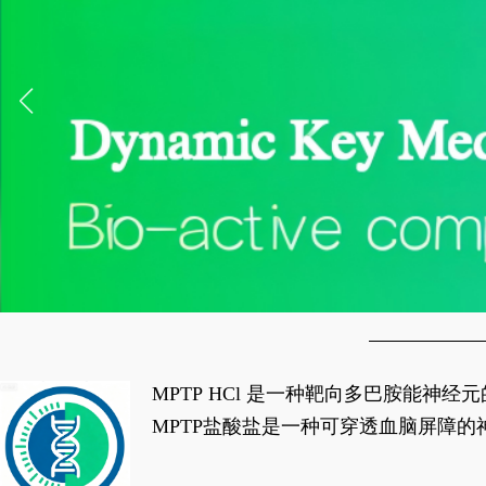
MPTP HCl 是一种靶向多巴胺能
经典应用即为选择性损毁中脑黑质致密
MPTP盐酸盐是一种可穿透血脑屏障