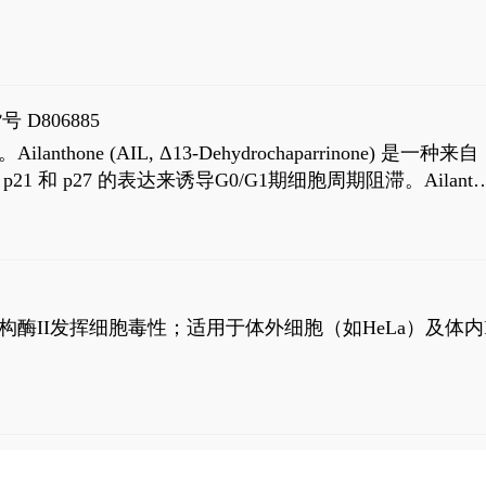
号 D806885
AIL, Δ13-Dehydrochaparrinone) 是一种来自
高 p21 和 p27 的表达来诱导G0/G1期细胞周期阻滞。Ailanth
、涉及 PI3K/AKT 信号通路的细胞凋亡。Ailanthone 也
，对应的IC50值分别为69 nM和309 nM。
制拓扑异构酶II发挥细胞毒性；适用于体外细胞（如HeLa）及体内