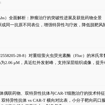
8
异性抗体（bsAbs）全面解析：肿瘤治疗的突破性进展及获批药物全景
种抗原或同一抗原不同表位，增强特异性与疗效，降低脱靶
S#2558205-28-8）对重组萤火虫荧光素酶（Fluc）的
实现活体动物模型中极低给药剂量下的高灵敏度、非侵入
，Km为2.06 μM，具近红外发射峰，支持深层组织成像
1
体偶联药物、双特异性抗体与CAR-T细胞治疗的技术特
DC vs 双特异性抗体 vs CAR-T 横向对比表，小分子