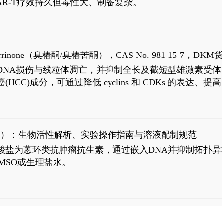
R-T疗效持久但毒性大、制备复杂。
6
aparrinone（臭椿酮/臭椿苦酮），CAS No. 981-15-7，DKM货
伤与线粒体凋亡，并抑制全长及截短型雄激素受体。Ailanthone (
过抗肝癌(HCC)成分，可通过降低 cyclins 和 CDKs 的表达、提
R 通路的激活。Ailanthone 可在Huh7细胞中诱导线粒体介导
-FL)和组成型活性截断AR剪接变体(AR-Vs, AR1-651)的抑制剂
chloride）：生物活性解析、实验操作指南与溶液配制规范
n) HCl阿霉素盐酸盐为蒽环类抗肿瘤抗生素，通过嵌入DNA并抑
MSO或生理盐水。