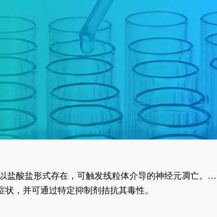
合物以盐酸盐形式存在，可触发线粒体介导的神经元凋亡。其
行为表型。
样症状，并可通过特定抑制剂拮抗其毒性。