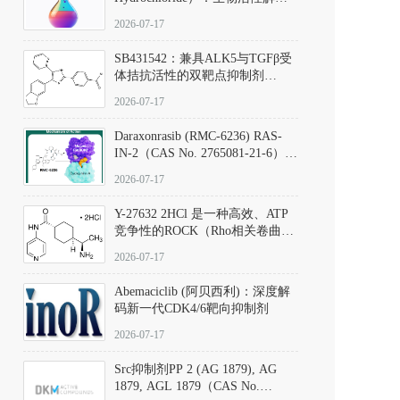
析、实验操作指南与溶液配制规
2026-07-17
范
SB431542：兼具ALK5与TGFβ受
体拮抗活性的双靶点抑制剂
（CAS号：301836-41-9；货号：
2026-07-17
D801067）
Daraxonrasib (RMC-6236) RAS-
IN-2（CAS No. 2765081-21-6）：
体外与体内药理学评价方法，靶
2026-07-17
向KRAS/NRAS/HRAS的广谱RAS
抑制剂
Y-27632 2HCl 是一种高效、ATP
竞争性的ROCK（Rho相关卷曲螺
旋蛋白激酶）选择性抑制剂，可
2026-07-17
同等抑制ROCK1与ROCK2；其通
过精准嵌入激酶的ATP结合位点
Abemaciclib (阿贝西利)：深度解
发挥抑制作用，对ROCK1和
码新一代CDK4/6靶向抑制剂
ROCK2的解离常数（Ki）分别为
140 nM和300 nM；在众多丝氨酸/
2026-07-17
苏氨酸激酶（如PKC、MLCK）
中，其靶向ROCK的选择性超过
Src抑制剂PP 2 (AG 1879), AG
200倍，凸显出优异的分子特异
1879, AGL 1879（CAS No.