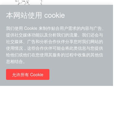
本网站使用 cookie
RMC-4630 (SHP2-IN-7)
我们使用 Cookie 来制作贴合用户需求的内容与广告、
（CAS#2172652-48-9 目录
提供社交媒体功能以及分析我们的流量。我们还会与
号D9063487）
社交媒体、广告和分析合作伙伴分享您对我们网站的
RMC-6272（ Cas
No.:2382769-46-0 目录号
使用情况，这些合作伙伴可能会将此类信息与您提供
D9036531）
给他们或他们在您使用其服务的过程中收集的其他信
￥1850.00
息相结合。
允许所有 Cookie
￥11680.00