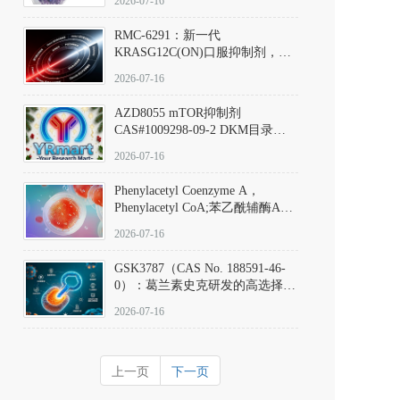
2026-07-16
Hydrochloride实验方法步骤SOP
RMC-6291：新一代
KRASG12C(ON)口服抑制剂，
RMC-6291
2026-07-16
(Elironrasib)CAS#2641998-63-0
AZD8055 mTOR抑制剂
CAS#1009298-09-2 DKM目录号
D801555：一种强效双靶向mTOR
2026-07-16
激酶抑制剂的深度剖析
Phenylacetyl Coenzyme A，
Phenylacetyl CoA;苯乙酰辅酶A
CAS#7532-39-0 目录号D944626
2026-07-16
GSK3787（CAS No. 188591-46-
0）：葛兰素史克研发的高选择
性、不可逆共价PPARδ特异性拮
2026-07-16
抗剂，被广泛视为研究PPARδ核
受体生理功能、信号通路验证及
靶点药理机制的金标准化学探
上一页
下一页
针。