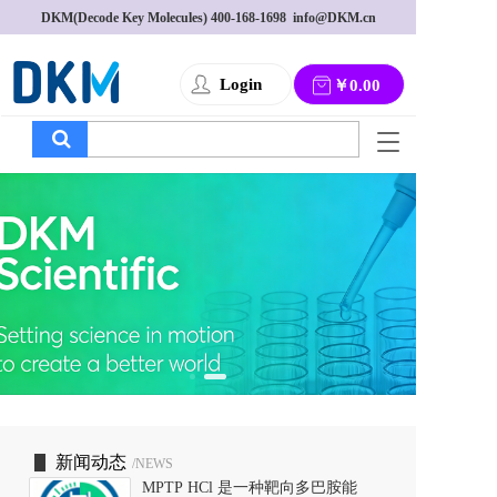
DKM(Decode Key Molecules) 
400-168-1698
  info@DKM.cn
Login
￥0.00
T
o
g
g
l
e
n
a
v
i
g
a
t
i
o
新闻动态
/NEWS
n
MPTP HCl 是一种靶向多巴胺能