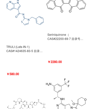
Seriniquinone（
CAS#22200-69-7 目录号
D940363）
TRULI (Lats-IN-1)
CAS#1424635-83-5 目录号
D801061
￥2280.00
￥580.00