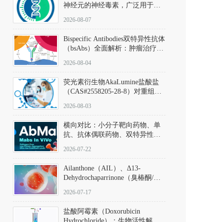
神经元的神经毒素，广泛用于构
建帕金森病动物模型。该化合物
2026-08-07
以盐酸盐形式存在，可触发线粒
体介导的神经元凋亡。其经典应
Bispecific Antibodies双特异性抗体
用即为选择性损毁中脑黑质致密
（bsAbs）全面解析：肿瘤治疗的
部多巴胺能神经元，从而可靠模
突破性进展及获批药物全景
拟帕金森病的核心病理与行为表
2026-08-04
型。
荧光素衍生物AkaLumine盐酸盐
（CAS#2558205-28-8）对重组萤
火虫荧光素酶（Fluc）的米氏常
2026-08-03
数（Km）为2.06 μM；其近红外
发光特性赋予优异的组织穿透能
横向对比：小分子靶向药物、单
力，大幅增强成像信噪比，从而
抗、抗体偶联药物、双特异性抗
实现活体动物模型中极低给药剂
体与CAR-T细胞治疗的技术特征
量下的高灵敏度、非侵入式生物
2026-07-22
及应用瓶颈
发光动态追踪。
Ailanthone（AIL）、Δ13-
Dehydrochaparrinone（臭椿酮/臭
椿苦酮），CAS No. 981-15-7，
2026-07-17
DKM货号 D806885
盐酸阿霉素（Doxorubicin
Hydrochloride）：生物活性解