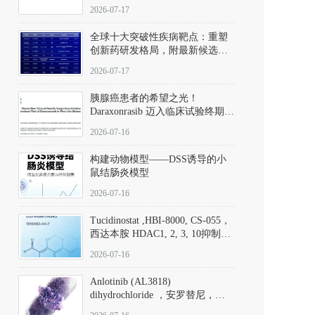
性。
172889-27-9）｜货号 D807008｜
2026-07-17
应用指南
全球十大突破性疾病靶点：重塑
创新药研发格局，附最新候选分
子清单
2026-07-17
胰腺癌患者的希望之光！
Daraxonrasib 迈入临床试验终期阶
段
2026-07-16
构建动物模型——DSS诱导的小
鼠结肠炎模型
2026-07-16
Tucidinostat ,HBI-8000, CS-055，
西达本胺 HDAC1, 2, 3, 10抑制剂
(CAS#1616493-44-7 目录号
2026-07-16
D808567) - DKM活性分子
Anlotinib (AL3818)
dihydrochloride ，安罗替尼，
ALTN、 Anlotinib、 Anlotinib