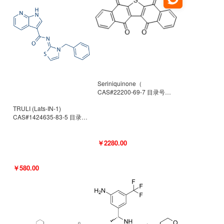
Seriniquinone（
CAS#22200-69-7 目录号
D940363）
TRULI (Lats-IN-1)
CAS#1424635-83-5 目录号
D801061
￥2280.00
￥580.00