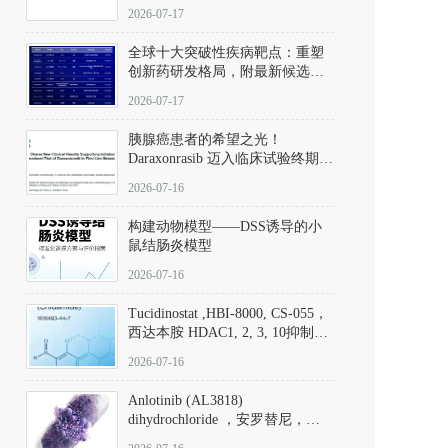
性。
172889-27-9）｜货号 D807008｜
2026-07-17
应用指南
全球十大突破性疾病靶点：重塑
创新药研发格局，附最新候选分
子清单
2026-07-17
胰腺癌患者的希望之光！
Daraxonrasib 迈入临床试验终期阶
段
2026-07-16
构建动物模型——DSS诱导的小
鼠结肠炎模型
2026-07-16
Tucidinostat ,HBI-8000, CS-055，
西达本胺 HDAC1, 2, 3, 10抑制剂
(CAS#1616493-44-7 目录号
2026-07-16
D808567) - DKM活性分子
Anlotinib (AL3818)
dihydrochloride ，安罗替尼，
ALTN、 Anlotinib、 Anlotinib