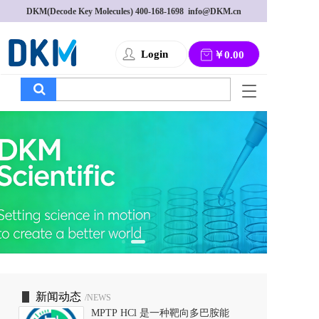
DKM(Decode Key Molecules) 
400-168-1698
  info@DKM.cn
Login
￥0.00
T
o
g
g
l
e
n
a
v
i
g
a
t
i
o
新闻动态
/NEWS
n
MPTP HCl 是一种靶向多巴胺能