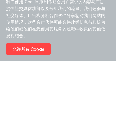
我们使用 Cookie 来制作贴合用户需求的内容与广告、
提供社交媒体功能以及分析我们的流量。我们还会与
社交媒体、广告和分析合作伙伴分享您对我们网站的
使用情况，这些合作伙伴可能会将此类信息与您提供
给他们或他们在您使用其服务的过程中收集的其他信
ZDZ-553， compound 22a，
息相结合。
STAT1抑制剂 目录号
RMC-6291 (Elironrasib)
D9181792
（CAS#2641998-63-0 目录
允许所有 Cookie
号D8001606）
￥8960.00
￥2580.00