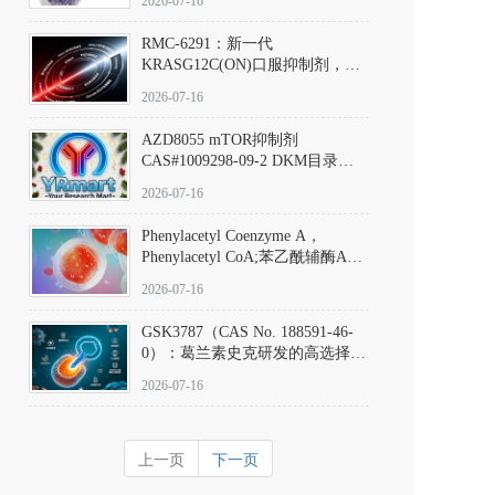
2026-07-16
Hydrochloride实验方法步骤SOP
RMC-6291：新一代
KRASG12C(ON)口服抑制剂，
RMC-6291
2026-07-16
(Elironrasib)CAS#2641998-63-0
AZD8055 mTOR抑制剂
CAS#1009298-09-2 DKM目录号
D801555：一种强效双靶向mTOR
2026-07-16
激酶抑制剂的深度剖析
Phenylacetyl Coenzyme A，
Phenylacetyl CoA;苯乙酰辅酶A
CAS#7532-39-0 目录号D944626
2026-07-16
GSK3787（CAS No. 188591-46-
0）：葛兰素史克研发的高选择
性、不可逆共价PPARδ特异性拮
2026-07-16
抗剂，被广泛视为研究PPARδ核
受体生理功能、信号通路验证及
靶点药理机制的金标准化学探
上一页
下一页
针。