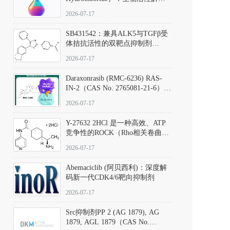
析、实验操作指南与溶液配制规
2026-07-17
范
SB431542：兼具ALK5与TGFβ受
体拮抗活性的双靶点抑制剂
（CAS号：301836-41-9；货号：
2026-07-17
D801067）
Daraxonrasib (RMC-6236) RAS-
IN-2（CAS No. 2765081-21-6）：
体外与体内药理学评价方法，靶
2026-07-17
向KRAS/NRAS/HRAS的广谱RAS
抑制剂
Y-27632 2HCl 是一种高效、ATP
竞争性的ROCK（Rho相关卷曲螺
旋蛋白激酶）选择性抑制剂，可
2026-07-17
同等抑制ROCK1与ROCK2；其通
过精准嵌入激酶的ATP结合位点
Abemaciclib (阿贝西利)：深度解
发挥抑制作用，对ROCK1和
码新一代CDK4/6靶向抑制剂
ROCK2的解离常数（Ki）分别为
140 nM和300 nM；在众多丝氨酸/
2026-07-17
苏氨酸激酶（如PKC、MLCK）
中，其靶向ROCK的选择性超过
Src抑制剂PP 2 (AG 1879), AG
200倍，凸显出优异的分子特异
1879, AGL 1879（CAS No.