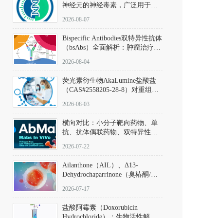
神经元的神经毒素，广泛用于构
建帕金森病动物模型。该化合物
2026-08-07
以盐酸盐形式存在，可触发线粒
体介导的神经元凋亡。其经典应
Bispecific Antibodies双特异性抗体
用即为选择性损毁中脑黑质致密
（bsAbs）全面解析：肿瘤治疗的
部多巴胺能神经元，从而可靠模
突破性进展及获批药物全景
拟帕金森病的核心病理与行为表
2026-08-04
型。
荧光素衍生物AkaLumine盐酸盐
（CAS#2558205-28-8）对重组萤
火虫荧光素酶（Fluc）的米氏常
2026-08-03
数（Km）为2.06 μM；其近红外
发光特性赋予优异的组织穿透能
横向对比：小分子靶向药物、单
力，大幅增强成像信噪比，从而
抗、抗体偶联药物、双特异性抗
实现活体动物模型中极低给药剂
体与CAR-T细胞治疗的技术特征
量下的高灵敏度、非侵入式生物
2026-07-22
及应用瓶颈
发光动态追踪。
Ailanthone（AIL）、Δ13-
Dehydrochaparrinone（臭椿酮/臭
椿苦酮），CAS No. 981-15-7，
2026-07-17
DKM货号 D806885
盐酸阿霉素（Doxorubicin
Hydrochloride）：生物活性解