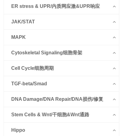
ER stress & UPR/内质网应激&UPR响应
JAK/STAT
MAPK
Cytoskeletal Signaling细胞骨架
Cell Cycle细胞周期
TGF-beta/Smad
DNA Damage/DNA Repair/DNA损伤/修复
Stem Cells & Wnt/干细胞&Wnt通路
Hippo