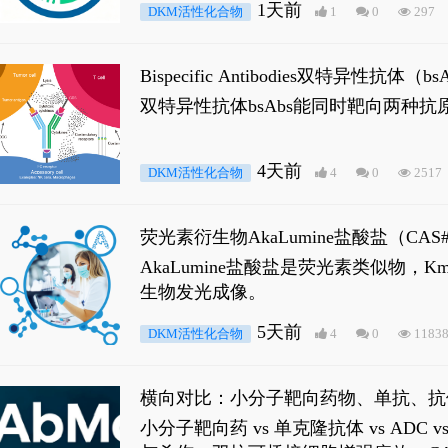
1天前
DKM活性化合物
1
0
297
Bispecific Antibodies双特
双特异性抗体bsAbs能同时靶向两
4天前
DKM活性化合物
4
0
2517
荧光素衍生物AkaLumine盐酸盐（CA
穿透能力，大幅增强成像信噪比，从而
AkaLumine盐酸盐是荧光素类似物
生物发光成像。
5天前
DKM活性化合物
4
0
1183
横向对比：小分子靶向药物、单抗、抗
小分子靶向药 vs 单克隆抗体 vs A