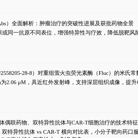
异性抗体（bsAbs）全面解析：肿瘤治疗的突破性进展及获批药物全景
种抗原或同一抗原不同表位，增强特异性与疗效，降低脱靶
S#2558205-28-8）对重组萤火虫荧光素酶（Fluc）的
实现活体动物模型中极低给药剂量下的高灵敏度、非侵入
，Km为2.06 μM，具近红外发射峰，支持深层组织成像
8
体偶联药物、双特异性抗体与CAR-T细胞治疗的技术特
DC vs 双特异性抗体 vs CAR-T 横向对比表，小分子