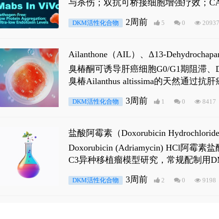
与杀伤；双抗可桥接细胞增强疗效；CA
2周前
DKM活性化合物
5
0
2093
Ailanthone（AIL）、Δ13-Dehydroch
臭椿酮可诱导肝癌细胞G0/G1期阻滞、DNA损
臭椿Ailanthus altissima的天然通
ne 可触发DNA损伤，其特征为 ATM/AT
3周前
DKM活性化合物
1
0
8417
是全长 Androgen Receptor (AR
盐酸阿霉素（Doxorubicin Hydro
Doxorubicin (Adriamyci
C3异种移植瘤模型研究，常规配制用D
3周前
DKM活性化合物
2
0
9198