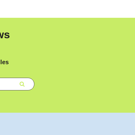
ws
les