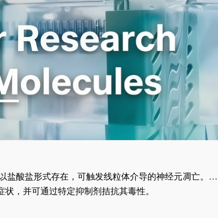
合物以盐酸盐形式存在，可触发线粒体介导的神经元凋亡。其
行为表型。
样症状，并可通过特定抑制剂拮抗其毒性。