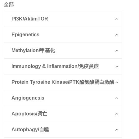
全部
PI3K/Akt/mTOR
Epigenetics
Methylation/甲基化
Immunology & Inflammation/免疫炎症
Protein Tyrosine Kinase/PTK酪氨酸蛋白激酶
Angiogenesis
Apoptosis/凋亡
Autophagy/自噬