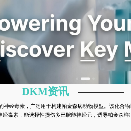
DKM资讯
神经元的神经毒素，广泛用于构建帕金森病动物模型。该化
部多巴胺能神经元，从而可靠模拟帕金森病的核心病理与
的神经毒素，能选择性损伤多巴胺能神经元，诱导帕金森