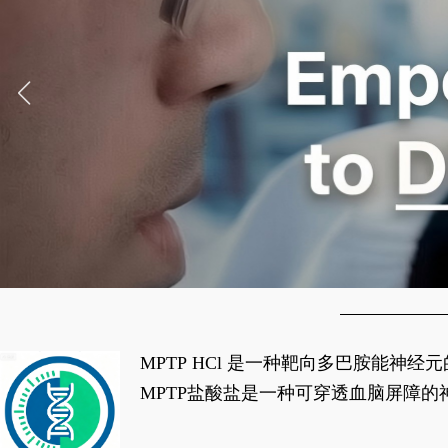
MPTP HCl 是一种靶向多巴胺能
经典应用即为选择性损毁中脑黑质致密
MPTP盐酸盐是一种可穿透血脑屏障