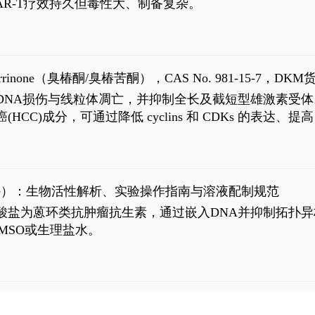
R-T疗效持久但毒性大、制备复杂。
7
aparrinone（臭椿酮/臭椿苦酮），CAS No. 981-15-7，DKM货
伤与线粒体凋亡，并抑制全长及截短型雄激素受体。Ailanthone (
过抗肝癌(HCC)成分，可通过降低 cyclins 和 CDKs 的表达、提
R 通路的激活。Ailanthone 可在Huh7细胞中诱导线粒体介导
-FL)和组成型活性截断AR剪接变体(AR-Vs, AR1-651)的抑制剂
chloride）：生物活性解析、实验操作指南与溶液配制规范
n) HCl阿霉素盐酸盐为蒽环类抗肿瘤抗生素，通过嵌入DNA并抑
MSO或生理盐水。