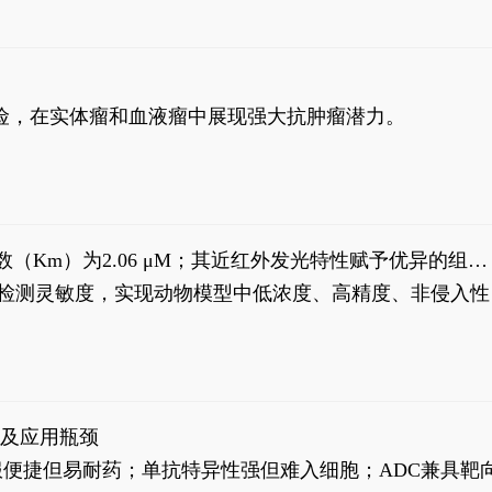
风险，在实体瘤和血液瘤中展现强大抗肿瘤潜力。
米氏常数（Km）为2.06 μM；其近红外发光特性赋予优异的组织
式生物发光动态追踪。
，提升检测灵敏度，实现动物模型中低浓度、高精度、非侵入性
征及应用瓶颈
靶向药口服便捷但易耐药；单抗特异性强但难入细胞；ADC兼具靶