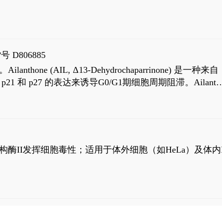
号 D806885
AIL, Δ13-Dehydrochaparrinone) 是一种来自
高 p21 和 p27 的表达来诱导G0/G1期细胞周期阻滞。Ailanth
、涉及 PI3K/AKT 信号通路的细胞凋亡。Ailanthone 也
，对应的IC50值分别为69 nM和309 nM。
制拓扑异构酶II发挥细胞毒性；适用于体外细胞（如HeLa）及体内