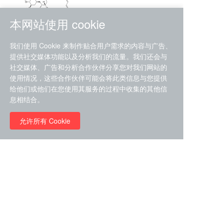
本网站使用 cookie
RMC-4630 (SHP2-IN-7)
我们使用 Cookie 来制作贴合用户需求的内容与广告、
（CAS#2172652-48-9 目录
提供社交媒体功能以及分析我们的流量。我们还会与
号D9063487）
社交媒体、广告和分析合作伙伴分享您对我们网站的
RMC-6272（ Cas
No.:2382769-46-0 目录号
使用情况，这些合作伙伴可能会将此类信息与您提供
D9036531）
给他们或他们在您使用其服务的过程中收集的其他信
￥1850.00
息相结合。
允许所有 Cookie
￥11680.00