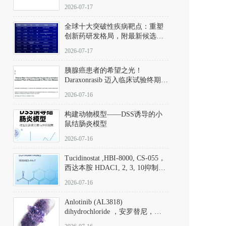
性。
172889-27-9）｜货号 D807008｜
2026-07-17
应用指南
全球十大突破性疾病靶点：重塑
创新药研发格局，附最新候选分
子清单
2026-07-17
胰腺癌患者的希望之光！
Daraxonrasib 迈入临床试验终期阶
段
2026-07-16
构建动物模型——DSS诱导的小
鼠结肠炎模型
2026-07-16
Tucidinostat ,HBI-8000, CS-055，
西达本胺 HDAC1, 2, 3, 10抑制剂
(CAS#1616493-44-7 目录号
2026-07-16
D808567) - DKM活性分子
Anlotinib (AL3818)
dihydrochloride ，安罗替尼，
ALTN、 Anlotinib、 Anlotinib