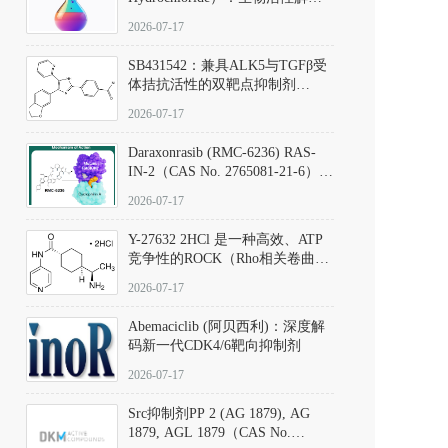
析、实验操作指南与溶液配制规
2026-07-17
范
SB431542：兼具ALK5与TGFβ受
体拮抗活性的双靶点抑制剂
（CAS号：301836-41-9；货号：
2026-07-17
D801067）
Daraxonrasib (RMC-6236) RAS-
IN-2（CAS No. 2765081-21-6）：
体外与体内药理学评价方法，靶
2026-07-17
向KRAS/NRAS/HRAS的广谱RAS
抑制剂
Y-27632 2HCl 是一种高效、ATP
竞争性的ROCK（Rho相关卷曲螺
旋蛋白激酶）选择性抑制剂，可
2026-07-17
同等抑制ROCK1与ROCK2；其通
过精准嵌入激酶的ATP结合位点
Abemaciclib (阿贝西利)：深度解
发挥抑制作用，对ROCK1和
码新一代CDK4/6靶向抑制剂
ROCK2的解离常数（Ki）分别为
140 nM和300 nM；在众多丝氨酸/
2026-07-17
苏氨酸激酶（如PKC、MLCK）
中，其靶向ROCK的选择性超过
Src抑制剂PP 2 (AG 1879), AG
200倍，凸显出优异的分子特异
1879, AGL 1879（CAS No.