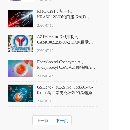
2026-07-16
Hydrochloride实验方法步骤SOP
RMC-6291：新一代
KRASG12C(ON)口服抑制剂，
RMC-6291
2026-07-16
(Elironrasib)CAS#2641998-63-0
AZD8055 mTOR抑制剂
CAS#1009298-09-2 DKM目录号
D801555：一种强效双靶向mTOR
2026-07-16
激酶抑制剂的深度剖析
Phenylacetyl Coenzyme A，
Phenylacetyl CoA;苯乙酰辅酶A
CAS#7532-39-0 目录号D944626
2026-07-16
GSK3787（CAS No. 188591-46-
0）：葛兰素史克研发的高选择
性、不可逆共价PPARδ特异性拮
2026-07-16
抗剂，被广泛视为研究PPARδ核
受体生理功能、信号通路验证及
靶点药理机制的金标准化学探
上一页
下一页
针。