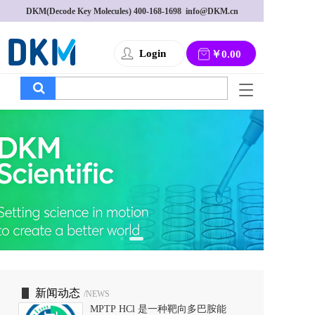
DKM(Decode Key Molecules) 
400-168-1698
  info@DKM.cn
Login
￥0.00
T
o
g
g
l
e
n
a
v
i
g
a
t
i
o
新闻动态
/NEWS
n
MPTP HCl 是一种靶向多巴胺能