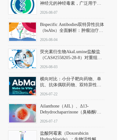
神经元的神经毒素，广泛用于构
建帕金森病动物模型。该化合物
2026-08-07
以盐酸盐形式存在，可触发线粒
体介导的神经元凋亡。其经典应
Bispecific Antibodies双特异性抗体
用即为选择性损毁中脑黑质致密
（bsAbs）全面解析：肿瘤治疗的
部多巴胺能神经元，从而可靠模
突破性进展及获批药物全景
拟帕金森病的核心病理与行为表
2026-08-04
型。
荧光素衍生物AkaLumine盐酸盐
（CAS#2558205-28-8）对重组萤
火虫荧光素酶（Fluc）的米氏常
2026-08-03
数（Km）为2.06 μM；其近红外
发光特性赋予优异的组织穿透能
横向对比：小分子靶向药物、单
力，大幅增强成像信噪比，从而
抗、抗体偶联药物、双特异性抗
实现活体动物模型中极低给药剂
体与CAR-T细胞治疗的技术特征
量下的高灵敏度、非侵入式生物
2026-07-22
及应用瓶颈
发光动态追踪。
Ailanthone（AIL）、Δ13-
Dehydrochaparrinone（臭椿酮/臭
椿苦酮），CAS No. 981-15-7，
2026-07-17
DKM货号 D806885
盐酸阿霉素（Doxorubicin
Hydrochloride）：生物活性解