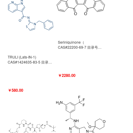
Seriniquinone（
CAS#22200-69-7 目录号
D940363）
TRULI (Lats-IN-1)
CAS#1424635-83-5 目录号
D801061
￥2280.00
￥580.00