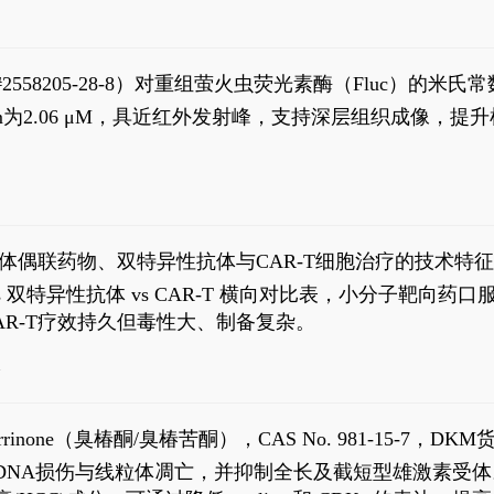
S#2558205-28-8）对重组萤火虫荧光素酶（Fluc）的
实现活体动物模型中极低给药剂量下的高灵敏度、非侵入
，Km为2.06 μM，具近红外发射峰，支持深层组织成像
1
体偶联药物、双特异性抗体与CAR-T细胞治疗的技术特
DC vs 双特异性抗体 vs CAR-T 横向对比表，小分子
R-T疗效持久但毒性大、制备复杂。
4
aparrinone（臭椿酮/臭椿苦酮），CAS No. 981-15-7，DKM货
伤与线粒体凋亡，并抑制全长及截短型雄激素受体。Ailanthone (