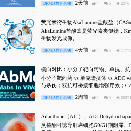
2天前
DKM活性化合物
4
0
2376
荧光素衍生物AkaLumine盐酸盐（CA
穿透能力，大幅增强成像信噪比，从而
AkaLumine盐酸盐是荧光素类似物
生物发光成像。
4天前
DKM活性化合物
4
0
1177
横向对比：小分子靶向药物、单抗、抗
小分子靶向药 vs 单克隆抗体 vs A
与杀伤；双抗可桥接细胞增强疗效；CA
2周前
DKM活性化合物
5
0
2087
Ailanthone（AIL）、Δ13-Dehydroch
臭椿酮可诱导肝癌细胞G0/G1期阻滞、DNA损