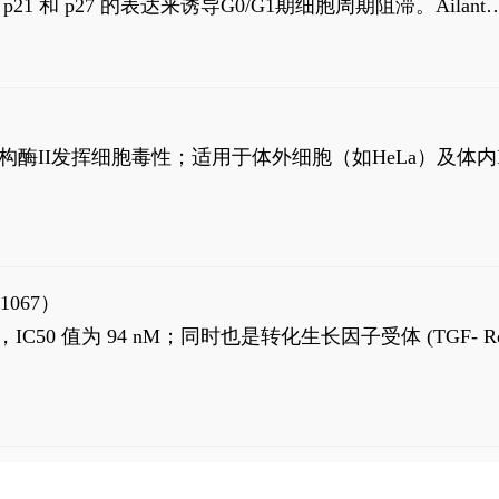
高 p21 和 p27 的表达来诱导G0/G1期细胞周期阻滞。Ailanth
、涉及 PI3K/AKT 信号通路的细胞凋亡。Ailanthone 也
，对应的IC50值分别为69 nM和309 nM。
制拓扑异构酶II发挥细胞毒性；适用于体外细胞（如HeLa）及体内
1067）
LK5 抑制剂，IC50 值为 94 nM；同时也是转化生长因子受体 (TGF- R