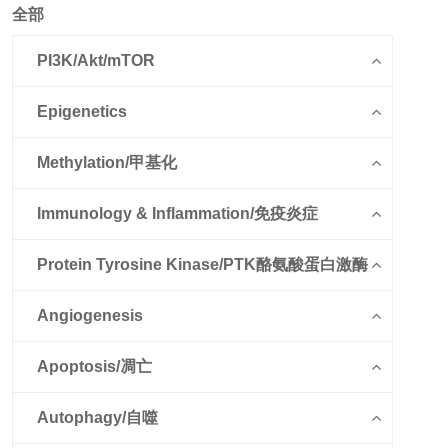
全部
PI3K/Akt/mTOR
Epigenetics
Methylation/甲基化
Immunology & Inflammation/免疫炎症
Protein Tyrosine Kinase/PTK酪氨酸蛋白激酶
Angiogenesis
Apoptosis/凋亡
Autophagy/自噬