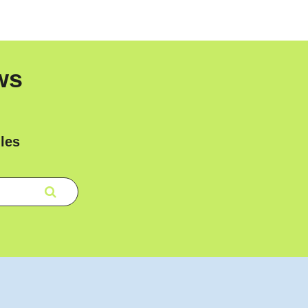
ws
les