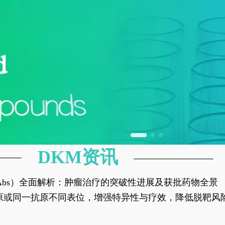
DKM资讯
异性抗体（bsAbs）全面解析：肿瘤治疗的突破性进展及获批药物全景
种抗原或同一抗原不同表位，增强特异性与疗效，降低脱靶