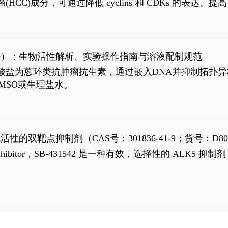
过抗肝癌(HCC)成分，可通过降低 cyclins 和 CDKs 的表达、提
R 通路的激活。Ailanthone 可在Huh7细胞中诱导线粒体介导
-FL)和组成型活性截断AR剪接变体(AR-Vs, AR1-651)的抑制剂
chloride）：生物活性解析、实验操作指南与溶液配制规范
n) HCl阿霉素盐酸盐为蒽环类抗肿瘤抗生素，通过嵌入DNA并抑
MSO或生理盐水。
抗活性的双靶点抑制剂（CAS号：301836-41-9；货号：D80
 Receptor inhibitor，SB-431542 是一种有效，选择性的 A