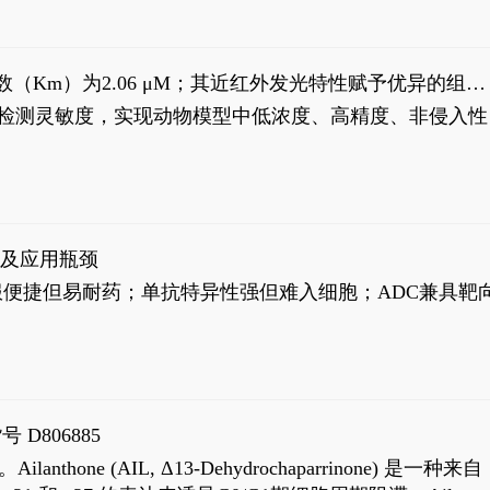
米氏常数（Km）为2.06 μM；其近红外发光特性赋予优异的组织
式生物发光动态追踪。
，提升检测灵敏度，实现动物模型中低浓度、高精度、非侵入性
征及应用瓶颈
靶向药口服便捷但易耐药；单抗特异性强但难入细胞；ADC兼具靶
号 D806885
AIL, Δ13-Dehydrochaparrinone) 是一种来自