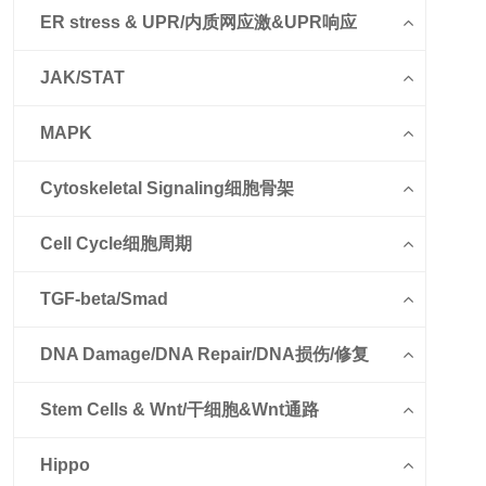
ER stress & UPR/内质网应激&UPR响应
JAK/STAT
MAPK
Cytoskeletal Signaling细胞骨架
Cell Cycle细胞周期
TGF-beta/Smad
DNA Damage/DNA Repair/DNA损伤/修复
Stem Cells & Wnt/干细胞&Wnt通路
Hippo