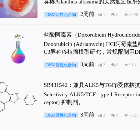
臭椿Ailanthus altissima的天然通
ne 可触发DNA损伤，其特征为 ATM/AT
2周前
DKM活性化合物
1
0
8298
是全长 Androgen Receptor (AR
盐酸阿霉素（Doxorubicin Hydro
Doxorubicin (Adriamyci
C3异种移植瘤模型研究，常规配制用D
3周前
DKM活性化合物
2
0
9131
SB431542：兼具ALK5与TGFβ受体拮
Selectivity ALK5/TGF- type I
ceptor) 抑制剂。
3周前
DKM活性化合物
3
0
7621