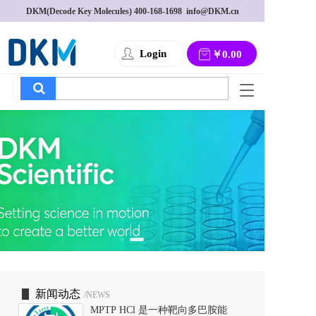
DKM(Decode Key Molecules) 
400-168-1698
  info@DKM.cn
Login
￥0.00
T
o
g
g
l
e
n
a
v
i
g
a
t
i
o
新闻动态
/NEWS
n
MPTP HCl 是一种靶向多巴胺能