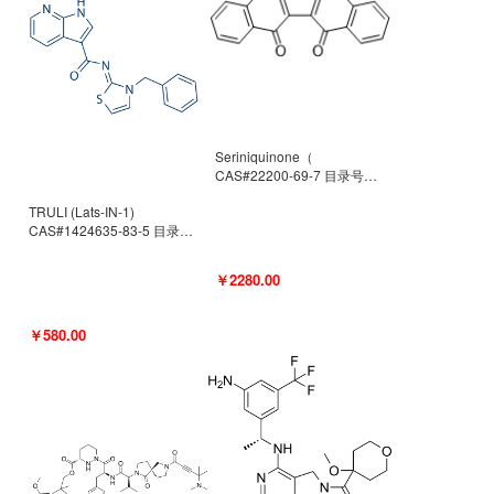
Seriniquinone（
CAS#22200-69-7 目录号
D940363）
TRULI (Lats-IN-1)
CAS#1424635-83-5 目录号
D801061
￥2280.00
￥580.00