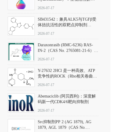
析、实验操作指南与溶液配制规
2026-07-17
范
SB431542：兼具ALK5与TGFβ受
体拮抗活性的双靶点抑制剂
（CAS号：301836-41-9；货号：
2026-07-17
D801067）
Daraxonrasib (RMC-6236) RAS-
IN-2（CAS No. 2765081-21-6）：
体外与体内药理学评价方法，靶
2026-07-17
向KRAS/NRAS/HRAS的广谱RAS
抑制剂
Y-27632 2HCl 是一种高效、ATP
竞争性的ROCK（Rho相关卷曲螺
旋蛋白激酶）选择性抑制剂，可
2026-07-17
同等抑制ROCK1与ROCK2；其通
过精准嵌入激酶的ATP结合位点
Abemaciclib (阿贝西利)：深度解
发挥抑制作用，对ROCK1和
码新一代CDK4/6靶向抑制剂
ROCK2的解离常数（Ki）分别为
140 nM和300 nM；在众多丝氨酸/
2026-07-17
苏氨酸激酶（如PKC、MLCK）
中，其靶向ROCK的选择性超过
Src抑制剂PP 2 (AG 1879), AG
200倍，凸显出优异的分子特异
1879, AGL 1879（CAS No.