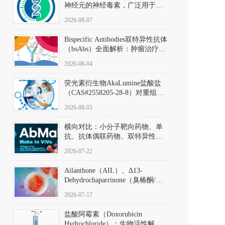
神经元的神经毒素，广泛用于构
建帕金森病动物模型。该化合物
2026-08-07
以盐酸盐形式存在，可触发线粒
体介导的神经元凋亡。其经典应
Bispecific Antibodies双特异性抗体
用即为选择性损毁中脑黑质致密
（bsAbs）全面解析：肿瘤治疗的
部多巴胺能神经元，从而可靠模
突破性进展及获批药物全景
拟帕金森病的核心病理与行为表
2026-08-04
型。
荧光素衍生物AkaLumine盐酸盐
（CAS#2558205-28-8）对重组萤
火虫荧光素酶（Fluc）的米氏常
2026-08-03
数（Km）为2.06 μM；其近红外
发光特性赋予优异的组织穿透能
横向对比：小分子靶向药物、单
力，大幅增强成像信噪比，从而
抗、抗体偶联药物、双特异性抗
实现活体动物模型中极低给药剂
体与CAR-T细胞治疗的技术特征
量下的高灵敏度、非侵入式生物
2026-07-22
及应用瓶颈
发光动态追踪。
Ailanthone（AIL）、Δ13-
Dehydrochaparrinone（臭椿酮/臭
椿苦酮），CAS No. 981-15-7，
2026-07-17
DKM货号 D806885
盐酸阿霉素（Doxorubicin
Hydrochloride）：生物活性解