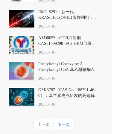
2026-07-16
Hydrochloride实验方法步骤SOP
RMC-6291：新一代
KRASG12C(ON)口服抑制剂，
RMC-6291
2026-07-16
(Elironrasib)CAS#2641998-63-0
AZD8055 mTOR抑制剂
CAS#1009298-09-2 DKM目录号
D801555：一种强效双靶向mTOR
2026-07-16
激酶抑制剂的深度剖析
Phenylacetyl Coenzyme A，
Phenylacetyl CoA;苯乙酰辅酶A
CAS#7532-39-0 目录号D944626
2026-07-16
GSK3787（CAS No. 188591-46-
0）：葛兰素史克研发的高选择
性、不可逆共价PPARδ特异性拮
2026-07-16
抗剂，被广泛视为研究PPARδ核
受体生理功能、信号通路验证及
靶点药理机制的金标准化学探
上一页
下一页
针。