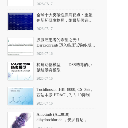
性。
172889-27-9）｜货号 D807008｜
2026-07-17
应用指南
全球十大突破性疾病靶点：重塑
创新药研发格局，附最新候选分
子清单
2026-07-17
胰腺癌患者的希望之光！
Daraxonrasib 迈入临床试验终期阶
段
2026-07-16
构建动物模型——DSS诱导的小
鼠结肠炎模型
2026-07-16
Tucidinostat ,HBI-8000, CS-055，
西达本胺 HDAC1, 2, 3, 10抑制剂
(CAS#1616493-44-7 目录号
2026-07-16
D808567) - DKM活性分子
Anlotinib (AL3818)
dihydrochloride ，安罗替尼，
ALTN、 Anlotinib、 Anlotinib