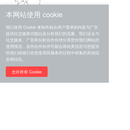
本网站使用 cookie
RMC-4630 (SHP2-IN-7)
我们使用 Cookie 来制作贴合用户需求的内容与广告、
（CAS#2172652-48-9 目录
提供社交媒体功能以及分析我们的流量。我们还会与
号D9063487）
社交媒体、广告和分析合作伙伴分享您对我们网站的
RMC-6272（ Cas
No.:2382769-46-0 目录号
使用情况，这些合作伙伴可能会将此类信息与您提供
D9036531）
给他们或他们在您使用其服务的过程中收集的其他信
￥1850.00
息相结合。
允许所有 Cookie
￥11680.00