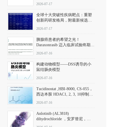
性。
172889-27-9）｜货号 D807008｜
2026-07-17
应用指南
全球十大突破性疾病靶点：重塑
创新药研发格局，附最新候选分
子清单
2026-07-17
胰腺癌患者的希望之光！
Daraxonrasib 迈入临床试验终期阶
段
2026-07-16
构建动物模型——DSS诱导的小
鼠结肠炎模型
2026-07-16
Tucidinostat ,HBI-8000, CS-055，
西达本胺 HDAC1, 2, 3, 10抑制剂
(CAS#1616493-44-7 目录号
2026-07-16
D808567) - DKM活性分子
Anlotinib (AL3818)
dihydrochloride ，安罗替尼，
ALTN、 Anlotinib、 Anlotinib