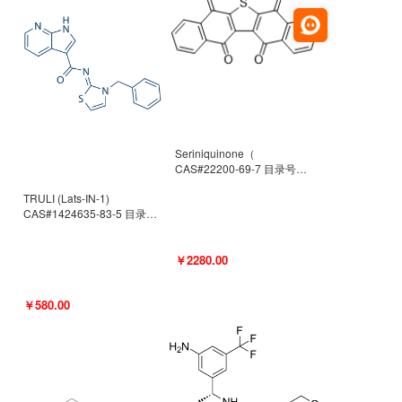
Seriniquinone（
CAS#22200-69-7 目录号
D940363）
TRULI (Lats-IN-1)
CAS#1424635-83-5 目录号
D801061
￥2280.00
￥580.00