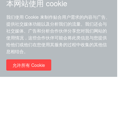
本网站使用 cookie
我们使用 Cookie 来制作贴合用户需求的内容与广告、
提供社交媒体功能以及分析我们的流量。我们还会与
社交媒体、广告和分析合作伙伴分享您对我们网站的
ZDZ-553， compound 22a，
使用情况，这些合作伙伴可能会将此类信息与您提供
STAT1抑制剂 目录号
给他们或他们在您使用其服务的过程中收集的其他信
RMC-6291 (Elironrasib)
D9181792
息相结合。
（CAS#2641998-63-0 目录
号D8001606）
允许所有 Cookie
￥8960.00
￥2580.00