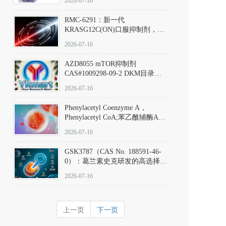
2026-07-16
Hydrochloride实验方法步骤SOP
RMC-6291：新一代
KRASG12C(ON)口服抑制剂，
RMC-6291
2026-07-16
(Elironrasib)CAS#2641998-63-0
AZD8055 mTOR抑制剂
CAS#1009298-09-2 DKM目录号
D801555：一种强效双靶向mTOR
2026-07-16
激酶抑制剂的深度剖析
Phenylacetyl Coenzyme A，
Phenylacetyl CoA;苯乙酰辅酶A
CAS#7532-39-0 目录号D944626
2026-07-16
GSK3787（CAS No. 188591-46-
0）：葛兰素史克研发的高选择
性、不可逆共价PPARδ特异性拮
2026-07-16
抗剂，被广泛视为研究PPARδ核
受体生理功能、信号通路验证及
靶点药理机制的金标准化学探
上一页
下一页
针。