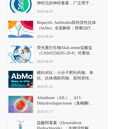
神经元的神经毒素，广泛用于构
建帕金森病动物模型。该化合物
2026-08-07
以盐酸盐形式存在，可触发线粒
体介导的神经元凋亡。其经典应
Bispecific Antibodies双特异性抗体
用即为选择性损毁中脑黑质致密
（bsAbs）全面解析：肿瘤治疗的
部多巴胺能神经元，从而可靠模
突破性进展及获批药物全景
拟帕金森病的核心病理与行为表
2026-08-04
型。
荧光素衍生物AkaLumine盐酸盐
（CAS#2558205-28-8）对重组萤
火虫荧光素酶（Fluc）的米氏常
2026-08-03
数（Km）为2.06 μM；其近红外
发光特性赋予优异的组织穿透能
横向对比：小分子靶向药物、单
力，大幅增强成像信噪比，从而
抗、抗体偶联药物、双特异性抗
实现活体动物模型中极低给药剂
体与CAR-T细胞治疗的技术特征
量下的高灵敏度、非侵入式生物
2026-07-22
及应用瓶颈
发光动态追踪。
Ailanthone（AIL）、Δ13-
Dehydrochaparrinone（臭椿酮/臭
椿苦酮），CAS No. 981-15-7，
2026-07-17
DKM货号 D806885
盐酸阿霉素（Doxorubicin
Hydrochloride）：生物活性解