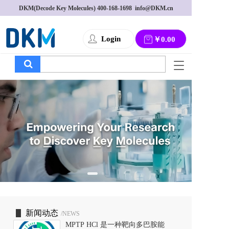
DKM(Decode Key Molecules) 
400-168-1698
  info@DKM.cn
Login
￥0.00
T
o
g
g
l
e
n
a
v
i
g
a
t
i
o
新闻动态
/NEWS
n
MPTP HCl 是一种靶向多巴胺能