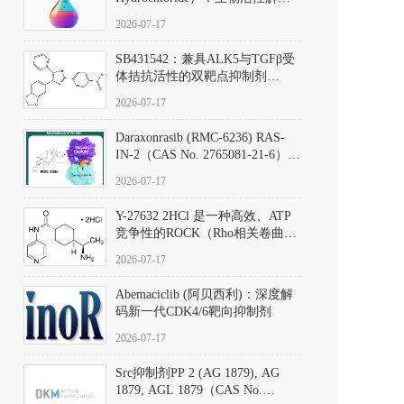
析、实验操作指南与溶液配制规
2026-07-17
范
SB431542：兼具ALK5与TGFβ受
体拮抗活性的双靶点抑制剂
（CAS号：301836-41-9；货号：
2026-07-17
D801067）
Daraxonrasib (RMC-6236) RAS-
IN-2（CAS No. 2765081-21-6）：
体外与体内药理学评价方法，靶
2026-07-17
向KRAS/NRAS/HRAS的广谱RAS
抑制剂
Y-27632 2HCl 是一种高效、ATP
竞争性的ROCK（Rho相关卷曲螺
旋蛋白激酶）选择性抑制剂，可
2026-07-17
同等抑制ROCK1与ROCK2；其通
过精准嵌入激酶的ATP结合位点
Abemaciclib (阿贝西利)：深度解
发挥抑制作用，对ROCK1和
码新一代CDK4/6靶向抑制剂
ROCK2的解离常数（Ki）分别为
140 nM和300 nM；在众多丝氨酸/
2026-07-17
苏氨酸激酶（如PKC、MLCK）
中，其靶向ROCK的选择性超过
Src抑制剂PP 2 (AG 1879), AG
200倍，凸显出优异的分子特异
1879, AGL 1879（CAS No.