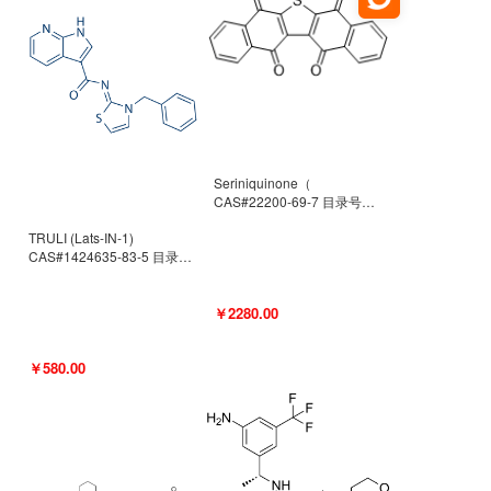
Seriniquinone（
CAS#22200-69-7 目录号
D940363）
TRULI (Lats-IN-1)
CAS#1424635-83-5 目录号
D801061
￥2280.00
￥580.00