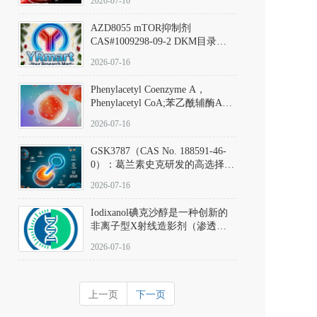
2026-07-16
(Elironrasib)CAS#2641998-63-0
AZD8055 mTOR抑制剂
CAS#1009298-09-2 DKM目录号
D801555：一种强效双靶向mTOR
2026-07-16
激酶抑制剂的深度剖析
Phenylacetyl Coenzyme A，
Phenylacetyl CoA;苯乙酰辅酶A
CAS#7532-39-0 目录号D944626
2026-07-16
GSK3787（CAS No. 188591-46-
0）：葛兰素史克研发的高选择
性、不可逆共价PPARδ特异性拮
2026-07-16
抗剂，被广泛视为研究PPARδ核
受体生理功能、信号通路验证及
Iodixanol碘克沙醇是一种创新的
靶点药理机制的金标准化学探
非离子型X射线造影剂（渗透压
针。
290 mOsm/kg），也是目前唯一
2026-07-16
在血管内给药时与血浆等渗的临
床可用造影剂。Iodixanol其CAS
号为92339-11-2
上一页
下一页