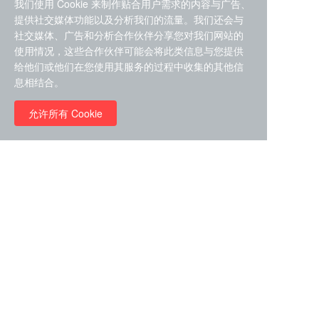
我们使用 Cookie 来制作贴合用户需求的内容与广告、
提供社交媒体功能以及分析我们的流量。我们还会与
社交媒体、广告和分析合作伙伴分享您对我们网站的
使用情况，这些合作伙伴可能会将此类信息与您提供
给他们或他们在您使用其服务的过程中收集的其他信
ZDZ-553， compound 22a，
息相结合。
STAT1抑制剂 目录号
RMC-6291 (Elironrasib)
D9181792
（CAS#2641998-63-0 目录
允许所有 Cookie
号D8001606）
￥8960.00
￥2580.00