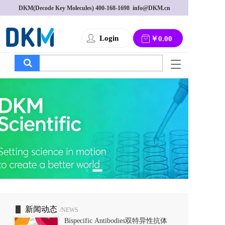
DKM(Decode Key Molecules) 
400-168-1698
  info@DKM.cn
Login
￥0.00
T
o
g
g
l
e
n
a
v
i
g
a
t
i
o
新闻动态
/NEWS
n
Bispecific Antibodies双特异性抗体