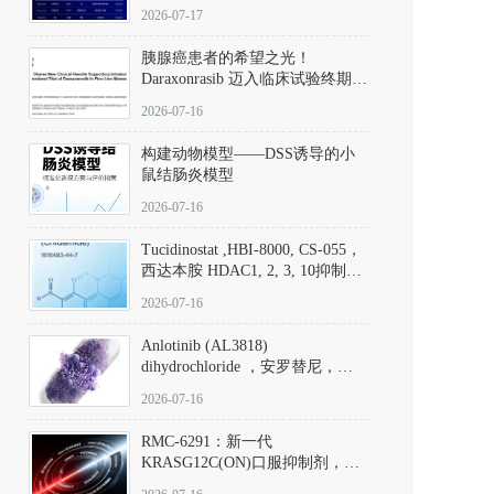
子清单
2026-07-17
胰腺癌患者的希望之光！
Daraxonrasib 迈入临床试验终期阶
段
2026-07-16
构建动物模型——DSS诱导的小
鼠结肠炎模型
2026-07-16
Tucidinostat ,HBI-8000, CS-055，
西达本胺 HDAC1, 2, 3, 10抑制剂
(CAS#1616493-44-7 目录号
2026-07-16
D808567) - DKM活性分子
Anlotinib (AL3818)
dihydrochloride ，安罗替尼，
ALTN、 Anlotinib、 Anlotinib
2026-07-16
Hydrochloride实验方法步骤SOP
RMC-6291：新一代
KRASG12C(ON)口服抑制剂，
RMC-6291