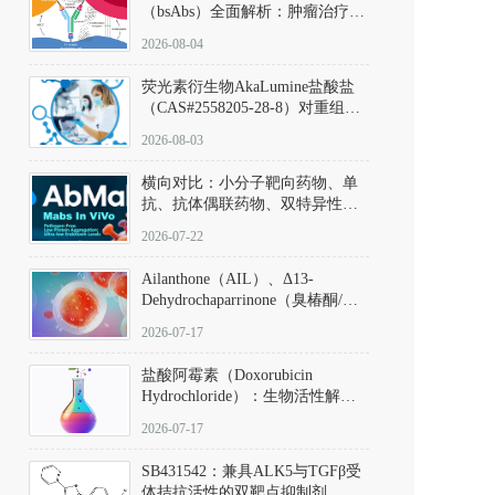
（bsAbs）全面解析：肿瘤治疗的
突破性进展及获批药物全景
2026-08-04
荧光素衍生物AkaLumine盐酸盐
（CAS#2558205-28-8）对重组萤
火虫荧光素酶（Fluc）的米氏常
2026-08-03
数（Km）为2.06 μM；其近红外
发光特性赋予优异的组织穿透能
横向对比：小分子靶向药物、单
力，大幅增强成像信噪比，从而
抗、抗体偶联药物、双特异性抗
实现活体动物模型中极低给药剂
体与CAR-T细胞治疗的技术特征
量下的高灵敏度、非侵入式生物
2026-07-22
及应用瓶颈
发光动态追踪。
Ailanthone（AIL）、Δ13-
Dehydrochaparrinone（臭椿酮/臭
椿苦酮），CAS No. 981-15-7，
2026-07-17
DKM货号 D806885
盐酸阿霉素（Doxorubicin
Hydrochloride）：生物活性解
析、实验操作指南与溶液配制规
2026-07-17
范
SB431542：兼具ALK5与TGFβ受
体拮抗活性的双靶点抑制剂