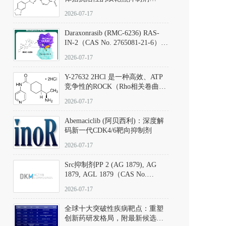
（CAS号：301836-41-9；货号：
2026-07-17
D801067）
Daraxonrasib (RMC-6236) RAS-
IN-2（CAS No. 2765081-21-6）：
体外与体内药理学评价方法，靶
2026-07-17
向KRAS/NRAS/HRAS的广谱RAS
抑制剂
Y-27632 2HCl 是一种高效、ATP
竞争性的ROCK（Rho相关卷曲螺
旋蛋白激酶）选择性抑制剂，可
2026-07-17
同等抑制ROCK1与ROCK2；其通
过精准嵌入激酶的ATP结合位点
Abemaciclib (阿贝西利)：深度解
发挥抑制作用，对ROCK1和
码新一代CDK4/6靶向抑制剂
ROCK2的解离常数（Ki）分别为
140 nM和300 nM；在众多丝氨酸/
2026-07-17
苏氨酸激酶（如PKC、MLCK）
中，其靶向ROCK的选择性超过
Src抑制剂PP 2 (AG 1879), AG
200倍，凸显出优异的分子特异
1879, AGL 1879（CAS No.
性。
172889-27-9）｜货号 D807008｜
2026-07-17
应用指南
全球十大突破性疾病靶点：重塑
创新药研发格局，附最新候选分