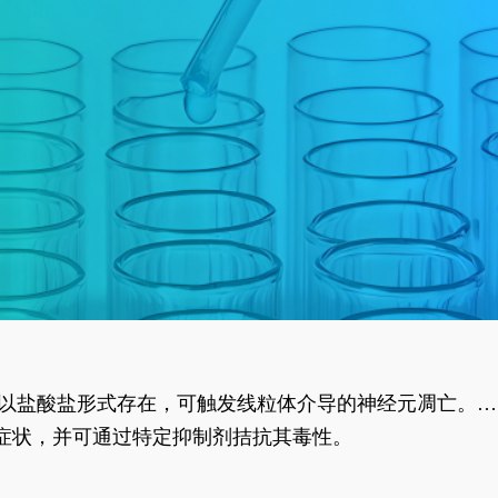
合物以盐酸盐形式存在，可触发线粒体介导的神经元凋亡。其
行为表型。
样症状，并可通过特定抑制剂拮抗其毒性。