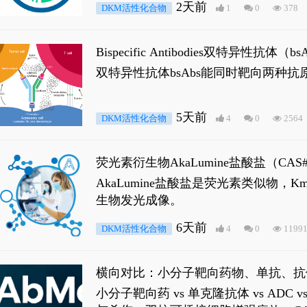
2天前
DKM活性化合物
1
0
378
Bispecific Antibodies双特
双特异性抗体bsAbs能同时靶向两
5天前
DKM活性化合物
4
0
2564
荧光素衍生物AkaLumine盐酸盐（CA
穿透能力，大幅增强成像信噪比，从而
AkaLumine盐酸盐是荧光素类似物
生物发光成像。
6天前
DKM活性化合物
4
0
1199
横向对比：小分子靶向药物、单抗、抗
小分子靶向药 vs 单克隆抗体 vs A