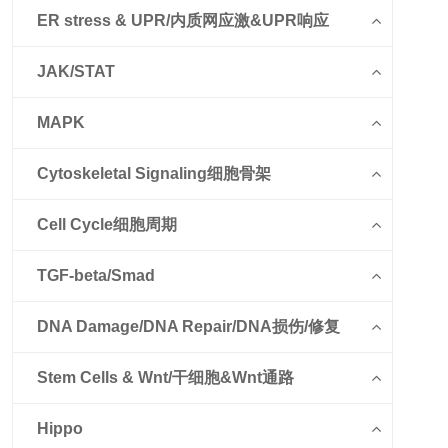
ER stress & UPR/内质网应激&UPR响应
JAK/STAT
MAPK
Cytoskeletal Signaling细胞骨架
Cell Cycle细胞周期
TGF-beta/Smad
DNA Damage/DNA Repair/DNA损伤/修复
Stem Cells & Wnt/干细胞&Wnt通路
Hippo