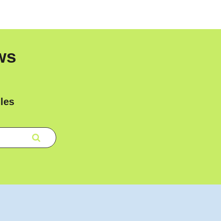
ws
les