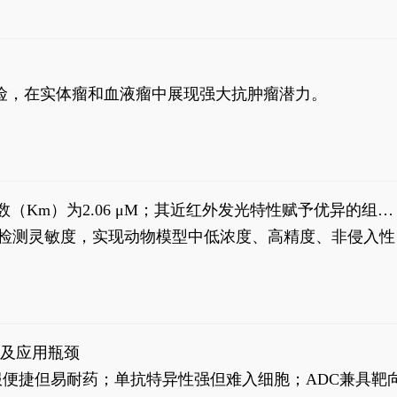
风险，在实体瘤和血液瘤中展现强大抗肿瘤潜力。
米氏常数（Km）为2.06 μM；其近红外发光特性赋予优异的组织
式生物发光动态追踪。
，提升检测灵敏度，实现动物模型中低浓度、高精度、非侵入性
征及应用瓶颈
靶向药口服便捷但易耐药；单抗特异性强但难入细胞；ADC兼具靶