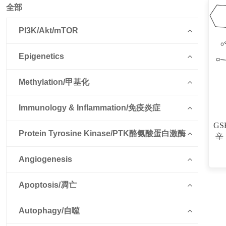
全部
PI3K/Akt/mTOR
Epigenetics
Methylation/甲基化
Immunology & Inflammation/免疫炎症
GSK
Protein Tyrosine Kinase/PTK酪氨酸蛋白激酶
辛（
Angiogenesis
Apoptosis/凋亡
Autophagy/自噬