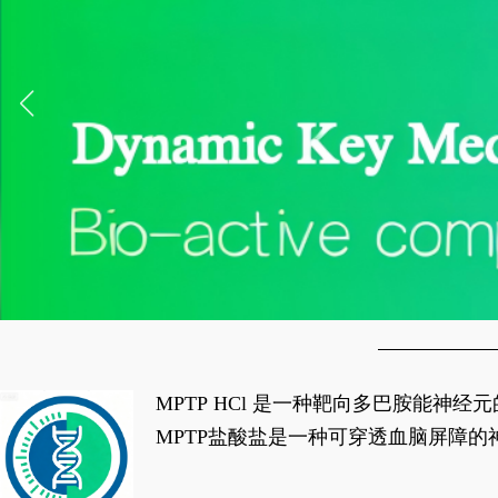
MPTP HCl 是一种靶向多巴胺能
经典应用即为选择性损毁中脑黑质致密
MPTP盐酸盐是一种可穿透血脑屏障