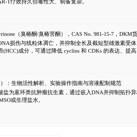
R-T疗效持久但毒性大、制备复杂。
9
aparrinone（臭椿酮/臭椿苦酮），CAS No. 981-15-7，DKM货
伤与线粒体凋亡，并抑制全长及截短型雄激素受体。Ailanthone (
过抗肝癌(HCC)成分，可通过降低 cyclins 和 CDKs 的表达、提
R 通路的激活。Ailanthone 可在Huh7细胞中诱导线粒体介导
-FL)和组成型活性截断AR剪接变体(AR-Vs, AR1-651)的抑制剂
chloride）：生物活性解析、实验操作指南与溶液配制规范
n) HCl阿霉素盐酸盐为蒽环类抗肿瘤抗生素，通过嵌入DNA并抑
MSO或生理盐水。