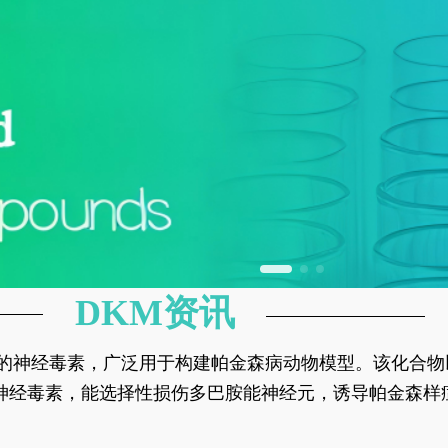
DKM资讯
神经元的神经毒素，广泛用于构建帕金森病动物模型。该化
部多巴胺能神经元，从而可靠模拟帕金森病的核心病理与
的神经毒素，能选择性损伤多巴胺能神经元，诱导帕金森