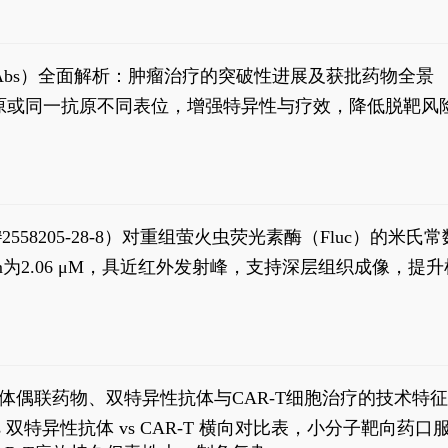
异性抗体（bsAbs）全面解析：肿瘤治疗的突破性进展及获批药物全景
种抗原或同一抗原不同表位，增强特异性与疗效，降低脱靶
S#2558205-28-8）对重组萤火虫荧光素酶（Fluc）的
实现活体动物模型中极低给药剂量下的高灵敏度、非侵入
，Km为2.06 μM，具近红外发射峰，支持深层组织成像
1
体偶联药物、双特异性抗体与CAR-T细胞治疗的技术特
DC vs 双特异性抗体 vs CAR-T 横向对比表，小分子