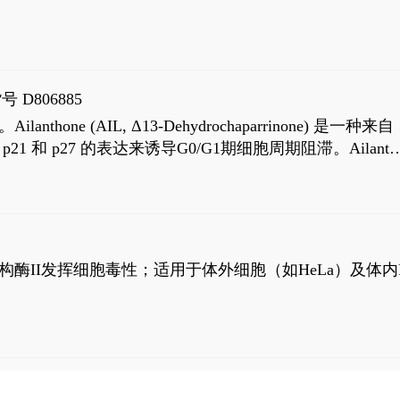
号 D806885
AIL, Δ13-Dehydrochaparrinone) 是一种来自
高 p21 和 p27 的表达来诱导G0/G1期细胞周期阻滞。Ailanth
、涉及 PI3K/AKT 信号通路的细胞凋亡。Ailanthone 也
，对应的IC50值分别为69 nM和309 nM。
制拓扑异构酶II发挥细胞毒性；适用于体外细胞（如HeLa）及体内