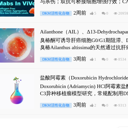
与杀伤；双抗可桥接细胞增强疗效；CA
2周前
DKM活性化合物
5
0
2095
Ailanthone（AIL）、Δ13-Dehydroch
臭椿酮可诱导肝癌细胞G0/G1期阻滞、DNA损
臭椿Ailanthus altissima的天然通
ne 可触发DNA损伤，其特征为 ATM/AT
3周前
DKM活性化合物
1
0
8534
是全长 Androgen Receptor (AR
盐酸阿霉素（Doxorubicin Hydro
Doxorubicin (Adriamyci
C3异种移植瘤模型研究，常规配制用D
3周前
DKM活性化合物
2
0
9313