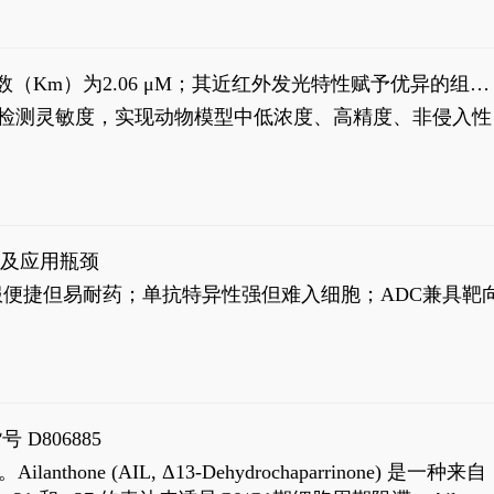
米氏常数（Km）为2.06 μM；其近红外发光特性赋予优异的组织
式生物发光动态追踪。
，提升检测灵敏度，实现动物模型中低浓度、高精度、非侵入性
征及应用瓶颈
靶向药口服便捷但易耐药；单抗特异性强但难入细胞；ADC兼具靶
号 D806885
AIL, Δ13-Dehydrochaparrinone) 是一种来自