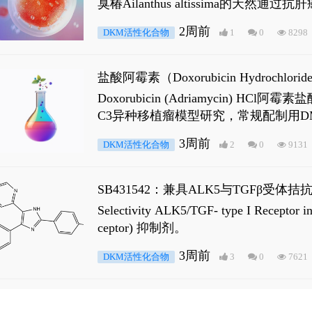
臭椿Ailanthus altissima的天然通
ne 可触发DNA损伤，其特征为 ATM/AT
2周前
DKM活性化合物
1
0
8298
是全长 Androgen Receptor (AR
盐酸阿霉素（Doxorubicin Hydro
Doxorubicin (Adriamyci
C3异种移植瘤模型研究，常规配制用D
3周前
DKM活性化合物
2
0
9131
SB431542：兼具ALK5与TGFβ受体拮
Selectivity ALK5/TGF- type I
ceptor) 抑制剂。
3周前
DKM活性化合物
3
0
7621