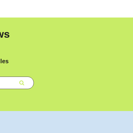
ws
les