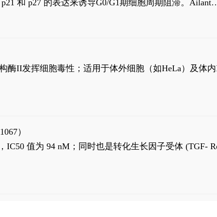
高 p21 和 p27 的表达来诱导G0/G1期细胞周期阻滞。Ailanth
、涉及 PI3K/AKT 信号通路的细胞凋亡。Ailanthone 也
，对应的IC50值分别为69 nM和309 nM。
制拓扑异构酶II发挥细胞毒性；适用于体外细胞（如HeLa）及体内
1067）
LK5 抑制剂，IC50 值为 94 nM；同时也是转化生长因子受体 (TGF- R