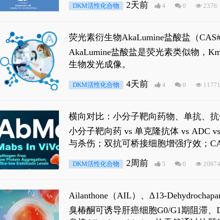
2天前
DKM活性化合物
4
0
2376
荧光素衍生物AkaLumine盐酸盐（CA
穿透能力，大幅增强成像信噪比，从而
AkaLumine盐酸盐是荧光素类似物
生物发光成像。
4天前
DKM活性化合物
4
0
1177
横向对比：小分子靶向药物、单抗、抗
小分子靶向药 vs 单克隆抗体 vs A
与杀伤；双抗可桥接细胞增强疗效；CA
2周前
DKM活性化合物
5
0
2087
Ailanthone（AIL）、Δ13-Dehydroch
臭椿酮可诱导肝癌细胞G0/G1期阻滞、DNA损