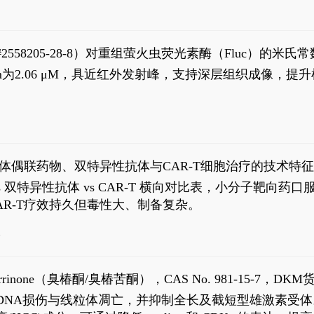
S#2558205-28-8）对重组萤火虫荧光素酶（Fluc）的
实现活体动物模型中极低给药剂量下的高灵敏度、非侵入
，Km为2.06 μM，具近红外发射峰，支持深层组织成像
1
体偶联药物、双特异性抗体与CAR-T细胞治疗的技术特
DC vs 双特异性抗体 vs CAR-T 横向对比表，小分子
R-T疗效持久但毒性大、制备复杂。
4
aparrinone（臭椿酮/臭椿苦酮），CAS No. 981-15-7，DKM货
伤与线粒体凋亡，并抑制全长及截短型雄激素受体。Ailanthone (