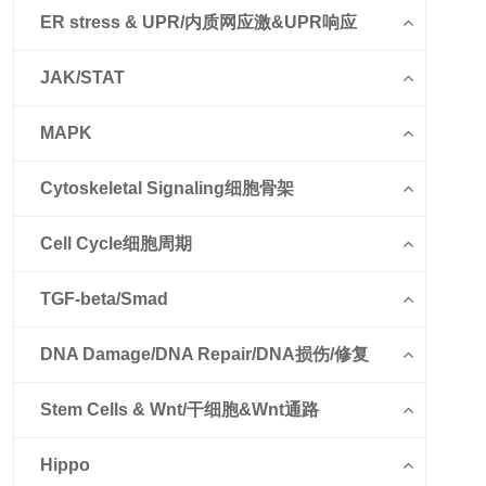
ER stress & UPR/内质网应激&UPR响应
JAK/STAT
MAPK
Cytoskeletal Signaling细胞骨架
Cell Cycle细胞周期
TGF-beta/Smad
DNA Damage/DNA Repair/DNA损伤/修复
Stem Cells & Wnt/干细胞&Wnt通路
Hippo