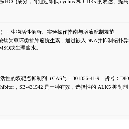
过抗肝癌(HCC)成分，可通过降低 cyclins 和 CDKs 的表达、提
R 通路的激活。Ailanthone 可在Huh7细胞中诱导线粒体介导
-FL)和组成型活性截断AR剪接变体(AR-Vs, AR1-651)的抑制剂
chloride）：生物活性解析、实验操作指南与溶液配制规范
n) HCl阿霉素盐酸盐为蒽环类抗肿瘤抗生素，通过嵌入DNA并抑
MSO或生理盐水。
抗活性的双靶点抑制剂（CAS号：301836-41-9；货号：D80
 Receptor inhibitor，SB-431542 是一种有效，选择性的 A