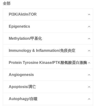
全部
PI3K/Akt/mTOR
Epigenetics
Methylation/甲基化
Immunology & Inflammation/免疫炎症
Protein Tyrosine Kinase/PTK酪氨酸蛋白激酶
Angiogenesis
Apoptosis/凋亡
Autophagy/自噬