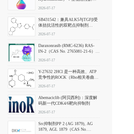
析、实验操作指南与溶液配制规
2026-07-17
范
SB431542：兼具ALK5与TGFβ受
体拮抗活性的双靶点抑制剂
（CAS号：301836-41-9；货号：
2026-07-17
D801067）
Daraxonrasib (RMC-6236) RAS-
IN-2（CAS No. 2765081-21-6）：
体外与体内药理学评价方法，靶
2026-07-17
向KRAS/NRAS/HRAS的广谱RAS
抑制剂
Y-27632 2HCl 是一种高效、ATP
竞争性的ROCK（Rho相关卷曲螺
旋蛋白激酶）选择性抑制剂，可
2026-07-17
同等抑制ROCK1与ROCK2；其通
过精准嵌入激酶的ATP结合位点
Abemaciclib (阿贝西利)：深度解
发挥抑制作用，对ROCK1和
码新一代CDK4/6靶向抑制剂
ROCK2的解离常数（Ki）分别为
140 nM和300 nM；在众多丝氨酸/
2026-07-17
苏氨酸激酶（如PKC、MLCK）
中，其靶向ROCK的选择性超过
Src抑制剂PP 2 (AG 1879), AG
200倍，凸显出优异的分子特异
1879, AGL 1879（CAS No.