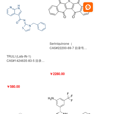
Seriniquinone（
CAS#22200-69-7 目录号
D940363）
TRULI (Lats-IN-1)
CAS#1424635-83-5 目录号
D801061
￥2280.00
￥580.00