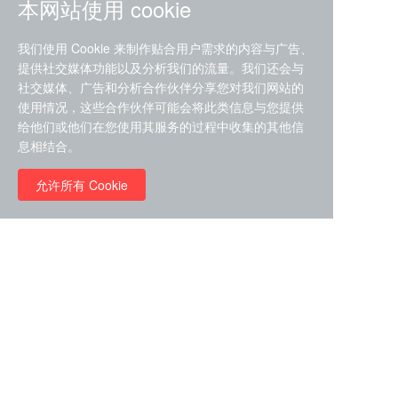
本网站使用 cookie
我们使用 Cookie 来制作贴合用户需求的内容与广告、
提供社交媒体功能以及分析我们的流量。我们还会与
社交媒体、广告和分析合作伙伴分享您对我们网站的
ZDZ-553， compound 22a，
使用情况，这些合作伙伴可能会将此类信息与您提供
STAT1抑制剂 目录号
给他们或他们在您使用其服务的过程中收集的其他信
RMC-6291 (Elironrasib)
D9181792
息相结合。
（CAS#2641998-63-0 目录
号D8001606）
允许所有 Cookie
￥8960.00
￥2580.00