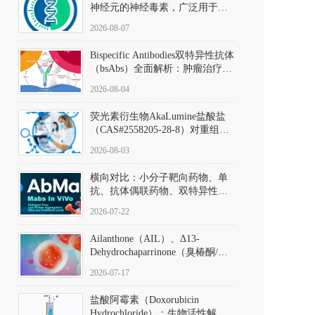
神经元的神经毒素，广泛用于构
建帕金森病动物模型。该化合物
2026-08-07
以盐酸盐形式存在，可触发线粒
体介导的神经元凋亡。其经典应
Bispecific Antibodies双特异性抗体
用即为选择性损毁中脑黑质致密
（bsAbs）全面解析：肿瘤治疗的
部多巴胺能神经元，从而可靠模
突破性进展及获批药物全景
拟帕金森病的核心病理与行为表
2026-08-04
型。
荧光素衍生物AkaLumine盐酸盐
（CAS#2558205-28-8）对重组萤
火虫荧光素酶（Fluc）的米氏常
2026-08-03
数（Km）为2.06 μM；其近红外
发光特性赋予优异的组织穿透能
横向对比：小分子靶向药物、单
力，大幅增强成像信噪比，从而
抗、抗体偶联药物、双特异性抗
实现活体动物模型中极低给药剂
体与CAR-T细胞治疗的技术特征
量下的高灵敏度、非侵入式生物
2026-07-22
及应用瓶颈
发光动态追踪。
Ailanthone（AIL）、Δ13-
Dehydrochaparrinone（臭椿酮/臭
椿苦酮），CAS No. 981-15-7，
2026-07-17
DKM货号 D806885
盐酸阿霉素（Doxorubicin
Hydrochloride）：生物活性解