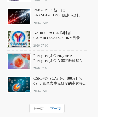
2026-07-16
Hydrochloride实验方法步骤SOP
RMC-6291：新一代
KRASG12C(ON)口服抑制剂，
RMC-6291
2026-07-16
(Elironrasib)CAS#2641998-63-0
AZD8055 mTOR抑制剂
CAS#1009298-09-2 DKM目录号
D801555：一种强效双靶向mTOR
2026-07-16
激酶抑制剂的深度剖析
Phenylacetyl Coenzyme A，
Phenylacetyl CoA;苯乙酰辅酶A
CAS#7532-39-0 目录号D944626
2026-07-16
GSK3787（CAS No. 188591-46-
0）：葛兰素史克研发的高选择
性、不可逆共价PPARδ特异性拮
2026-07-16
抗剂，被广泛视为研究PPARδ核
受体生理功能、信号通路验证及
靶点药理机制的金标准化学探
上一页
下一页
针。