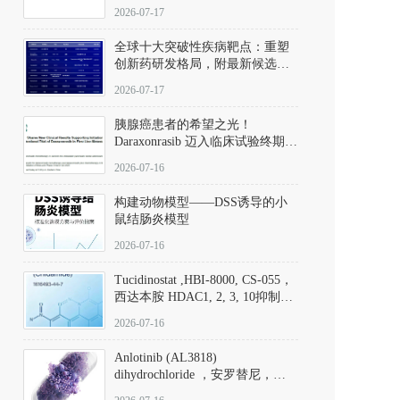
性。
172889-27-9）｜货号 D807008｜
2026-07-17
应用指南
全球十大突破性疾病靶点：重塑
创新药研发格局，附最新候选分
子清单
2026-07-17
胰腺癌患者的希望之光！
Daraxonrasib 迈入临床试验终期阶
段
2026-07-16
构建动物模型——DSS诱导的小
鼠结肠炎模型
2026-07-16
Tucidinostat ,HBI-8000, CS-055，
西达本胺 HDAC1, 2, 3, 10抑制剂
(CAS#1616493-44-7 目录号
2026-07-16
D808567) - DKM活性分子
Anlotinib (AL3818)
dihydrochloride ，安罗替尼，
ALTN、 Anlotinib、 Anlotinib