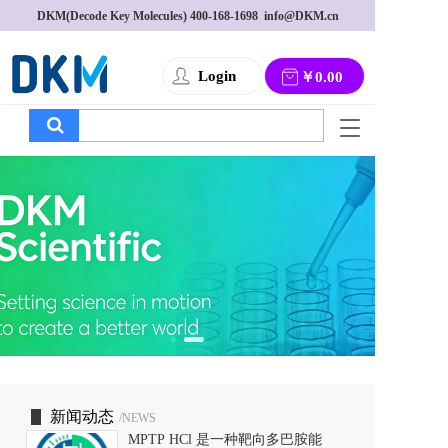
DKM(Decode Key Molecules) 
400-168-1698
  info@DKM.cn
Login
￥0.00
T
o
g
g
l
e
n
a
v
i
g
a
t
i
o
新闻动态
/NEWS
n
MPTP HCl 是一种靶向多巴胺能