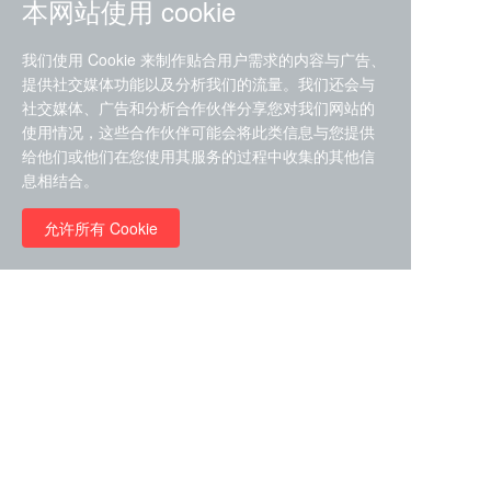
本网站使用 cookie
我们使用 Cookie 来制作贴合用户需求的内容与广告、
提供社交媒体功能以及分析我们的流量。我们还会与
社交媒体、广告和分析合作伙伴分享您对我们网站的
ZDZ-553， compound 22a，
使用情况，这些合作伙伴可能会将此类信息与您提供
STAT1抑制剂 目录号
给他们或他们在您使用其服务的过程中收集的其他信
RMC-6291 (Elironrasib)
D9181792
息相结合。
（CAS#2641998-63-0 目录
号D8001606）
允许所有 Cookie
￥8960.00
￥2580.00