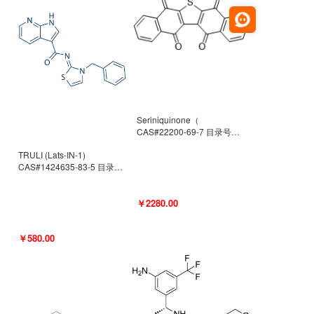
Seriniquinone（
CAS#22200-69-7 目录号
D940363）
TRULI (Lats-IN-1)
CAS#1424635-83-5 目录号
D801061
￥2280.00
￥580.00