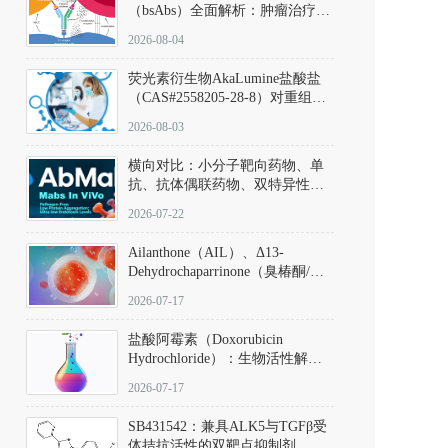
（bsAbs）全面解析：肿瘤治疗的
突破性进展及获批药物全景
2026-08-04
荧光素衍生物AkaLumine盐酸盐
（CAS#2558205-28-8）对重组萤
火虫荧光素酶（Fluc）的米氏常
2026-08-03
数（Km）为2.06 μM；其近红外
发光特性赋予优异的组织穿透能
横向对比：小分子靶向药物、单
力，大幅增强成像信噪比，从而
抗、抗体偶联药物、双特异性抗
实现活体动物模型中极低给药剂
体与CAR-T细胞治疗的技术特征
量下的高灵敏度、非侵入式生物
2026-07-22
及应用瓶颈
发光动态追踪。
Ailanthone（AIL）、Δ13-
Dehydrochaparrinone（臭椿酮/臭
椿苦酮），CAS No. 981-15-7，
2026-07-17
DKM货号 D806885
盐酸阿霉素（Doxorubicin
Hydrochloride）：生物活性解
析、实验操作指南与溶液配制规
2026-07-17
范
SB431542：兼具ALK5与TGFβ受
体拮抗活性的双靶点抑制剂