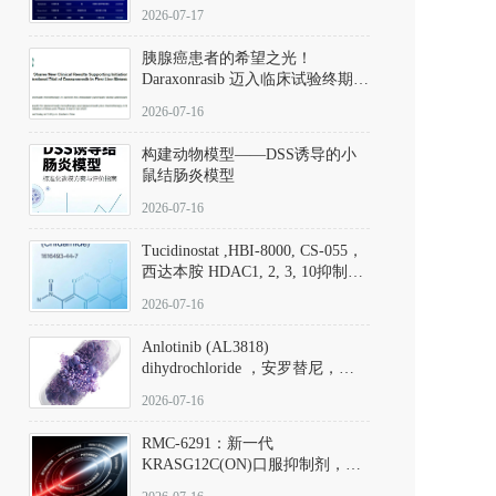
子清单
2026-07-17
胰腺癌患者的希望之光！
Daraxonrasib 迈入临床试验终期阶
段
2026-07-16
构建动物模型——DSS诱导的小
鼠结肠炎模型
2026-07-16
Tucidinostat ,HBI-8000, CS-055，
西达本胺 HDAC1, 2, 3, 10抑制剂
(CAS#1616493-44-7 目录号
2026-07-16
D808567) - DKM活性分子
Anlotinib (AL3818)
dihydrochloride ，安罗替尼，
ALTN、 Anlotinib、 Anlotinib
2026-07-16
Hydrochloride实验方法步骤SOP
RMC-6291：新一代
KRASG12C(ON)口服抑制剂，
RMC-6291