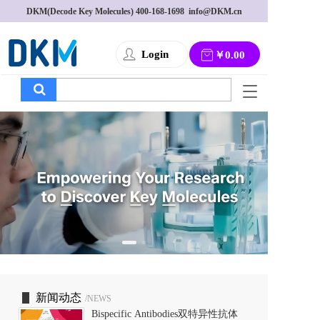
DKM(Decode Key Molecules) 
400-168-1698
  info@DKM.cn
Login
￥0.00
T
o
g
g
l
e
n
a
v
i
g
a
t
i
o
新闻动态
/NEWS
n
Bispecific Antibodies双特异性抗体