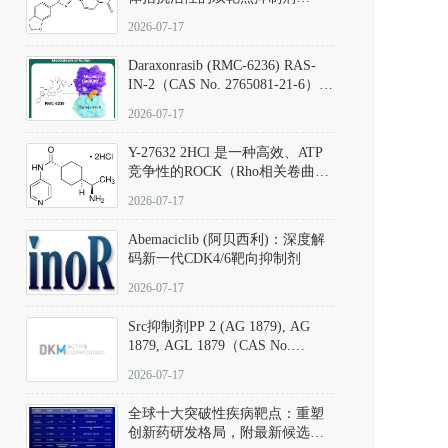
（CAS号：301836-41-9；货号：
2026-07-17
D801067）
Daraxonrasib (RMC-6236) RAS-
IN-2（CAS No. 2765081-21-6）：
体外与体内药理学评价方法，靶
2026-07-17
向KRAS/NRAS/HRAS的广谱RAS
抑制剂
Y-27632 2HCl 是一种高效、ATP
竞争性的ROCK（Rho相关卷曲螺
旋蛋白激酶）选择性抑制剂，可
2026-07-17
同等抑制ROCK1与ROCK2；其通
过精准嵌入激酶的ATP结合位点
Abemaciclib (阿贝西利)：深度解
发挥抑制作用，对ROCK1和
码新一代CDK4/6靶向抑制剂
ROCK2的解离常数（Ki）分别为
140 nM和300 nM；在众多丝氨酸/
2026-07-17
苏氨酸激酶（如PKC、MLCK）
中，其靶向ROCK的选择性超过
Src抑制剂PP 2 (AG 1879), AG
200倍，凸显出优异的分子特异
1879, AGL 1879（CAS No.
性。
172889-27-9）｜货号 D807008｜
2026-07-17
应用指南
全球十大突破性疾病靶点：重塑
创新药研发格局，附最新候选分