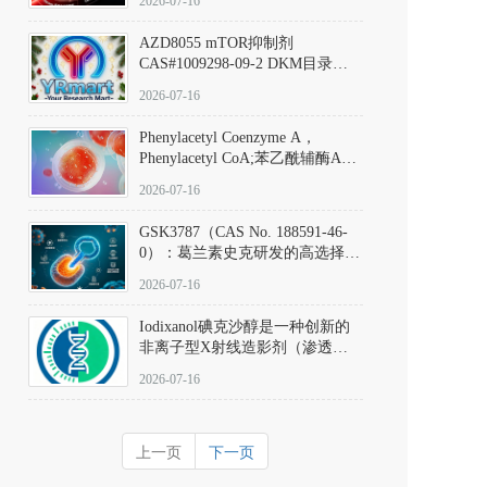
2026-07-16
(Elironrasib)CAS#2641998-63-0
AZD8055 mTOR抑制剂
CAS#1009298-09-2 DKM目录号
D801555：一种强效双靶向mTOR
2026-07-16
激酶抑制剂的深度剖析
Phenylacetyl Coenzyme A，
Phenylacetyl CoA;苯乙酰辅酶A
CAS#7532-39-0 目录号D944626
2026-07-16
GSK3787（CAS No. 188591-46-
0）：葛兰素史克研发的高选择
性、不可逆共价PPARδ特异性拮
2026-07-16
抗剂，被广泛视为研究PPARδ核
受体生理功能、信号通路验证及
Iodixanol碘克沙醇是一种创新的
靶点药理机制的金标准化学探
非离子型X射线造影剂（渗透压
针。
290 mOsm/kg），也是目前唯一
2026-07-16
在血管内给药时与血浆等渗的临
床可用造影剂。Iodixanol其CAS
号为92339-11-2
上一页
下一页