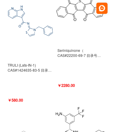
Seriniquinone（
CAS#22200-69-7 目录号
D940363）
TRULI (Lats-IN-1)
CAS#1424635-83-5 目录号
D801061
￥2280.00
￥580.00