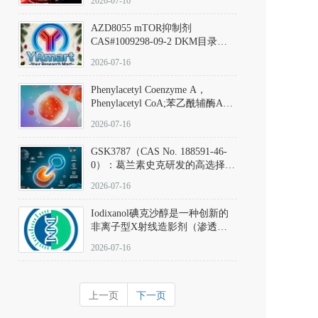
2026-07-16
(Elironrasib)CAS#2641998-63-0
AZD8055 mTOR抑制剂
CAS#1009298-09-2 DKM目录号
D801555：一种强效双靶向mTOR
2026-07-16
激酶抑制剂的深度剖析
Phenylacetyl Coenzyme A，
Phenylacetyl CoA;苯乙酰辅酶A
CAS#7532-39-0 目录号D944626
2026-07-16
GSK3787（CAS No. 188591-46-
0）：葛兰素史克研发的高选择
性、不可逆共价PPARδ特异性拮
2026-07-16
抗剂，被广泛视为研究PPARδ核
受体生理功能、信号通路验证及
Iodixanol碘克沙醇是一种创新的
靶点药理机制的金标准化学探
非离子型X射线造影剂（渗透压
针。
290 mOsm/kg），也是目前唯一
2026-07-16
在血管内给药时与血浆等渗的临
床可用造影剂。Iodixanol其CAS
号为92339-11-2
上一页
下一页