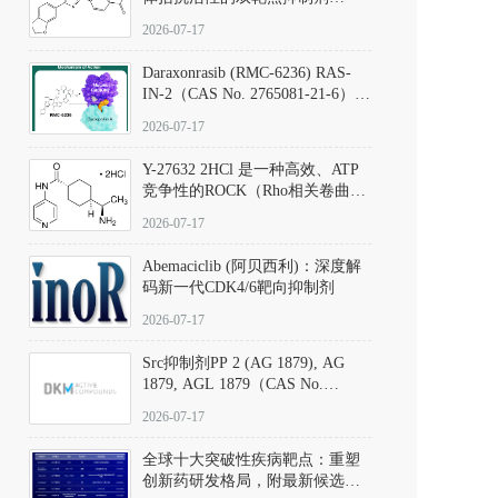
（CAS号：301836-41-9；货号：
2026-07-17
D801067）
Daraxonrasib (RMC-6236) RAS-
IN-2（CAS No. 2765081-21-6）：
体外与体内药理学评价方法，靶
2026-07-17
向KRAS/NRAS/HRAS的广谱RAS
抑制剂
Y-27632 2HCl 是一种高效、ATP
竞争性的ROCK（Rho相关卷曲螺
旋蛋白激酶）选择性抑制剂，可
2026-07-17
同等抑制ROCK1与ROCK2；其通
过精准嵌入激酶的ATP结合位点
Abemaciclib (阿贝西利)：深度解
发挥抑制作用，对ROCK1和
码新一代CDK4/6靶向抑制剂
ROCK2的解离常数（Ki）分别为
140 nM和300 nM；在众多丝氨酸/
2026-07-17
苏氨酸激酶（如PKC、MLCK）
中，其靶向ROCK的选择性超过
Src抑制剂PP 2 (AG 1879), AG
200倍，凸显出优异的分子特异
1879, AGL 1879（CAS No.
性。
172889-27-9）｜货号 D807008｜
2026-07-17
应用指南
全球十大突破性疾病靶点：重塑
创新药研发格局，附最新候选分