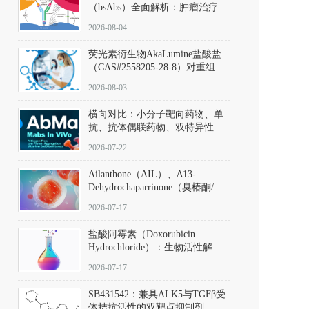
（bsAbs）全面解析：肿瘤治疗的
突破性进展及获批药物全景
2026-08-04
荧光素衍生物AkaLumine盐酸盐
（CAS#2558205-28-8）对重组萤
火虫荧光素酶（Fluc）的米氏常
2026-08-03
数（Km）为2.06 μM；其近红外
发光特性赋予优异的组织穿透能
横向对比：小分子靶向药物、单
力，大幅增强成像信噪比，从而
抗、抗体偶联药物、双特异性抗
实现活体动物模型中极低给药剂
体与CAR-T细胞治疗的技术特征
量下的高灵敏度、非侵入式生物
2026-07-22
及应用瓶颈
发光动态追踪。
Ailanthone（AIL）、Δ13-
Dehydrochaparrinone（臭椿酮/臭
椿苦酮），CAS No. 981-15-7，
2026-07-17
DKM货号 D806885
盐酸阿霉素（Doxorubicin
Hydrochloride）：生物活性解
析、实验操作指南与溶液配制规
2026-07-17
范
SB431542：兼具ALK5与TGFβ受
体拮抗活性的双靶点抑制剂