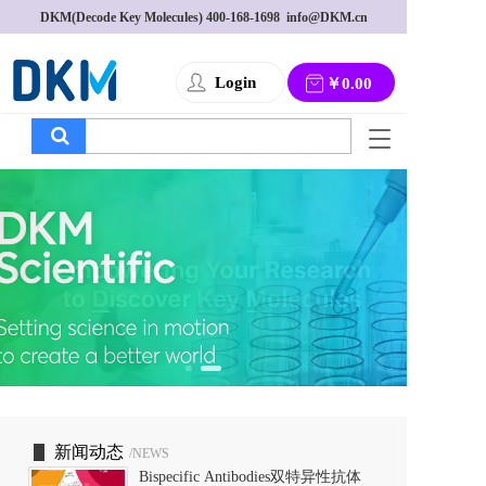
DKM(Decode Key Molecules) 
400-168-1698
  info@DKM.cn
Login
￥0.00
T
o
g
g
l
e
n
a
v
i
g
a
t
i
o
新闻动态
/NEWS
n
Bispecific Antibodies双特异性抗体