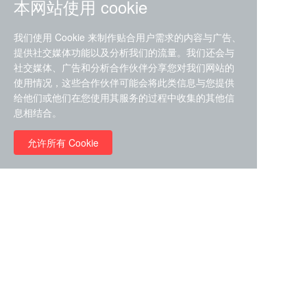
本网站使用 cookie
我们使用 Cookie 来制作贴合用户需求的内容与广告、
提供社交媒体功能以及分析我们的流量。我们还会与
社交媒体、广告和分析合作伙伴分享您对我们网站的
ZDZ-553， compound 22a，
使用情况，这些合作伙伴可能会将此类信息与您提供
STAT1抑制剂 目录号
给他们或他们在您使用其服务的过程中收集的其他信
RMC-6291 (Elironrasib)
D9181792
息相结合。
（CAS#2641998-63-0 目录
号D8001606）
允许所有 Cookie
￥8960.00
￥2580.00