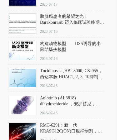
子清单
2026-07-17
胰腺癌患者的希望之光！
Daraxonrasib 迈入临床试验终期阶
段
2026-07-16
构建动物模型——DSS诱导的小
鼠结肠炎模型
2026-07-16
Tucidinostat ,HBI-8000, CS-055，
西达本胺 HDAC1, 2, 3, 10抑制剂
(CAS#1616493-44-7 目录号
2026-07-16
D808567) - DKM活性分子
Anlotinib (AL3818)
dihydrochloride ，安罗替尼，
ALTN、 Anlotinib、 Anlotinib
2026-07-16
Hydrochloride实验方法步骤SOP
RMC-6291：新一代
KRASG12C(ON)口服抑制剂，
RMC-6291