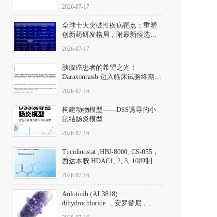
性。
172889-27-9）｜货号 D807008｜
2026-07-17
应用指南
全球十大突破性疾病靶点：重塑
创新药研发格局，附最新候选分
子清单
2026-07-17
胰腺癌患者的希望之光！
Daraxonrasib 迈入临床试验终期阶
段
2026-07-16
构建动物模型——DSS诱导的小
鼠结肠炎模型
2026-07-16
Tucidinostat ,HBI-8000, CS-055，
西达本胺 HDAC1, 2, 3, 10抑制剂
(CAS#1616493-44-7 目录号
2026-07-16
D808567) - DKM活性分子
Anlotinib (AL3818)
dihydrochloride ，安罗替尼，
ALTN、 Anlotinib、 Anlotinib