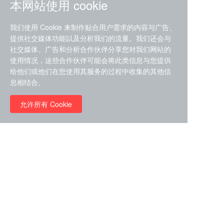
本网站使用 cookie
我们使用 Cookie 来制作贴合用户需求的内容与广告、
提供社交媒体功能以及分析我们的流量。我们还会与
社交媒体、广告和分析合作伙伴分享您对我们网站的
ZDZ-553， compound 22a，
使用情况，这些合作伙伴可能会将此类信息与您提供
STAT1抑制剂 目录号
给他们或他们在您使用其服务的过程中收集的其他信
RMC-6291 (Elironrasib)
D9181792
息相结合。
（CAS#2641998-63-0 目录
号D8001606）
允许所有 Cookie
￥8960.00
￥2580.00