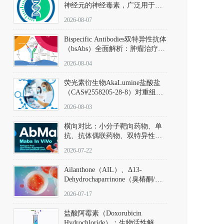
神经元的神经毒素，广泛用于构
建帕金森病动物模型。该化合物
2026-08-07
以盐酸盐形式存在，可触发线粒
体介导的神经元凋亡。其经典应
Bispecific Antibodies双特异性抗体
用即为选择性损毁中脑黑质致密
（bsAbs）全面解析：肿瘤治疗的
部多巴胺能神经元，从而可靠模
突破性进展及获批药物全景
拟帕金森病的核心病理与行为表
2026-08-04
型。
荧光素衍生物AkaLumine盐酸盐
（CAS#2558205-28-8）对重组萤
火虫荧光素酶（Fluc）的米氏常
2026-08-03
数（Km）为2.06 μM；其近红外
发光特性赋予优异的组织穿透能
横向对比：小分子靶向药物、单
力，大幅增强成像信噪比，从而
抗、抗体偶联药物、双特异性抗
实现活体动物模型中极低给药剂
体与CAR-T细胞治疗的技术特征
量下的高灵敏度、非侵入式生物
2026-07-22
及应用瓶颈
发光动态追踪。
Ailanthone（AIL）、Δ13-
Dehydrochaparrinone（臭椿酮/臭
椿苦酮），CAS No. 981-15-7，
2026-07-17
DKM货号 D806885
盐酸阿霉素（Doxorubicin
Hydrochloride）：生物活性解