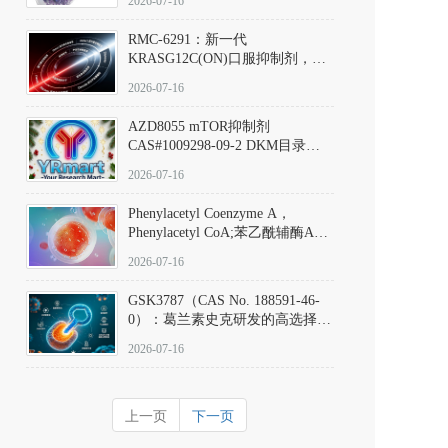
2026-07-16
Hydrochloride实验方法步骤SOP
RMC-6291：新一代
KRASG12C(ON)口服抑制剂，
RMC-6291
2026-07-16
(Elironrasib)CAS#2641998-63-0
AZD8055 mTOR抑制剂
CAS#1009298-09-2 DKM目录号
D801555：一种强效双靶向mTOR
2026-07-16
激酶抑制剂的深度剖析
Phenylacetyl Coenzyme A，
Phenylacetyl CoA;苯乙酰辅酶A
CAS#7532-39-0 目录号D944626
2026-07-16
GSK3787（CAS No. 188591-46-
0）：葛兰素史克研发的高选择
性、不可逆共价PPARδ特异性拮
2026-07-16
抗剂，被广泛视为研究PPARδ核
受体生理功能、信号通路验证及
靶点药理机制的金标准化学探
上一页
下一页
针。