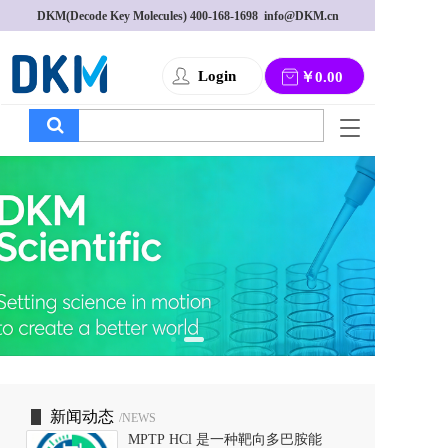
DKM(Decode Key Molecules) 
400-168-1698
  info@DKM.cn
Login
￥0.00
T
o
g
g
l
e
n
a
v
i
g
a
t
i
o
新闻动态
/NEWS
n
MPTP HCl 是一种靶向多巴胺能