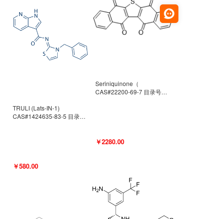
Seriniquinone（
CAS#22200-69-7 目录号
D940363）
TRULI (Lats-IN-1)
CAS#1424635-83-5 目录号
D801061
￥2280.00
￥580.00