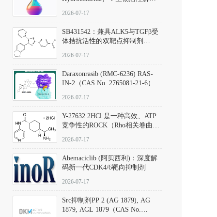
析、实验操作指南与溶液配制规
2026-07-17
范
SB431542：兼具ALK5与TGFβ受
体拮抗活性的双靶点抑制剂
（CAS号：301836-41-9；货号：
2026-07-17
D801067）
Daraxonrasib (RMC-6236) RAS-
IN-2（CAS No. 2765081-21-6）：
体外与体内药理学评价方法，靶
2026-07-17
向KRAS/NRAS/HRAS的广谱RAS
抑制剂
Y-27632 2HCl 是一种高效、ATP
竞争性的ROCK（Rho相关卷曲螺
旋蛋白激酶）选择性抑制剂，可
2026-07-17
同等抑制ROCK1与ROCK2；其通
过精准嵌入激酶的ATP结合位点
Abemaciclib (阿贝西利)：深度解
发挥抑制作用，对ROCK1和
码新一代CDK4/6靶向抑制剂
ROCK2的解离常数（Ki）分别为
140 nM和300 nM；在众多丝氨酸/
2026-07-17
苏氨酸激酶（如PKC、MLCK）
中，其靶向ROCK的选择性超过
Src抑制剂PP 2 (AG 1879), AG
200倍，凸显出优异的分子特异
1879, AGL 1879（CAS No.