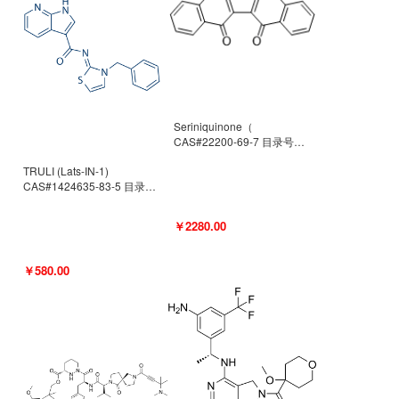
Seriniquinone（
CAS#22200-69-7 目录号
D940363）
TRULI (Lats-IN-1)
CAS#1424635-83-5 目录号
D801061
￥2280.00
￥580.00