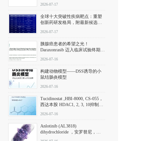
性。
172889-27-9）｜货号 D807008｜
2026-07-17
应用指南
全球十大突破性疾病靶点：重塑
创新药研发格局，附最新候选分
子清单
2026-07-17
胰腺癌患者的希望之光！
Daraxonrasib 迈入临床试验终期阶
段
2026-07-16
构建动物模型——DSS诱导的小
鼠结肠炎模型
2026-07-16
Tucidinostat ,HBI-8000, CS-055，
西达本胺 HDAC1, 2, 3, 10抑制剂
(CAS#1616493-44-7 目录号
2026-07-16
D808567) - DKM活性分子
Anlotinib (AL3818)
dihydrochloride ，安罗替尼，
ALTN、 Anlotinib、 Anlotinib