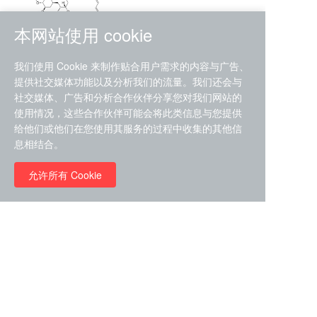
本网站使用 cookie
RMC-4630 (SHP2-IN-7)
我们使用 Cookie 来制作贴合用户需求的内容与广告、
（CAS#2172652-48-9 目录
提供社交媒体功能以及分析我们的流量。我们还会与
号D9063487）
社交媒体、广告和分析合作伙伴分享您对我们网站的
RMC-6272（ Cas
No.:2382769-46-0 目录号
使用情况，这些合作伙伴可能会将此类信息与您提供
D9036531）
给他们或他们在您使用其服务的过程中收集的其他信
￥1850.00
息相结合。
允许所有 Cookie
￥11680.00