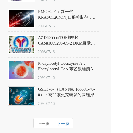
2026-07-16
Hydrochloride实验方法步骤SOP
RMC-6291：新一代
KRASG12C(ON)口服抑制剂，
RMC-6291
2026-07-16
(Elironrasib)CAS#2641998-63-0
AZD8055 mTOR抑制剂
CAS#1009298-09-2 DKM目录号
D801555：一种强效双靶向mTOR
2026-07-16
激酶抑制剂的深度剖析
Phenylacetyl Coenzyme A，
Phenylacetyl CoA;苯乙酰辅酶A
CAS#7532-39-0 目录号D944626
2026-07-16
GSK3787（CAS No. 188591-46-
0）：葛兰素史克研发的高选择
性、不可逆共价PPARδ特异性拮
2026-07-16
抗剂，被广泛视为研究PPARδ核
受体生理功能、信号通路验证及
靶点药理机制的金标准化学探
上一页
下一页
针。