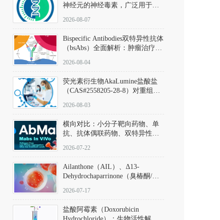
神经元的神经毒素，广泛用于构
建帕金森病动物模型。该化合物
2026-08-07
以盐酸盐形式存在，可触发线粒
体介导的神经元凋亡。其经典应
Bispecific Antibodies双特异性抗体
用即为选择性损毁中脑黑质致密
（bsAbs）全面解析：肿瘤治疗的
部多巴胺能神经元，从而可靠模
突破性进展及获批药物全景
拟帕金森病的核心病理与行为表
2026-08-04
型。
荧光素衍生物AkaLumine盐酸盐
（CAS#2558205-28-8）对重组萤
火虫荧光素酶（Fluc）的米氏常
2026-08-03
数（Km）为2.06 μM；其近红外
发光特性赋予优异的组织穿透能
横向对比：小分子靶向药物、单
力，大幅增强成像信噪比，从而
抗、抗体偶联药物、双特异性抗
实现活体动物模型中极低给药剂
体与CAR-T细胞治疗的技术特征
量下的高灵敏度、非侵入式生物
2026-07-22
及应用瓶颈
发光动态追踪。
Ailanthone（AIL）、Δ13-
Dehydrochaparrinone（臭椿酮/臭
椿苦酮），CAS No. 981-15-7，
2026-07-17
DKM货号 D806885
盐酸阿霉素（Doxorubicin
Hydrochloride）：生物活性解