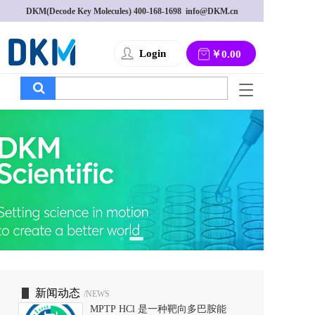
DKM(Decode Key Molecules) 
400-168-1698
  info@DKM.cn
Login
￥0.00
T
o
g
g
l
e
n
a
v
i
g
a
t
i
o
新闻动态
/NEWS
n
MPTP HCl 是一种靶向多巴胺能