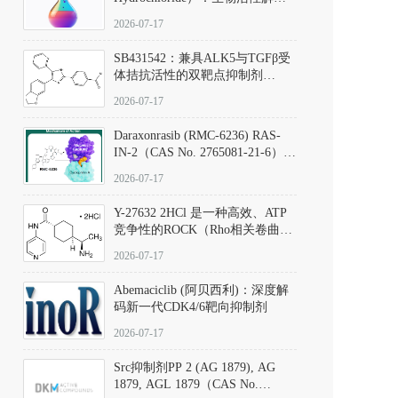
析、实验操作指南与溶液配制规
2026-07-17
范
SB431542：兼具ALK5与TGFβ受
体拮抗活性的双靶点抑制剂
（CAS号：301836-41-9；货号：
2026-07-17
D801067）
Daraxonrasib (RMC-6236) RAS-
IN-2（CAS No. 2765081-21-6）：
体外与体内药理学评价方法，靶
2026-07-17
向KRAS/NRAS/HRAS的广谱RAS
抑制剂
Y-27632 2HCl 是一种高效、ATP
竞争性的ROCK（Rho相关卷曲螺
旋蛋白激酶）选择性抑制剂，可
2026-07-17
同等抑制ROCK1与ROCK2；其通
过精准嵌入激酶的ATP结合位点
Abemaciclib (阿贝西利)：深度解
发挥抑制作用，对ROCK1和
码新一代CDK4/6靶向抑制剂
ROCK2的解离常数（Ki）分别为
140 nM和300 nM；在众多丝氨酸/
2026-07-17
苏氨酸激酶（如PKC、MLCK）
中，其靶向ROCK的选择性超过
Src抑制剂PP 2 (AG 1879), AG
200倍，凸显出优异的分子特异
1879, AGL 1879（CAS No.