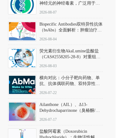
神经元的神经毒素，广泛用于构
建帕金森病动物模型。该化合物
2026-08-07
以盐酸盐形式存在，可触发线粒
体介导的神经元凋亡。其经典应
Bispecific Antibodies双特异性抗体
用即为选择性损毁中脑黑质致密
（bsAbs）全面解析：肿瘤治疗的
部多巴胺能神经元，从而可靠模
突破性进展及获批药物全景
拟帕金森病的核心病理与行为表
2026-08-04
型。
荧光素衍生物AkaLumine盐酸盐
（CAS#2558205-28-8）对重组萤
火虫荧光素酶（Fluc）的米氏常
2026-08-03
数（Km）为2.06 μM；其近红外
发光特性赋予优异的组织穿透能
横向对比：小分子靶向药物、单
力，大幅增强成像信噪比，从而
抗、抗体偶联药物、双特异性抗
实现活体动物模型中极低给药剂
体与CAR-T细胞治疗的技术特征
量下的高灵敏度、非侵入式生物
2026-07-22
及应用瓶颈
发光动态追踪。
Ailanthone（AIL）、Δ13-
Dehydrochaparrinone（臭椿酮/臭
椿苦酮），CAS No. 981-15-7，
2026-07-17
DKM货号 D806885
盐酸阿霉素（Doxorubicin
Hydrochloride）：生物活性解