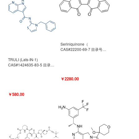
Seriniquinone（
CAS#22200-69-7 目录号
D940363）
TRULI (Lats-IN-1)
CAS#1424635-83-5 目录号
D801061
￥2280.00
￥580.00