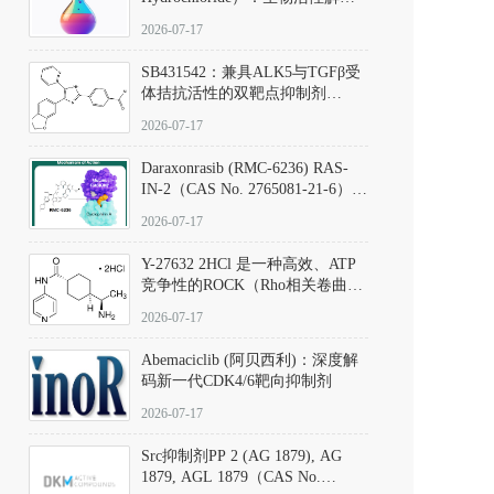
析、实验操作指南与溶液配制规
2026-07-17
范
SB431542：兼具ALK5与TGFβ受
体拮抗活性的双靶点抑制剂
（CAS号：301836-41-9；货号：
2026-07-17
D801067）
Daraxonrasib (RMC-6236) RAS-
IN-2（CAS No. 2765081-21-6）：
体外与体内药理学评价方法，靶
2026-07-17
向KRAS/NRAS/HRAS的广谱RAS
抑制剂
Y-27632 2HCl 是一种高效、ATP
竞争性的ROCK（Rho相关卷曲螺
旋蛋白激酶）选择性抑制剂，可
2026-07-17
同等抑制ROCK1与ROCK2；其通
过精准嵌入激酶的ATP结合位点
Abemaciclib (阿贝西利)：深度解
发挥抑制作用，对ROCK1和
码新一代CDK4/6靶向抑制剂
ROCK2的解离常数（Ki）分别为
140 nM和300 nM；在众多丝氨酸/
2026-07-17
苏氨酸激酶（如PKC、MLCK）
中，其靶向ROCK的选择性超过
Src抑制剂PP 2 (AG 1879), AG
200倍，凸显出优异的分子特异
1879, AGL 1879（CAS No.