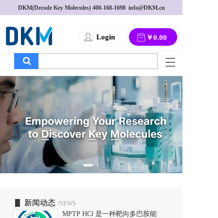
DKM(Decode Key Molecules) 
400-168-1698
  info@DKM.cn
Login
￥0.00
T
o
g
g
l
e
n
a
v
i
g
a
t
i
o
新闻动态
/NEWS
n
MPTP HCl 是一种靶向多巴胺能