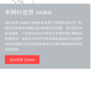
本网站使用 cookie
RMC-4630 (SHP2-IN-7)
我们使用 Cookie 来制作贴合用户需求的内容与广告、
（CAS#2172652-48-9 目录
提供社交媒体功能以及分析我们的流量。我们还会与
号D9063487）
社交媒体、广告和分析合作伙伴分享您对我们网站的
RMC-6272（ Cas
No.:2382769-46-0 目录号
使用情况，这些合作伙伴可能会将此类信息与您提供
D9036531）
给他们或他们在您使用其服务的过程中收集的其他信
￥1850.00
息相结合。
允许所有 Cookie
￥11680.00