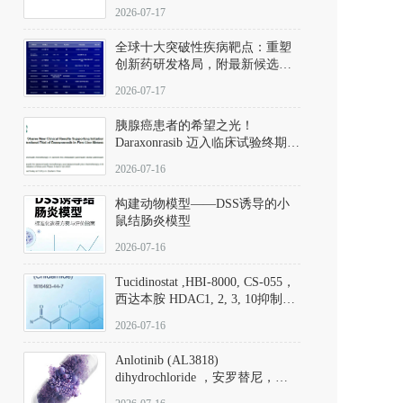
性。
172889-27-9）｜货号 D807008｜
2026-07-17
应用指南
全球十大突破性疾病靶点：重塑
创新药研发格局，附最新候选分
子清单
2026-07-17
胰腺癌患者的希望之光！
Daraxonrasib 迈入临床试验终期阶
段
2026-07-16
构建动物模型——DSS诱导的小
鼠结肠炎模型
2026-07-16
Tucidinostat ,HBI-8000, CS-055，
西达本胺 HDAC1, 2, 3, 10抑制剂
(CAS#1616493-44-7 目录号
2026-07-16
D808567) - DKM活性分子
Anlotinib (AL3818)
dihydrochloride ，安罗替尼，
ALTN、 Anlotinib、 Anlotinib