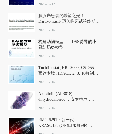
子清单
2026-07-17
胰腺癌患者的希望之光！
Daraxonrasib 迈入临床试验终期阶
段
2026-07-16
构建动物模型——DSS诱导的小
鼠结肠炎模型
2026-07-16
Tucidinostat ,HBI-8000, CS-055，
西达本胺 HDAC1, 2, 3, 10抑制剂
(CAS#1616493-44-7 目录号
2026-07-16
D808567) - DKM活性分子
Anlotinib (AL3818)
dihydrochloride ，安罗替尼，
ALTN、 Anlotinib、 Anlotinib
2026-07-16
Hydrochloride实验方法步骤SOP
RMC-6291：新一代
KRASG12C(ON)口服抑制剂，
RMC-6291