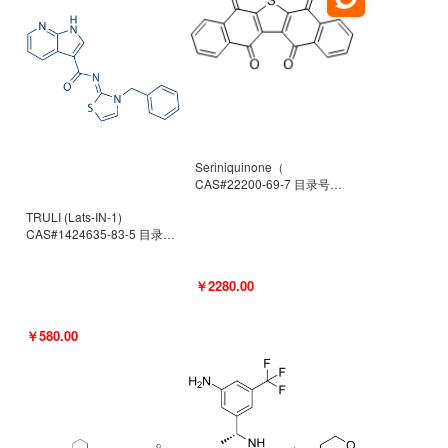
Seriniquinone（
CAS#22200-69-7 目录号
D940363）
TRULI (Lats-IN-1)
CAS#1424635-83-5 目录号
D801061
￥2280.00
￥580.00