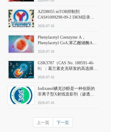
2026-07-16
(Elironrasib)CAS#2641998-63-0
AZD8055 mTOR抑制剂
CAS#1009298-09-2 DKM目录号
D801555：一种强效双靶向mTOR
2026-07-16
激酶抑制剂的深度剖析
Phenylacetyl Coenzyme A，
Phenylacetyl CoA;苯乙酰辅酶A
CAS#7532-39-0 目录号D944626
2026-07-16
GSK3787（CAS No. 188591-46-
0）：葛兰素史克研发的高选择
性、不可逆共价PPARδ特异性拮
2026-07-16
抗剂，被广泛视为研究PPARδ核
受体生理功能、信号通路验证及
Iodixanol碘克沙醇是一种创新的
靶点药理机制的金标准化学探
非离子型X射线造影剂（渗透压
针。
290 mOsm/kg），也是目前唯一
2026-07-16
在血管内给药时与血浆等渗的临
床可用造影剂。Iodixanol其CAS
号为92339-11-2
上一页
下一页