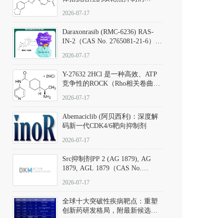
（CAS号：301836-41-9；货号：
2026-07-17
D801067）
Daraxonrasib (RMC-6236) RAS-
IN-2（CAS No. 2765081-21-6）：
体外与体内药理学评价方法，靶
2026-07-17
向KRAS/NRAS/HRAS的广谱RAS
抑制剂
Y-27632 2HCl 是一种高效、ATP
竞争性的ROCK（Rho相关卷曲螺
旋蛋白激酶）选择性抑制剂，可
2026-07-17
同等抑制ROCK1与ROCK2；其通
过精准嵌入激酶的ATP结合位点
Abemaciclib (阿贝西利)：深度解
发挥抑制作用，对ROCK1和
码新一代CDK4/6靶向抑制剂
ROCK2的解离常数（Ki）分别为
140 nM和300 nM；在众多丝氨酸/
2026-07-17
苏氨酸激酶（如PKC、MLCK）
中，其靶向ROCK的选择性超过
Src抑制剂PP 2 (AG 1879), AG
200倍，凸显出优异的分子特异
1879, AGL 1879（CAS No.
性。
172889-27-9）｜货号 D807008｜
2026-07-17
应用指南
全球十大突破性疾病靶点：重塑
创新药研发格局，附最新候选分