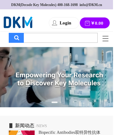
DKM(Decode Key Molecules) 
400-168-1698
  info@DKM.cn
Login
￥0.00
T
o
g
g
l
e
n
a
v
i
g
a
t
i
o
新闻动态
/NEWS
n
Bispecific Antibodies双特异性抗体