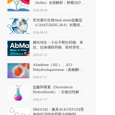
（bsAbs）全面解析：肿瘤治疗的
突破性进展及获批药物全景
2026-08-04
荧光素衍生物AkaLumine盐酸盐
（CAS#2558205-28-8）对重组萤
火虫荧光素酶（Fluc）的米氏常
2026-08-03
数（Km）为2.06 μM；其近红外
发光特性赋予优异的组织穿透能
横向对比：小分子靶向药物、单
力，大幅增强成像信噪比，从而
抗、抗体偶联药物、双特异性抗
实现活体动物模型中极低给药剂
体与CAR-T细胞治疗的技术特征
量下的高灵敏度、非侵入式生物
2026-07-22
及应用瓶颈
发光动态追踪。
Ailanthone（AIL）、Δ13-
Dehydrochaparrinone（臭椿酮/臭
椿苦酮），CAS No. 981-15-7，
2026-07-17
DKM货号 D806885
盐酸阿霉素（Doxorubicin
Hydrochloride）：生物活性解
析、实验操作指南与溶液配制规
2026-07-17
范
SB431542：兼具ALK5与TGFβ受
体拮抗活性的双靶点抑制剂