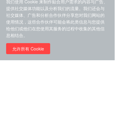
我们使用 Cookie 来制作贴合用户需求的内容与广告、
提供社交媒体功能以及分析我们的流量。我们还会与
社交媒体、广告和分析合作伙伴分享您对我们网站的
使用情况，这些合作伙伴可能会将此类信息与您提供
给他们或他们在您使用其服务的过程中收集的其他信
ZDZ-553， compound 22a，
息相结合。
STAT1抑制剂 目录号
RMC-6291 (Elironrasib)
D9181792
（CAS#2641998-63-0 目录
允许所有 Cookie
号D8001606）
￥8960.00
￥2580.00