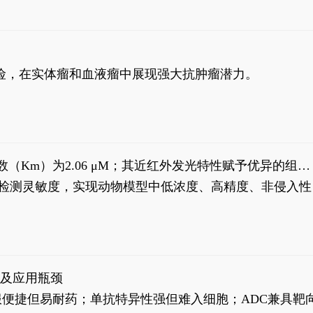
风险，在实体瘤和血液瘤中展现强大抗肿瘤潜力。
米氏常数（Km）为2.06 μM；其近红外发光特性赋予优异的组织
式生物发光动态追踪。
，提升检测灵敏度，实现动物模型中低浓度、高精度、非侵入性
征及应用瓶颈
靶向药口服便捷但易耐药；单抗特异性强但难入细胞；ADC兼具靶