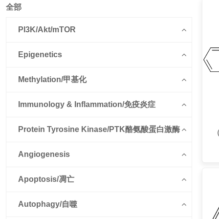
全部
PI3K/Akt/mTOR
Epigenetics
Methylation/甲基化
Immunology & Inflammation/免疫炎症
Protein Tyrosine Kinase/PTK酪氨酸蛋白激酶
（
Angiogenesis
Apoptosis/凋亡
Autophagy/自噬