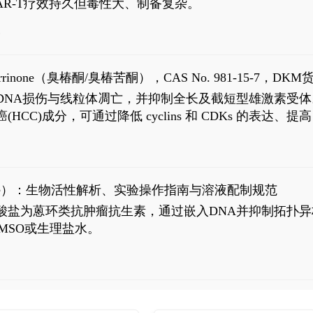
R-T疗效持久但毒性大、制备复杂。
6
aparrinone（臭椿酮/臭椿苦酮），CAS No. 981-15-7，DKM货
伤与线粒体凋亡，并抑制全长及截短型雄激素受体。Ailanthone (
过抗肝癌(HCC)成分，可通过降低 cyclins 和 CDKs 的表达、提
R 通路的激活。Ailanthone 可在Huh7细胞中诱导线粒体介导
-FL)和组成型活性截断AR剪接变体(AR-Vs, AR1-651)的抑制剂
chloride）：生物活性解析、实验操作指南与溶液配制规范
n) HCl阿霉素盐酸盐为蒽环类抗肿瘤抗生素，通过嵌入DNA并抑
MSO或生理盐水。