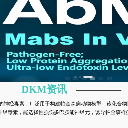
DKM资讯
神经元的神经毒素，广泛用于构建帕金森病动物模型。该化
部多巴胺能神经元，从而可靠模拟帕金森病的核心病理与
的神经毒素，能选择性损伤多巴胺能神经元，诱导帕金森