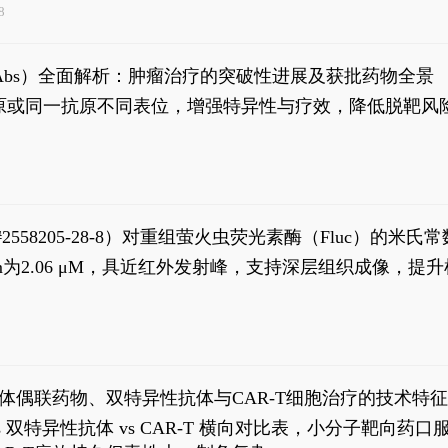
8
异性抗体（bsAbs）全面解析：肿瘤治疗的突破性进展及获批药物全景
种抗原或同一抗原不同表位，增强特异性与疗效，降低脱靶
S#2558205-28-8）对重组萤火虫荧光素酶（Fluc）的
实现活体动物模型中极低给药剂量下的高灵敏度、非侵入
，Km为2.06 μM，具近红外发射峰，支持深层组织成像
1
体偶联药物、双特异性抗体与CAR-T细胞治疗的技术特
DC vs 双特异性抗体 vs CAR-T 横向对比表，小分子