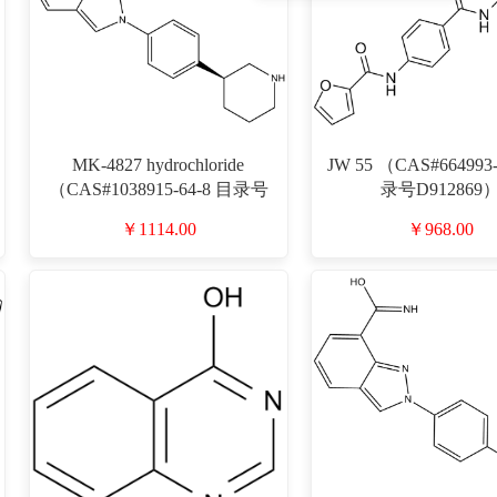
MK-4827 hydrochloride
JW 55 （CAS#664993-
（CAS#1038915-64-8 目录号
录号D912869
D912756）
￥1114.00
￥968.00