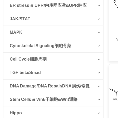
ER stress & UPR/内质网应激&UPR响应
JAK/STAT
MAPK
Cytoskeletal Signaling细胞骨架
（
Cell Cycle细胞周期
TGF-beta/Smad
DNA Damage/DNA Repair/DNA损伤/修复
Stem Cells & Wnt/干细胞&Wnt通路
Hippo