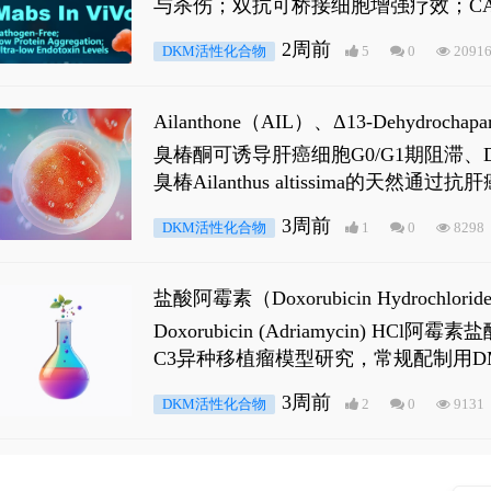
与杀伤；双抗可桥接细胞增强疗效；CA
2周前
DKM活性化合物
5
0
2091
Ailanthone（AIL）、Δ13-Dehydroch
臭椿酮可诱导肝癌细胞G0/G1期阻滞、DNA损
臭椿Ailanthus altissima的天然通
ne 可触发DNA损伤，其特征为 ATM/AT
3周前
DKM活性化合物
1
0
8298
是全长 Androgen Receptor (AR
盐酸阿霉素（Doxorubicin Hydro
Doxorubicin (Adriamyci
C3异种移植瘤模型研究，常规配制用D
3周前
DKM活性化合物
2
0
9131