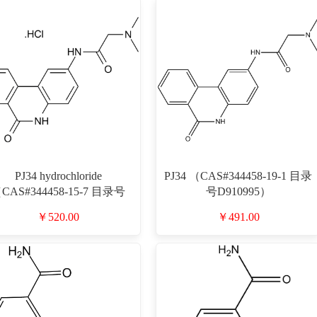
PJ34 hydrochloride
PJ34 （CAS#344458-19-1 目录
CAS#344458-15-7 目录号
号D910995）
D910145）
￥520.00
￥491.00