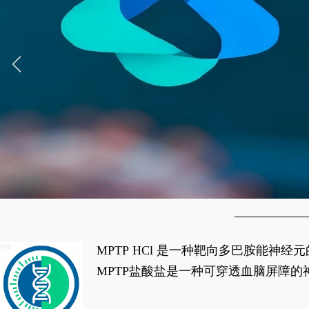
MPTP HCl 是一种靶向多巴胺能
经典应用即为选择性损毁中脑黑质致密
MPTP盐酸盐是一种可穿透血脑屏障