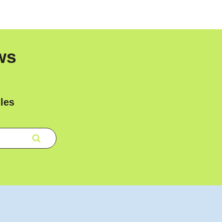
ws
les