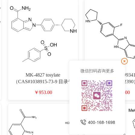
微信扫码咨询更多
MK-4827 tosylate
A-966492 （CAS#9341
（CAS#1038915-73-9 目录号
目录号D912390
D911537）
￥953.00
￥1040.00
400-168-1698