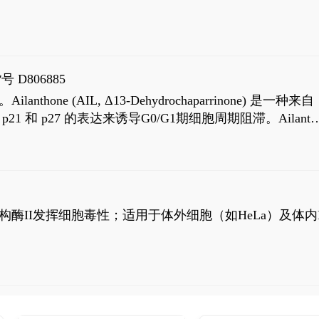
号 D806885
AIL, Δ13-Dehydrochaparrinone) 是一种来自
高 p21 和 p27 的表达来诱导G0/G1期细胞周期阻滞。Ailanth
、涉及 PI3K/AKT 信号通路的细胞凋亡。Ailanthone 也
，对应的IC50值分别为69 nM和309 nM。
制拓扑异构酶II发挥细胞毒性；适用于体外细胞（如HeLa）及体内