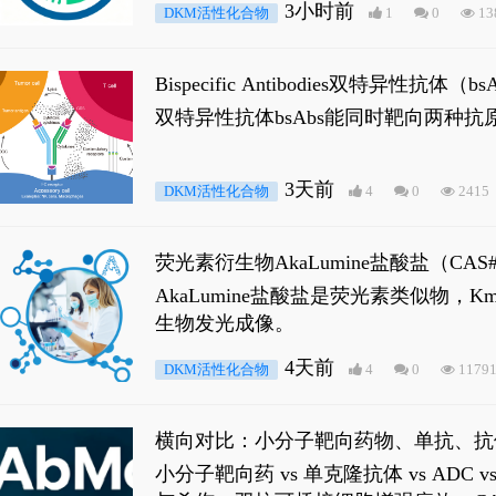
3小时前
DKM活性化合物
1
0
13
Bispecific Antibodies双特
双特异性抗体bsAbs能同时靶向两
3天前
DKM活性化合物
4
0
2415
荧光素衍生物AkaLumine盐酸盐（CA
穿透能力，大幅增强成像信噪比，从而
AkaLumine盐酸盐是荧光素类似物
生物发光成像。
4天前
DKM活性化合物
4
0
1179
横向对比：小分子靶向药物、单抗、抗
小分子靶向药 vs 单克隆抗体 vs A