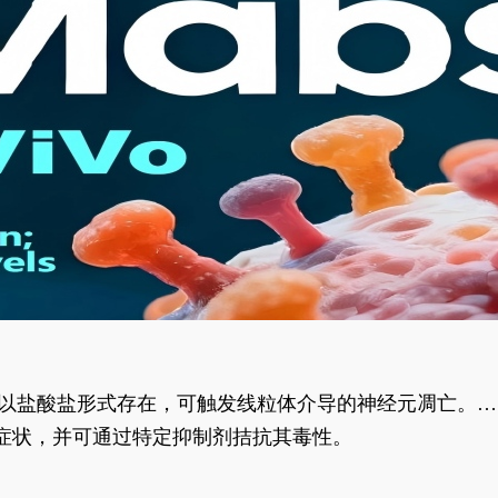
合物以盐酸盐形式存在，可触发线粒体介导的神经元凋亡。其
行为表型。
样症状，并可通过特定抑制剂拮抗其毒性。