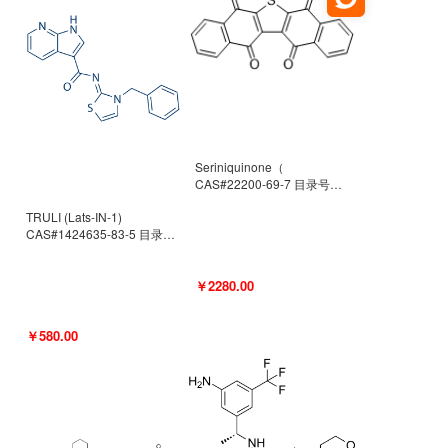
Seriniquinone（
CAS#22200-69-7 目录号
D940363）
TRULI (Lats-IN-1)
CAS#1424635-83-5 目录号
D801061
￥2280.00
￥580.00