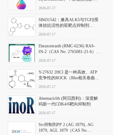
析、实验操作指南与溶液配制规
2026-07-17
范
SB431542：兼具ALK5与TGFβ受
体拮抗活性的双靶点抑制剂
（CAS号：301836-41-9；货号：
2026-07-17
D801067）
Daraxonrasib (RMC-6236) RAS-
IN-2（CAS No. 2765081-21-6）：
体外与体内药理学评价方法，靶
2026-07-17
向KRAS/NRAS/HRAS的广谱RAS
抑制剂
Y-27632 2HCl 是一种高效、ATP
竞争性的ROCK（Rho相关卷曲螺
旋蛋白激酶）选择性抑制剂，可
2026-07-17
同等抑制ROCK1与ROCK2；其通
过精准嵌入激酶的ATP结合位点
Abemaciclib (阿贝西利)：深度解
发挥抑制作用，对ROCK1和
码新一代CDK4/6靶向抑制剂
ROCK2的解离常数（Ki）分别为
140 nM和300 nM；在众多丝氨酸/
2026-07-17
苏氨酸激酶（如PKC、MLCK）
中，其靶向ROCK的选择性超过
Src抑制剂PP 2 (AG 1879), AG
200倍，凸显出优异的分子特异
1879, AGL 1879（CAS No.