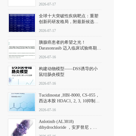
性。
172889-27-9）｜货号 D807008｜
2026-07-17
应用指南
全球十大突破性疾病靶点：重塑
创新药研发格局，附最新候选分
子清单
2026-07-17
胰腺癌患者的希望之光！
Daraxonrasib 迈入临床试验终期阶
段
2026-07-16
构建动物模型——DSS诱导的小
鼠结肠炎模型
2026-07-16
Tucidinostat ,HBI-8000, CS-055，
西达本胺 HDAC1, 2, 3, 10抑制剂
(CAS#1616493-44-7 目录号
2026-07-16
D808567) - DKM活性分子
Anlotinib (AL3818)
dihydrochloride ，安罗替尼，
ALTN、 Anlotinib、 Anlotinib