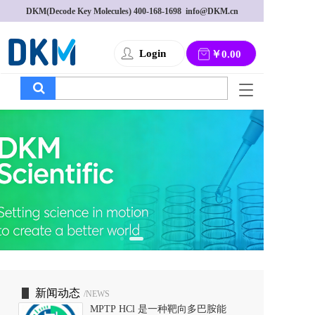
DKM(Decode Key Molecules) 
400-168-1698
  info@DKM.cn
Login
￥0.00
T
o
g
g
l
e
n
a
v
i
g
a
t
i
o
新闻动态
/NEWS
n
MPTP HCl 是一种靶向多巴胺能