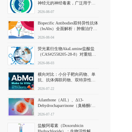
神经元的神经毒素，广泛用于构
建帕金森病动物模型。该化合物
2026-08-07
以盐酸盐形式存在，可触发线粒
体介导的神经元凋亡。其经典应
Bispecific Antibodies双特异性抗体
用即为选择性损毁中脑黑质致密
（bsAbs）全面解析：肿瘤治疗的
部多巴胺能神经元，从而可靠模
突破性进展及获批药物全景
拟帕金森病的核心病理与行为表
2026-08-04
型。
荧光素衍生物AkaLumine盐酸盐
（CAS#2558205-28-8）对重组萤
火虫荧光素酶（Fluc）的米氏常
2026-08-03
数（Km）为2.06 μM；其近红外
发光特性赋予优异的组织穿透能
横向对比：小分子靶向药物、单
力，大幅增强成像信噪比，从而
抗、抗体偶联药物、双特异性抗
实现活体动物模型中极低给药剂
体与CAR-T细胞治疗的技术特征
量下的高灵敏度、非侵入式生物
2026-07-22
及应用瓶颈
发光动态追踪。
Ailanthone（AIL）、Δ13-
Dehydrochaparrinone（臭椿酮/臭
椿苦酮），CAS No. 981-15-7，
2026-07-17
DKM货号 D806885
盐酸阿霉素（Doxorubicin
Hydrochloride）：生物活性解