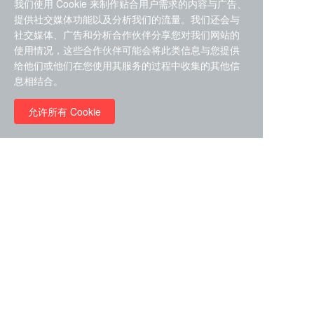
我们使用 Cookie 来制作贴合用户需求的内容与广告、
提供社交媒体功能以及分析我们的流量。我们还会与
社交媒体、广告和分析合作伙伴分享您对我们网站的
使用情况，这些合作伙伴可能会将此类信息与您提供
给他们或他们在您使用其服务的过程中收集的其他信
ZDZ-553， compound 22a，
息相结合。
STAT1抑制剂 目录号
RMC-6291 (Elironrasib)
D9181792
（CAS#2641998-63-0 目录
允许所有 Cookie
号D8001606）
￥8960.00
￥2580.00