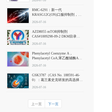
2026-07-16
Hydrochloride实验方法步骤SOP
RMC-6291：新一代
KRASG12C(ON)口服抑制剂，
RMC-6291
2026-07-16
(Elironrasib)CAS#2641998-63-0
AZD8055 mTOR抑制剂
CAS#1009298-09-2 DKM目录号
D801555：一种强效双靶向mTOR
2026-07-16
激酶抑制剂的深度剖析
Phenylacetyl Coenzyme A，
Phenylacetyl CoA;苯乙酰辅酶A
CAS#7532-39-0 目录号D944626
2026-07-16
GSK3787（CAS No. 188591-46-
0）：葛兰素史克研发的高选择
性、不可逆共价PPARδ特异性拮
2026-07-16
抗剂，被广泛视为研究PPARδ核
受体生理功能、信号通路验证及
靶点药理机制的金标准化学探
上一页
下一页
针。