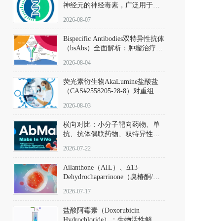
神经元的神经毒素，广泛用于构
建帕金森病动物模型。该化合物
2026-08-07
以盐酸盐形式存在，可触发线粒
体介导的神经元凋亡。其经典应
Bispecific Antibodies双特异性抗体
用即为选择性损毁中脑黑质致密
（bsAbs）全面解析：肿瘤治疗的
部多巴胺能神经元，从而可靠模
突破性进展及获批药物全景
拟帕金森病的核心病理与行为表
2026-08-04
型。
荧光素衍生物AkaLumine盐酸盐
（CAS#2558205-28-8）对重组萤
火虫荧光素酶（Fluc）的米氏常
2026-08-03
数（Km）为2.06 μM；其近红外
发光特性赋予优异的组织穿透能
横向对比：小分子靶向药物、单
力，大幅增强成像信噪比，从而
抗、抗体偶联药物、双特异性抗
实现活体动物模型中极低给药剂
体与CAR-T细胞治疗的技术特征
量下的高灵敏度、非侵入式生物
2026-07-22
及应用瓶颈
发光动态追踪。
Ailanthone（AIL）、Δ13-
Dehydrochaparrinone（臭椿酮/臭
椿苦酮），CAS No. 981-15-7，
2026-07-17
DKM货号 D806885
盐酸阿霉素（Doxorubicin
Hydrochloride）：生物活性解