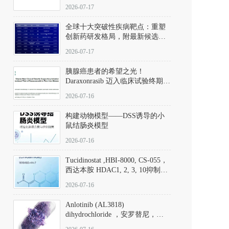
性。
172889-27-9）｜货号 D807008｜
2026-07-17
应用指南
全球十大突破性疾病靶点：重塑
创新药研发格局，附最新候选分
子清单
2026-07-17
胰腺癌患者的希望之光！
Daraxonrasib 迈入临床试验终期阶
段
2026-07-16
构建动物模型——DSS诱导的小
鼠结肠炎模型
2026-07-16
Tucidinostat ,HBI-8000, CS-055，
西达本胺 HDAC1, 2, 3, 10抑制剂
(CAS#1616493-44-7 目录号
2026-07-16
D808567) - DKM活性分子
Anlotinib (AL3818)
dihydrochloride ，安罗替尼，
ALTN、 Anlotinib、 Anlotinib