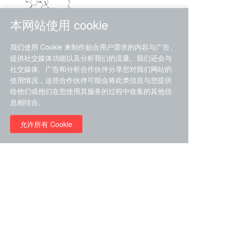
本网站使用 cookie
RMC-4630 (SHP2-IN-7)
我们使用 Cookie 来制作贴合用户需求的内容与广告、
（CAS#2172652-48-9 目录
提供社交媒体功能以及分析我们的流量。我们还会与
号D9063487）
社交媒体、广告和分析合作伙伴分享您对我们网站的
RMC-6272（ Cas
No.:2382769-46-0 目录号
使用情况，这些合作伙伴可能会将此类信息与您提供
D9036531）
给他们或他们在您使用其服务的过程中收集的其他信
￥1850.00
息相结合。
允许所有 Cookie
￥11680.00