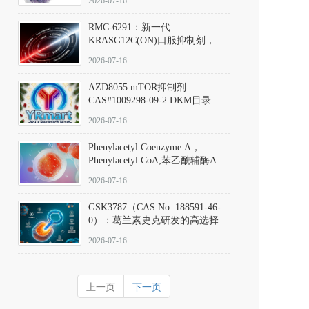
2026-07-16
Hydrochloride实验方法步骤SOP
RMC-6291：新一代
KRASG12C(ON)口服抑制剂，
RMC-6291
2026-07-16
(Elironrasib)CAS#2641998-63-0
AZD8055 mTOR抑制剂
CAS#1009298-09-2 DKM目录号
D801555：一种强效双靶向mTOR
2026-07-16
激酶抑制剂的深度剖析
Phenylacetyl Coenzyme A，
Phenylacetyl CoA;苯乙酰辅酶A
CAS#7532-39-0 目录号D944626
2026-07-16
GSK3787（CAS No. 188591-46-
0）：葛兰素史克研发的高选择
性、不可逆共价PPARδ特异性拮
2026-07-16
抗剂，被广泛视为研究PPARδ核
受体生理功能、信号通路验证及
靶点药理机制的金标准化学探
上一页
下一页
针。