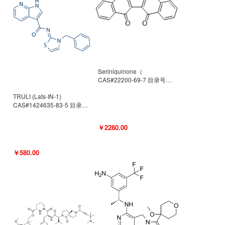
Seriniquinone（
CAS#22200-69-7 目录号
D940363）
TRULI (Lats-IN-1)
CAS#1424635-83-5 目录号
D801061
￥2280.00
￥580.00