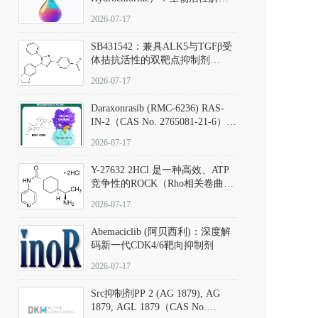
析、实验操作指南与溶液配制规
2026-07-17
范
SB431542：兼具ALK5与TGFβ受
体拮抗活性的双靶点抑制剂
（CAS号：301836-41-9；货号：
2026-07-17
D801067）
Daraxonrasib (RMC-6236) RAS-
IN-2（CAS No. 2765081-21-6）：
体外与体内药理学评价方法，靶
2026-07-17
向KRAS/NRAS/HRAS的广谱RAS
抑制剂
Y-27632 2HCl 是一种高效、ATP
竞争性的ROCK（Rho相关卷曲螺
旋蛋白激酶）选择性抑制剂，可
2026-07-17
同等抑制ROCK1与ROCK2；其通
过精准嵌入激酶的ATP结合位点
Abemaciclib (阿贝西利)：深度解
发挥抑制作用，对ROCK1和
码新一代CDK4/6靶向抑制剂
ROCK2的解离常数（Ki）分别为
140 nM和300 nM；在众多丝氨酸/
2026-07-17
苏氨酸激酶（如PKC、MLCK）
中，其靶向ROCK的选择性超过
Src抑制剂PP 2 (AG 1879), AG
200倍，凸显出优异的分子特异
1879, AGL 1879（CAS No.