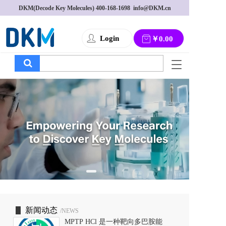
DKM(Decode Key Molecules) 
400-168-1698
  info@DKM.cn
Login
￥0.00
T
o
g
g
l
e
n
a
v
i
g
a
t
i
o
新闻动态
/NEWS
n
MPTP HCl 是一种靶向多巴胺能