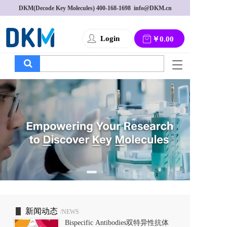
DKM(Decode Key Molecules) 
400-168-1698
  info@DKM.cn
Login
￥0.00
T
o
g
g
l
e
n
a
v
i
g
a
t
i
o
新闻动态
/NEWS
n
Bispecific Antibodies双特异性抗体