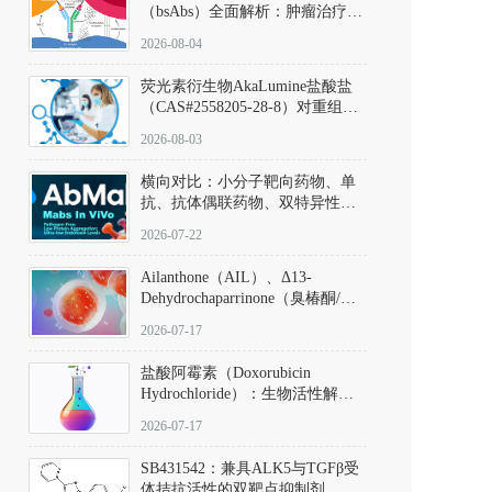
（bsAbs）全面解析：肿瘤治疗的
突破性进展及获批药物全景
2026-08-04
荧光素衍生物AkaLumine盐酸盐
（CAS#2558205-28-8）对重组萤
火虫荧光素酶（Fluc）的米氏常
2026-08-03
数（Km）为2.06 μM；其近红外
发光特性赋予优异的组织穿透能
横向对比：小分子靶向药物、单
力，大幅增强成像信噪比，从而
抗、抗体偶联药物、双特异性抗
实现活体动物模型中极低给药剂
体与CAR-T细胞治疗的技术特征
量下的高灵敏度、非侵入式生物
2026-07-22
及应用瓶颈
发光动态追踪。
Ailanthone（AIL）、Δ13-
Dehydrochaparrinone（臭椿酮/臭
椿苦酮），CAS No. 981-15-7，
2026-07-17
DKM货号 D806885
盐酸阿霉素（Doxorubicin
Hydrochloride）：生物活性解
析、实验操作指南与溶液配制规
2026-07-17
范
SB431542：兼具ALK5与TGFβ受
体拮抗活性的双靶点抑制剂