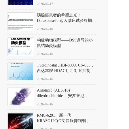
子清单
2026-07-17
胰腺癌患者的希望之光！
Daraxonrasib 迈入临床试验终期阶
段
2026-07-16
构建动物模型——DSS诱导的小
鼠结肠炎模型
2026-07-16
Tucidinostat ,HBI-8000, CS-055，
西达本胺 HDAC1, 2, 3, 10抑制剂
(CAS#1616493-44-7 目录号
2026-07-16
D808567) - DKM活性分子
Anlotinib (AL3818)
dihydrochloride ，安罗替尼，
ALTN、 Anlotinib、 Anlotinib
2026-07-16
Hydrochloride实验方法步骤SOP
RMC-6291：新一代
KRASG12C(ON)口服抑制剂，
RMC-6291