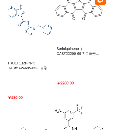
Seriniquinone（
CAS#22200-69-7 目录号
D940363）
TRULI (Lats-IN-1)
CAS#1424635-83-5 目录号
D801061
￥2280.00
￥580.00