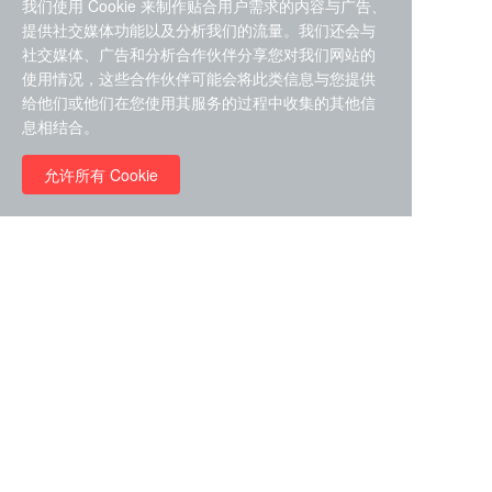
我们使用 Cookie 来制作贴合用户需求的内容与广告、
提供社交媒体功能以及分析我们的流量。我们还会与
社交媒体、广告和分析合作伙伴分享您对我们网站的
使用情况，这些合作伙伴可能会将此类信息与您提供
给他们或他们在您使用其服务的过程中收集的其他信
ZDZ-553， compound 22a，
息相结合。
STAT1抑制剂 目录号
RMC-6291 (Elironrasib)
D9181792
（CAS#2641998-63-0 目录
允许所有 Cookie
号D8001606）
￥8960.00
￥2580.00