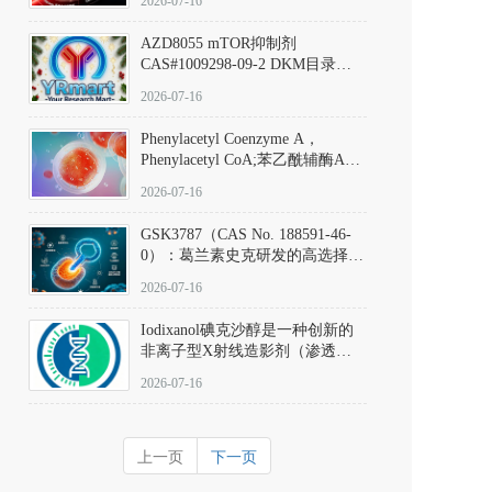
2026-07-16
(Elironrasib)CAS#2641998-63-0
AZD8055 mTOR抑制剂
CAS#1009298-09-2 DKM目录号
D801555：一种强效双靶向mTOR
2026-07-16
激酶抑制剂的深度剖析
Phenylacetyl Coenzyme A，
Phenylacetyl CoA;苯乙酰辅酶A
CAS#7532-39-0 目录号D944626
2026-07-16
GSK3787（CAS No. 188591-46-
0）：葛兰素史克研发的高选择
性、不可逆共价PPARδ特异性拮
2026-07-16
抗剂，被广泛视为研究PPARδ核
受体生理功能、信号通路验证及
Iodixanol碘克沙醇是一种创新的
靶点药理机制的金标准化学探
非离子型X射线造影剂（渗透压
针。
290 mOsm/kg），也是目前唯一
2026-07-16
在血管内给药时与血浆等渗的临
床可用造影剂。Iodixanol其CAS
号为92339-11-2
上一页
下一页