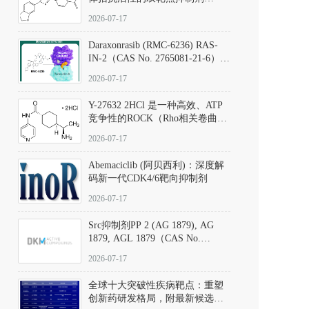
（CAS号：301836-41-9；货号：
2026-07-17
D801067）
Daraxonrasib (RMC-6236) RAS-
IN-2（CAS No. 2765081-21-6）：
体外与体内药理学评价方法，靶
2026-07-17
向KRAS/NRAS/HRAS的广谱RAS
抑制剂
Y-27632 2HCl 是一种高效、ATP
竞争性的ROCK（Rho相关卷曲螺
旋蛋白激酶）选择性抑制剂，可
2026-07-17
同等抑制ROCK1与ROCK2；其通
过精准嵌入激酶的ATP结合位点
Abemaciclib (阿贝西利)：深度解
发挥抑制作用，对ROCK1和
码新一代CDK4/6靶向抑制剂
ROCK2的解离常数（Ki）分别为
140 nM和300 nM；在众多丝氨酸/
2026-07-17
苏氨酸激酶（如PKC、MLCK）
中，其靶向ROCK的选择性超过
Src抑制剂PP 2 (AG 1879), AG
200倍，凸显出优异的分子特异
1879, AGL 1879（CAS No.
性。
172889-27-9）｜货号 D807008｜
2026-07-17
应用指南
全球十大突破性疾病靶点：重塑
创新药研发格局，附最新候选分