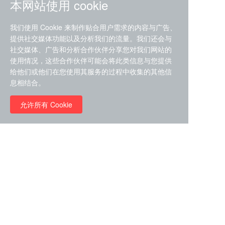
本网站使用 cookie
我们使用 Cookie 来制作贴合用户需求的内容与广告、
提供社交媒体功能以及分析我们的流量。我们还会与
社交媒体、广告和分析合作伙伴分享您对我们网站的
ZDZ-553， compound 22a，
使用情况，这些合作伙伴可能会将此类信息与您提供
STAT1抑制剂 目录号
给他们或他们在您使用其服务的过程中收集的其他信
RMC-6291 (Elironrasib)
D9181792
息相结合。
（CAS#2641998-63-0 目录
号D8001606）
允许所有 Cookie
￥8960.00
￥2580.00