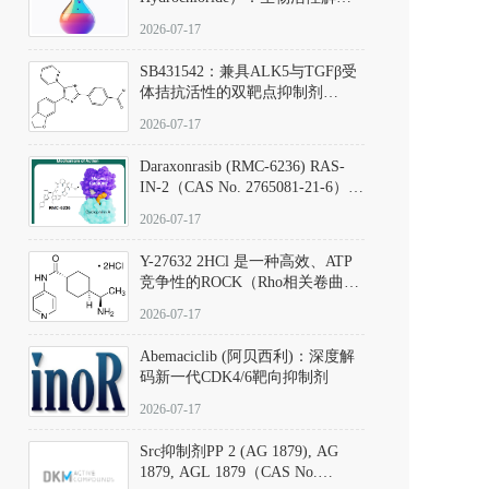
析、实验操作指南与溶液配制规
2026-07-17
范
SB431542：兼具ALK5与TGFβ受
体拮抗活性的双靶点抑制剂
（CAS号：301836-41-9；货号：
2026-07-17
D801067）
Daraxonrasib (RMC-6236) RAS-
IN-2（CAS No. 2765081-21-6）：
体外与体内药理学评价方法，靶
2026-07-17
向KRAS/NRAS/HRAS的广谱RAS
抑制剂
Y-27632 2HCl 是一种高效、ATP
竞争性的ROCK（Rho相关卷曲螺
旋蛋白激酶）选择性抑制剂，可
2026-07-17
同等抑制ROCK1与ROCK2；其通
过精准嵌入激酶的ATP结合位点
Abemaciclib (阿贝西利)：深度解
发挥抑制作用，对ROCK1和
码新一代CDK4/6靶向抑制剂
ROCK2的解离常数（Ki）分别为
140 nM和300 nM；在众多丝氨酸/
2026-07-17
苏氨酸激酶（如PKC、MLCK）
中，其靶向ROCK的选择性超过
Src抑制剂PP 2 (AG 1879), AG
200倍，凸显出优异的分子特异
1879, AGL 1879（CAS No.