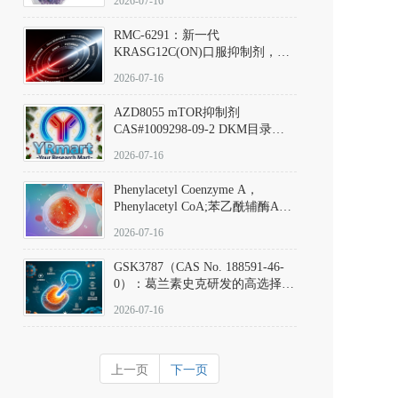
2026-07-16
Hydrochloride实验方法步骤SOP
RMC-6291：新一代
KRASG12C(ON)口服抑制剂，
RMC-6291
2026-07-16
(Elironrasib)CAS#2641998-63-0
AZD8055 mTOR抑制剂
CAS#1009298-09-2 DKM目录号
D801555：一种强效双靶向mTOR
2026-07-16
激酶抑制剂的深度剖析
Phenylacetyl Coenzyme A，
Phenylacetyl CoA;苯乙酰辅酶A
CAS#7532-39-0 目录号D944626
2026-07-16
GSK3787（CAS No. 188591-46-
0）：葛兰素史克研发的高选择
性、不可逆共价PPARδ特异性拮
2026-07-16
抗剂，被广泛视为研究PPARδ核
受体生理功能、信号通路验证及
靶点药理机制的金标准化学探
上一页
下一页
针。