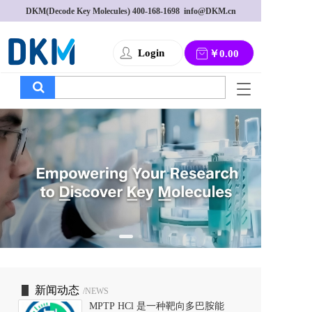
DKM(Decode Key Molecules) 
400-168-1698
  info@DKM.cn
Login
￥0.00
T
o
g
g
l
e
n
a
v
i
g
a
t
i
o
新闻动态
/NEWS
n
MPTP HCl 是一种靶向多巴胺能