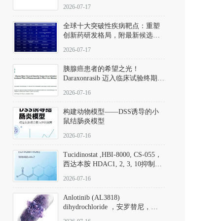
性。
172889-27-9）｜货号 D807008｜
2026-07-17
应用指南
全球十大突破性疾病靶点：重塑
创新药研发格局，附最新候选分
子清单
2026-07-17
胰腺癌患者的希望之光！
Daraxonrasib 迈入临床试验终期阶
段
2026-07-16
构建动物模型——DSS诱导的小
鼠结肠炎模型
2026-07-16
Tucidinostat ,HBI-8000, CS-055，
西达本胺 HDAC1, 2, 3, 10抑制剂
(CAS#1616493-44-7 目录号
2026-07-16
D808567) - DKM活性分子
Anlotinib (AL3818)
dihydrochloride ，安罗替尼，
ALTN、 Anlotinib、 Anlotinib