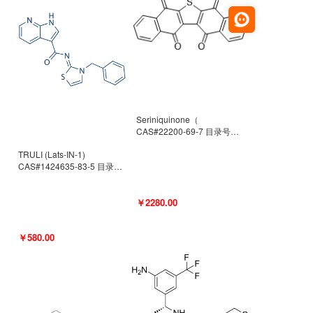
Seriniquinone（
CAS#22200-69-7 目录号
D940363）
TRULI (Lats-IN-1)
CAS#1424635-83-5 目录号
D801061
￥2280.00
￥580.00