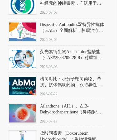
神经元的神经毒素，广泛用于构
建帕金森病动物模型。该化合物
2026-08-07
以盐酸盐形式存在，可触发线粒
体介导的神经元凋亡。其经典应
Bispecific Antibodies双特异性抗体
用即为选择性损毁中脑黑质致密
（bsAbs）全面解析：肿瘤治疗的
部多巴胺能神经元，从而可靠模
突破性进展及获批药物全景
拟帕金森病的核心病理与行为表
2026-08-04
型。
荧光素衍生物AkaLumine盐酸盐
（CAS#2558205-28-8）对重组萤
火虫荧光素酶（Fluc）的米氏常
2026-08-03
数（Km）为2.06 μM；其近红外
发光特性赋予优异的组织穿透能
横向对比：小分子靶向药物、单
力，大幅增强成像信噪比，从而
抗、抗体偶联药物、双特异性抗
实现活体动物模型中极低给药剂
体与CAR-T细胞治疗的技术特征
量下的高灵敏度、非侵入式生物
2026-07-22
及应用瓶颈
发光动态追踪。
Ailanthone（AIL）、Δ13-
Dehydrochaparrinone（臭椿酮/臭
椿苦酮），CAS No. 981-15-7，
2026-07-17
DKM货号 D806885
盐酸阿霉素（Doxorubicin
Hydrochloride）：生物活性解