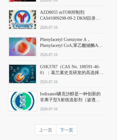
2026-07-16
(Elironrasib)CAS#2641998-63-0
AZD8055 mTOR抑制剂
CAS#1009298-09-2 DKM目录号
D801555：一种强效双靶向mTOR
2026-07-16
激酶抑制剂的深度剖析
Phenylacetyl Coenzyme A，
Phenylacetyl CoA;苯乙酰辅酶A
CAS#7532-39-0 目录号D944626
2026-07-16
GSK3787（CAS No. 188591-46-
0）：葛兰素史克研发的高选择
性、不可逆共价PPARδ特异性拮
2026-07-16
抗剂，被广泛视为研究PPARδ核
受体生理功能、信号通路验证及
Iodixanol碘克沙醇是一种创新的
靶点药理机制的金标准化学探
非离子型X射线造影剂（渗透压
针。
290 mOsm/kg），也是目前唯一
2026-07-16
在血管内给药时与血浆等渗的临
床可用造影剂。Iodixanol其CAS
号为92339-11-2
上一页
下一页