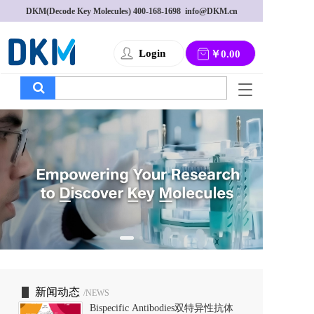
DKM(Decode Key Molecules) 
400-168-1698
  info@DKM.cn
Login
￥0.00
T
o
g
g
l
e
n
a
v
i
g
a
t
i
o
新闻动态
/NEWS
n
Bispecific Antibodies双特异性抗体