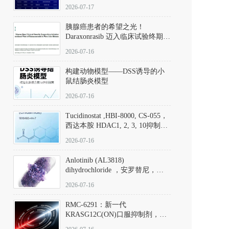
子清单
2026-07-17
胰腺癌患者的希望之光！
Daraxonrasib 迈入临床试验终期阶
段
2026-07-16
构建动物模型——DSS诱导的小
鼠结肠炎模型
2026-07-16
Tucidinostat ,HBI-8000, CS-055，
西达本胺 HDAC1, 2, 3, 10抑制剂
(CAS#1616493-44-7 目录号
2026-07-16
D808567) - DKM活性分子
Anlotinib (AL3818)
dihydrochloride ，安罗替尼，
ALTN、 Anlotinib、 Anlotinib
2026-07-16
Hydrochloride实验方法步骤SOP
RMC-6291：新一代
KRASG12C(ON)口服抑制剂，
RMC-6291