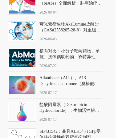
（bsAbs）全面解析：肿瘤治疗的
突破性进展及获批药物全景
2026-08-04
荧光素衍生物AkaLumine盐酸盐
（CAS#2558205-28-8）对重组萤
火虫荧光素酶（Fluc）的米氏常
2026-08-03
数（Km）为2.06 μM；其近红外
发光特性赋予优异的组织穿透能
横向对比：小分子靶向药物、单
力，大幅增强成像信噪比，从而
抗、抗体偶联药物、双特异性抗
实现活体动物模型中极低给药剂
体与CAR-T细胞治疗的技术特征
量下的高灵敏度、非侵入式生物
2026-07-22
及应用瓶颈
发光动态追踪。
Ailanthone（AIL）、Δ13-
Dehydrochaparrinone（臭椿酮/臭
椿苦酮），CAS No. 981-15-7，
2026-07-17
DKM货号 D806885
盐酸阿霉素（Doxorubicin
Hydrochloride）：生物活性解
析、实验操作指南与溶液配制规
2026-07-17
范
SB431542：兼具ALK5与TGFβ受
体拮抗活性的双靶点抑制剂