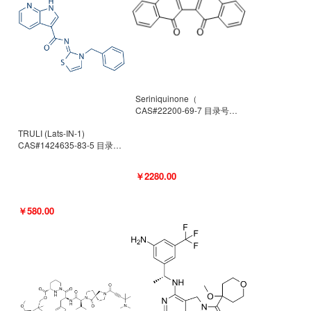
Seriniquinone（
CAS#22200-69-7 目录号
D940363）
TRULI (Lats-IN-1)
CAS#1424635-83-5 目录号
D801061
￥2280.00
￥580.00