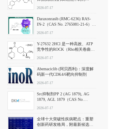
（CAS号：301836-41-9；货号：
2026-07-17
D801067）
Daraxonrasib (RMC-6236) RAS-
IN-2（CAS No. 2765081-21-6）：
体外与体内药理学评价方法，靶
2026-07-17
向KRAS/NRAS/HRAS的广谱RAS
抑制剂
Y-27632 2HCl 是一种高效、ATP
竞争性的ROCK（Rho相关卷曲螺
旋蛋白激酶）选择性抑制剂，可
2026-07-17
同等抑制ROCK1与ROCK2；其通
过精准嵌入激酶的ATP结合位点
Abemaciclib (阿贝西利)：深度解
发挥抑制作用，对ROCK1和
码新一代CDK4/6靶向抑制剂
ROCK2的解离常数（Ki）分别为
140 nM和300 nM；在众多丝氨酸/
2026-07-17
苏氨酸激酶（如PKC、MLCK）
中，其靶向ROCK的选择性超过
Src抑制剂PP 2 (AG 1879), AG
200倍，凸显出优异的分子特异
1879, AGL 1879（CAS No.
性。
172889-27-9）｜货号 D807008｜
2026-07-17
应用指南
全球十大突破性疾病靶点：重塑
创新药研发格局，附最新候选分