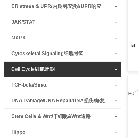
ER stress & UPR/内质网应激&UPR响应
JAK/STAT
MAPK
ML
Cytoskeletal Signaling细胞骨架
Cell Cycle细胞周期
TGF-beta/Smad
DNA Damage/DNA Repair/DNA损伤/修复
Stem Cells & Wnt/干细胞&Wnt通路
Hippo