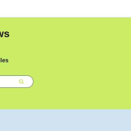
ws
les