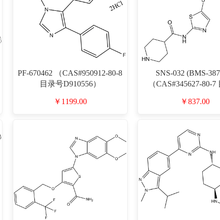
PF-670462 （CAS#950912-80-8
SNS-032 (BMS-387
目录号D910556）
（CAS#345627-80-
D911396）
￥1199.00
￥837.00