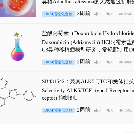
臭椿Ailanthus altissima的天然通
ne 可触发DNA损伤，其特征为 ATM/AT
2周前
DKM活性化合物
1
0
8240
是全长 Androgen Receptor (AR
盐酸阿霉素（Doxorubicin Hydro
Doxorubicin (Adriamyci
C3异种移植瘤模型研究，常规配制用D
2周前
DKM活性化合物
2
0
9060
SB431542：兼具ALK5与TGFβ受体拮
Selectivity ALK5/TGF- type I
ceptor) 抑制剂。
2周前
DKM活性化合物
3
0
7565