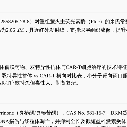
S#2558205-28-8）对重组萤火虫荧光素酶（Fluc）的
实现活体动物模型中极低给药剂量下的高灵敏度、非侵入
，Km为2.06 μM，具近红外发射峰，支持深层组织成像
7
体偶联药物、双特异性抗体与CAR-T细胞治疗的技术特
DC vs 双特异性抗体 vs CAR-T 横向对比表，小分子
R-T疗效持久但毒性大、制备复杂。
4
aparrinone（臭椿酮/臭椿苦酮），CAS No. 981-15-7，DKM货
伤与线粒体凋亡，并抑制全长及截短型雄激素受体。Ailanthone (