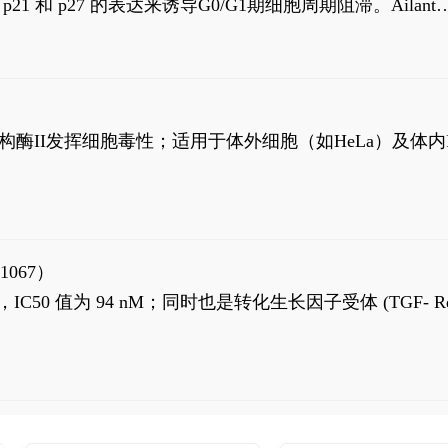
高 p21 和 p27 的表达来诱导G0/G1期细胞周期阻滞。Ailanth
、涉及 PI3K/AKT 信号通路的细胞凋亡。Ailanthone 也
，对应的IC50值分别为69 nM和309 nM。
制拓扑异构酶II发挥细胞毒性；适用于体外细胞（如HeLa）及体内
1067）
LK5 抑制剂，IC50 值为 94 nM；同时也是转化生长因子受体 (TGF- R