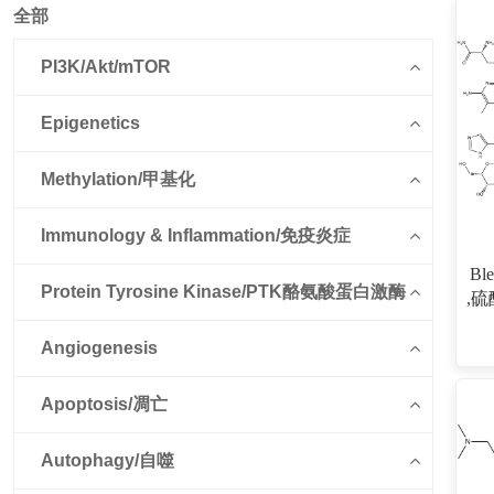
全部
PI3K/Akt/mTOR
Epigenetics
Methylation/甲基化
Immunology & Inflammation/免疫炎症
Ble
Protein Tyrosine Kinase/PTK酪氨酸蛋白激酶
,硫
Angiogenesis
Apoptosis/凋亡
Autophagy/自噬