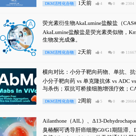
1天前
DKM活性化合物
4
0
2304
荧光素衍生物AkaLumine盐酸盐（CA
穿透能力，大幅增强成像信噪比，从而
AkaLumine盐酸盐是荧光素类似物
生物发光成像。
2天前
DKM活性化合物
4
0
1166
横向对比：小分子靶向药物、单抗、抗
小分子靶向药 vs 单克隆抗体 vs A
与杀伤；双抗可桥接细胞增强疗效；CA
2周前
DKM活性化合物
5
0
2066
Ailanthone（AIL）、Δ13-Dehydroch
臭椿酮可诱导肝癌细胞G0/G1期阻滞、DNA损