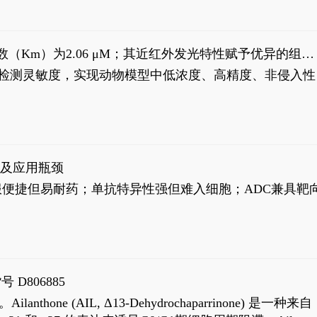
米氏常数（Km）为2.06 μM；其近红外发光特性赋予优异的组织
式生物发光动态追踪。
，提升检测灵敏度，实现动物模型中低浓度、高精度、非侵入性
征及应用瓶颈
靶向药口服便捷但易耐药；单抗特异性强但难入细胞；ADC兼具靶
号 D806885
AIL, Δ13-Dehydrochaparrinone) 是一种来自