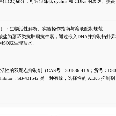
过抗肝癌(HCC)成分，可通过降低 cyclins 和 CDKs 的表达、提
R 通路的激活。Ailanthone 可在Huh7细胞中诱导线粒体介导
-FL)和组成型活性截断AR剪接变体(AR-Vs, AR1-651)的抑制剂
chloride）：生物活性解析、实验操作指南与溶液配制规范
n) HCl阿霉素盐酸盐为蒽环类抗肿瘤抗生素，通过嵌入DNA并抑
MSO或生理盐水。
抗活性的双靶点抑制剂（CAS号：301836-41-9；货号：D80
 Receptor inhibitor，SB-431542 是一种有效，选择性的 A