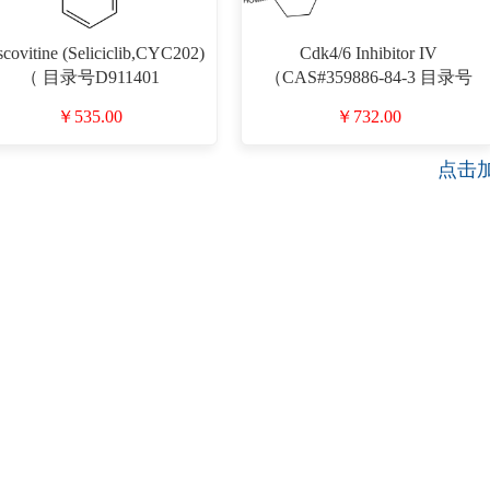
covitine (Seliciclib,CYC202)
Cdk4/6 Inhibitor IV
（ 目录号D911401
（CAS#359886-84-3 目录号
,CAS#186692-46-6）
D911564）
￥535.00
￥732.00
点击