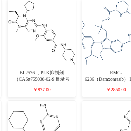
BI 2536 ，PLK抑制剂
RMC-
（CAS#755038-02-9 目录号
6236（Daraxonrasib）
D801109）
6;RAS-IN-2,CAS#2765
￥837.00
￥2850.00
目录号D800159