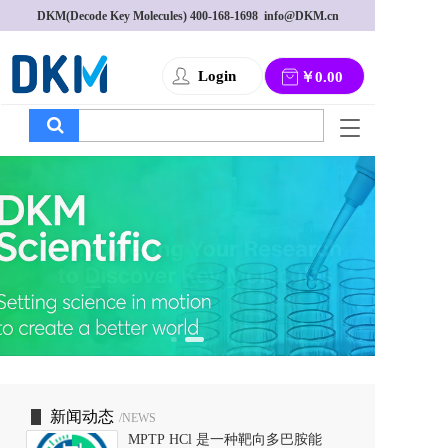
DKM(Decode Key Molecules) 
400-168-1698
  info@DKM.cn
Login
￥0.00
T
o
g
g
l
e
n
a
v
i
g
a
t
i
o
新闻动态
/NEWS
n
MPTP HCl 是一种靶向多巴胺能