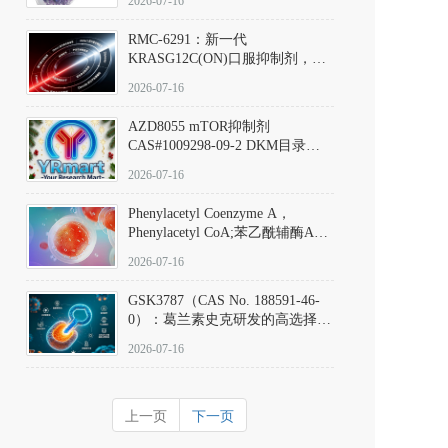
2026-07-16
Hydrochloride实验方法步骤SOP
RMC-6291：新一代
KRASG12C(ON)口服抑制剂，
RMC-6291
2026-07-16
(Elironrasib)CAS#2641998-63-0
AZD8055 mTOR抑制剂
CAS#1009298-09-2 DKM目录号
D801555：一种强效双靶向mTOR
2026-07-16
激酶抑制剂的深度剖析
Phenylacetyl Coenzyme A，
Phenylacetyl CoA;苯乙酰辅酶A
CAS#7532-39-0 目录号D944626
2026-07-16
GSK3787（CAS No. 188591-46-
0）：葛兰素史克研发的高选择
性、不可逆共价PPARδ特异性拮
2026-07-16
抗剂，被广泛视为研究PPARδ核
受体生理功能、信号通路验证及
靶点药理机制的金标准化学探
上一页
下一页
针。