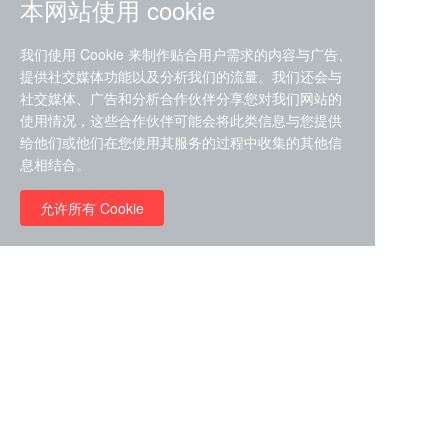
本网站使用 cookie
我们使用 Cookie 来制作贴合用户需求的内容与广告、
提供社交媒体功能以及分析我们的流量。我们还会与
社交媒体、广告和分析合作伙伴分享您对我们网站的
ZDZ-553， compound 22a，
使用情况，这些合作伙伴可能会将此类信息与您提供
STAT1抑制剂 目录号
给他们或他们在您使用其服务的过程中收集的其他信
RMC-6291 (Elironrasib)
D9181792
息相结合。
（CAS#2641998-63-0 目录
号D8001606）
允许所有 Cookie
￥8960.00
￥2580.00