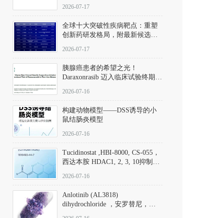
性。
172889-27-9）｜货号 D807008｜
2026-07-17
应用指南
全球十大突破性疾病靶点：重塑
创新药研发格局，附最新候选分
子清单
2026-07-17
胰腺癌患者的希望之光！
Daraxonrasib 迈入临床试验终期阶
段
2026-07-16
构建动物模型——DSS诱导的小
鼠结肠炎模型
2026-07-16
Tucidinostat ,HBI-8000, CS-055，
西达本胺 HDAC1, 2, 3, 10抑制剂
(CAS#1616493-44-7 目录号
2026-07-16
D808567) - DKM活性分子
Anlotinib (AL3818)
dihydrochloride ，安罗替尼，
ALTN、 Anlotinib、 Anlotinib