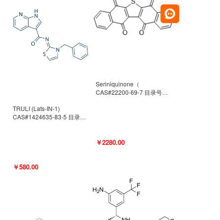
Seriniquinone（
CAS#22200-69-7 目录号
D940363）
TRULI (Lats-IN-1)
CAS#1424635-83-5 目录号
D801061
￥2280.00
￥580.00