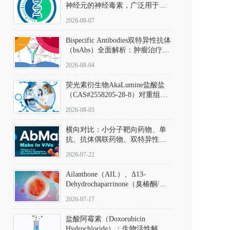
神经元的神经毒素，广泛用于构
建帕金森病动物模型。该化合物
2026-08-07
以盐酸盐形式存在，可触发线粒
体介导的神经元凋亡。其经典应
Bispecific Antibodies双特异性抗体
用即为选择性损毁中脑黑质致密
（bsAbs）全面解析：肿瘤治疗的
部多巴胺能神经元，从而可靠模
突破性进展及获批药物全景
拟帕金森病的核心病理与行为表
2026-08-04
型。
荧光素衍生物AkaLumine盐酸盐
（CAS#2558205-28-8）对重组萤
火虫荧光素酶（Fluc）的米氏常
2026-08-03
数（Km）为2.06 μM；其近红外
发光特性赋予优异的组织穿透能
横向对比：小分子靶向药物、单
力，大幅增强成像信噪比，从而
抗、抗体偶联药物、双特异性抗
实现活体动物模型中极低给药剂
体与CAR-T细胞治疗的技术特征
量下的高灵敏度、非侵入式生物
2026-07-22
及应用瓶颈
发光动态追踪。
Ailanthone（AIL）、Δ13-
Dehydrochaparrinone（臭椿酮/臭
椿苦酮），CAS No. 981-15-7，
2026-07-17
DKM货号 D806885
盐酸阿霉素（Doxorubicin
Hydrochloride）：生物活性解