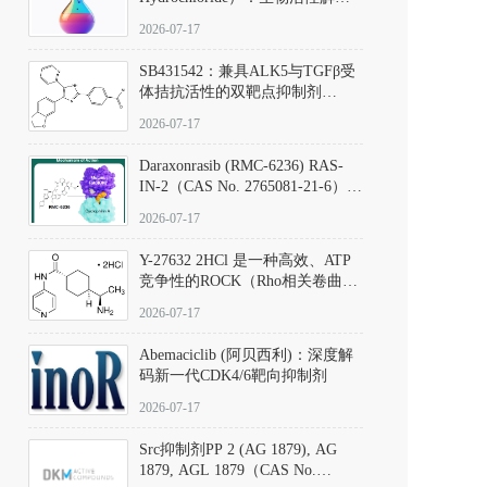
析、实验操作指南与溶液配制规
2026-07-17
范
SB431542：兼具ALK5与TGFβ受
体拮抗活性的双靶点抑制剂
（CAS号：301836-41-9；货号：
2026-07-17
D801067）
Daraxonrasib (RMC-6236) RAS-
IN-2（CAS No. 2765081-21-6）：
体外与体内药理学评价方法，靶
2026-07-17
向KRAS/NRAS/HRAS的广谱RAS
抑制剂
Y-27632 2HCl 是一种高效、ATP
竞争性的ROCK（Rho相关卷曲螺
旋蛋白激酶）选择性抑制剂，可
2026-07-17
同等抑制ROCK1与ROCK2；其通
过精准嵌入激酶的ATP结合位点
Abemaciclib (阿贝西利)：深度解
发挥抑制作用，对ROCK1和
码新一代CDK4/6靶向抑制剂
ROCK2的解离常数（Ki）分别为
140 nM和300 nM；在众多丝氨酸/
2026-07-17
苏氨酸激酶（如PKC、MLCK）
中，其靶向ROCK的选择性超过
Src抑制剂PP 2 (AG 1879), AG
200倍，凸显出优异的分子特异
1879, AGL 1879（CAS No.